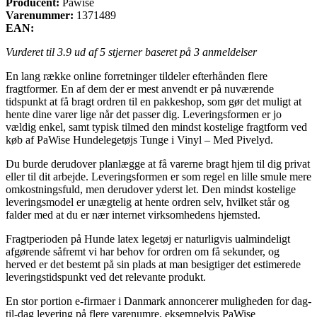
Producent:
Pawise
Varenummer:
1371489
EAN:
Vurderet til
3.9
ud af 5 stjerner baseret på
3
anmeldelser
En lang række online forretninger tildeler efterhånden flere
fragtformer. En af dem der er mest anvendt er på nuværende
tidspunkt at få bragt ordren til en pakkeshop, som gør det muligt at
hente dine varer lige når det passer dig. Leveringsformen er jo
vældig enkel, samt typisk tilmed den mindst kostelige fragtform ved
køb af PaWise Hundelegetøjs Tunge i Vinyl – Med Pivelyd.
Du burde derudover planlægge at få varerne bragt hjem til dig privat
eller til dit arbejde. Leveringsformen er som regel en lille smule mere
omkostningsfuld, men derudover yderst let. Den mindst kostelige
leveringsmodel er unægtelig at hente ordren selv, hvilket står og
falder med at du er nær internet virksomhedens hjemsted.
Fragtperioden på Hunde latex legetøj er naturligvis ualmindeligt
afgørende såfremt vi har behov for ordren om få sekunder, og
herved er det bestemt på sin plads at man besigtiger det estimerede
leveringstidspunkt ved det relevante produkt.
En stor portion e-firmaer i Danmark annoncerer muligheden for dag-
til-dag levering på flere varenumre, eksempelvis PaWise