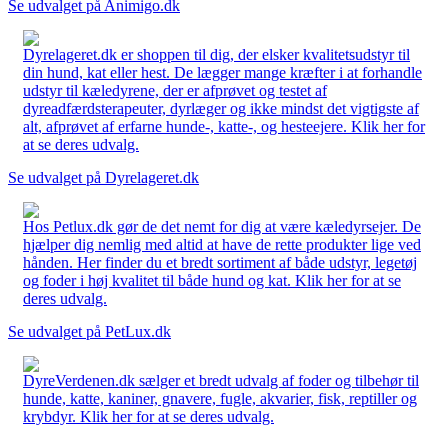
Se udvalget på Animigo.dk
Dyrelageret.dk er shoppen til dig, der elsker kvalitetsudstyr til
din hund, kat eller hest. De lægger mange kræfter i at forhandle
udstyr til kæledyrene, der er afprøvet og testet af
dyreadfærdsterapeuter, dyrlæger og ikke mindst det vigtigste af
alt, afprøvet af erfarne hunde-, katte-, og hesteejere. Klik her for
at se deres udvalg.
Se udvalget på Dyrelageret.dk
Hos Petlux.dk gør de det nemt for dig at være kæledyrsejer. De
hjælper dig nemlig med altid at have de rette produkter lige ved
hånden. Her finder du et bredt sortiment af både udstyr, legetøj
og foder i høj kvalitet til både hund og kat. Klik her for at se
deres udvalg.
Se udvalget på PetLux.dk
DyreVerdenen.dk sælger et bredt udvalg af foder og tilbehør til
hunde, katte, kaniner, gnavere, fugle, akvarier, fisk, reptiller og
krybdyr. Klik her for at se deres udvalg.