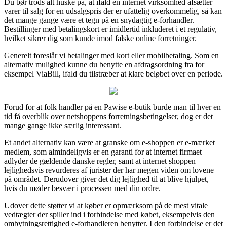
Du bør trods alt huske på, at ifald en internet virksomhed afsætter
varer til salg for en udsalgspris der er ufattelig overkommelig, så kan
det mange gange være et tegn på en snydagtig e-forhandler.
Bestillinger med betalingskort er imidlertid inkluderet i et regulativ,
hvilket sikrer dig som kunde imod falske online forretninger.
Generelt foreslår vi betalinger med kort eller mobilbetaling. Som en
alternativ mulighed kunne du benytte en afdragsordning fra for
eksempel ViaBill, ifald du tilstræber at klare beløbet over en periode.
Forud for at folk handler på en Pawise e-butik burde man til hver en
tid få overblik over netshoppens forretningsbetingelser, dog er det
mange gange ikke særlig interessant.
Et andet alternativ kan være at granske om e-shoppen er e-mærket
medlem, som almindeligvis er en garanti for at internet firmaet
adlyder de gældende danske regler, samt at internet shoppen
lejlighedsvis revurderes af jurister der har megen viden om lovene
på området. Derudover giver det dig lejlighed til at blive hjulpet,
hvis du møder besvær i processen med din ordre.
Udover dette støtter vi at køber er opmærksom på de mest vitale
vedtægter der spiller ind i forbindelse med købet, eksempelvis den
ombytningsrettighed e-forhandleren benytter. I den forbindelse er det