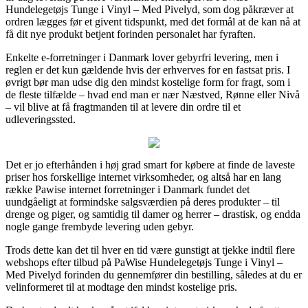
Hundelegetøjs Tunge i Vinyl – Med Pivelyd, som dog påkræver at
ordren lægges før et givent tidspunkt, med det formål at de kan nå at
få dit nye produkt betjent forinden personalet har fyraften.
Enkelte e-forretninger i Danmark lover gebyrfri levering, men i
reglen er det kun gældende hvis der erhverves for en fastsat pris. I
øvrigt bør man udse dig den mindst kostelige form for fragt, som i
de fleste tilfælde – hvad end man er nær Næstved, Rønne eller Nivå
– vil blive at få fragtmanden til at levere din ordre til et
udleveringssted.
Det er jo efterhånden i høj grad smart for købere at finde de laveste
priser hos forskellige internet virksomheder, og altså har en lang
række Pawise internet forretninger i Danmark fundet det
uundgåeligt at formindske salgsværdien på deres produkter – til
drenge og piger, og samtidig til damer og herrer – drastisk, og endda
nogle gange frembyde levering uden gebyr.
Trods dette kan det til hver en tid være gunstigt at tjekke indtil flere
webshops efter tilbud på PaWise Hundelegetøjs Tunge i Vinyl –
Med Pivelyd forinden du gennemfører din bestilling, således at du er
velinformeret til at modtage den mindst kostelige pris.