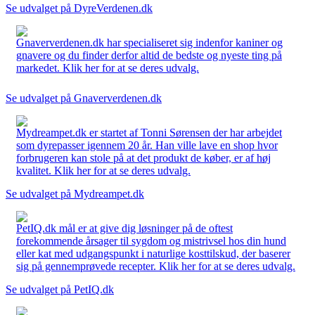
Se udvalget på DyreVerdenen.dk
Gnaververdenen.dk har specialiseret sig indenfor kaniner og
gnavere og du finder derfor altid de bedste og nyeste ting på
markedet. Klik her for at se deres udvalg.
Se udvalget på Gnaververdenen.dk
Mydreampet.dk er startet af Tonni Sørensen der har arbejdet
som dyrepasser igennem 20 år. Han ville lave en shop hvor
forbrugeren kan stole på at det produkt de køber, er af høj
kvalitet. Klik her for at se deres udvalg.
Se udvalget på Mydreampet.dk
PetIQ.dk mål er at give dig løsninger på de oftest
forekommende årsager til sygdom og mistrivsel hos din hund
eller kat med udgangspunkt i naturlige kosttilskud, der baserer
sig på gennemprøvede recepter. Klik her for at se deres udvalg.
Se udvalget på PetIQ.dk