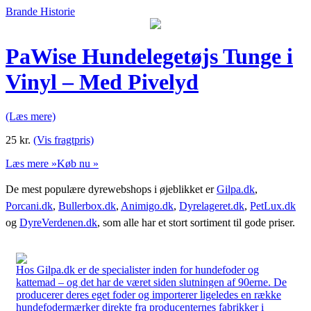
Brande Historie
PaWise Hundelegetøjs Tunge i
Vinyl – Med Pivelyd
(Læs mere)
25
kr.
(Vis fragtpris)
Læs mere »
Køb nu »
De mest populære dyrewebshops i øjeblikket er
Gilpa.dk
,
Porcani.dk
,
Bullerbox.dk
,
Animigo.dk
,
Dyrelageret.dk
,
PetLux.dk
og
DyreVerdenen.dk
, som alle har et stort sortiment til gode priser.
Hos Gilpa.dk er de specialister inden for hundefoder og
kattemad – og det har de været siden slutningen af 90erne. De
producerer deres eget foder og importerer ligeledes en række
hundefodermærker direkte fra producenternes fabrikker i