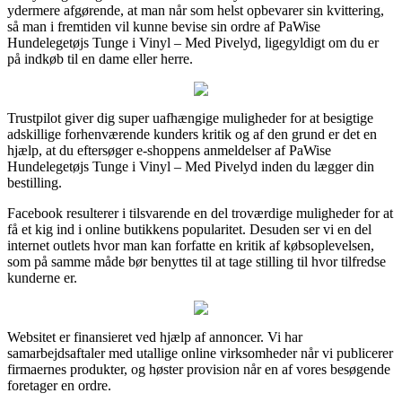
ydermere afgørende, at man når som helst opbevarer sin kvittering,
så man i fremtiden vil kunne bevise sin ordre af PaWise
Hundelegetøjs Tunge i Vinyl – Med Pivelyd, ligegyldigt om du er
på indkøb til en dame eller herre.
Trustpilot giver dig super uafhængige muligheder for at besigtige
adskillige forhenværende kunders kritik og af den grund er det en
hjælp, at du eftersøger e-shoppens anmeldelser af PaWise
Hundelegetøjs Tunge i Vinyl – Med Pivelyd inden du lægger din
bestilling.
Facebook resulterer i tilsvarende en del troværdige muligheder for at
få et kig ind i online butikkens popularitet. Desuden ser vi en del
internet outlets hvor man kan forfatte en kritik af købsoplevelsen,
som på samme måde bør benyttes til at tage stilling til hvor tilfredse
kunderne er.
Websitet er finansieret ved hjælp af annoncer. Vi har
samarbejdsaftaler med utallige online virksomheder når vi publicerer
firmaernes produkter, og høster provision når en af vores besøgende
foretager en ordre.