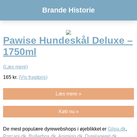
Brande Historie
Pawise Hundeskål Deluxe –
1750ml
(Læs mere)
165
kr.
(Vis fragtpris)
Læs mere »
Køb nu »
De mest populære dyrewebshops i øjeblikket er
Gilpa.dk
,
Porcani.dk
,
Bullerbox.dk
,
Animigo.dk
,
Dyrelageret.dk
,