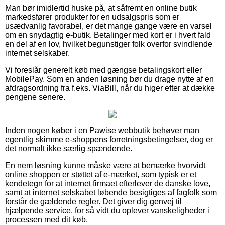
Man bør imidlertid huske på, at såfremt en online butik
markedsfører produkter for en udsalgspris som er
usædvanlig favorabel, er det mange gange være en varsel
om en snydagtig e-butik. Betalinger med kort er i hvert fald
en del af en lov, hvilket begunstiger folk overfor svindlende
internet selskaber.
Vi foreslår generelt køb med gængse betalingskort eller
MobilePay. Som en anden løsning bør du drage nytte af en
afdragsordning fra f.eks. ViaBill, når du higer efter at dække
pengene senere.
Inden nogen køber i en Pawise webbutik behøver man
egentlig skimme e-shoppens forretningsbetingelser, dog er
det normalt ikke særlig spændende.
En nem løsning kunne måske være at bemærke hvorvidt
online shoppen er støttet af e-mærket, som typisk er et
kendetegn for at internet firmaet efterlever de danske love,
samt at internet selskabet løbende besigtiges af fagfolk som
forstår de gældende regler. Det giver dig genvej til
hjælpende service, for så vidt du oplever vanskeligheder i
processen med dit køb.