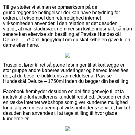
Tillige støtter vi at man er opmærksom på de
grundlæggende betingelser der kan have betydning for
ordren, til eksempel den returrettighed internet
virksomheden anvender. I den relation er det desuden
vigtigt, at man stadigvæk gemmer sin kvitteringsmail, så man
senere kan eftervise sin bestilling af Pawise Hundeskål
Deluxe – 1750ml, ligegyldigt om du skal købe en gave til en
dame eller herre.
Trustpilot fører til ret så pæne løsninger til at kortlægge en
stor gruppe andre køberes vurderinger og herved foreslåes
det, at du beser e-butikkens anmeldelser af Pawise
Hundeskål Deluxe – 1750ml inden du lægger din bestilling.
Facebook frembyder desuden en del fine genveje til at få
indtryk af e-forhandlerens kundetilfredshed. Desuden er der
en række internet webshops som giver kunderne mulighed
for at afgive en evaluering af virksomhedens service, hvilket
desuden kan anvendes til at tage stilling til hvor glade
kunderne er.