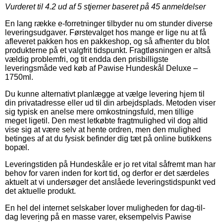
Vurderet til
4.2
ud af 5 stjerner baseret på
45
anmeldelser
En lang række e-forretninger tilbyder nu om stunder diverse
leveringsudgaver. Førstevalget hos mange er lige nu at få
afleveret pakken hos en pakkeshop, og så afhenter du blot
produkterne på et valgfrit tidspunkt. Fragtløsningen er altså
vældig problemfri, og tit endda den prisbilligste
leveringsmåde ved køb af Pawise Hundeskål Deluxe –
1750ml.
Du kunne alternativt planlægge at vælge levering hjem til
din privatadresse eller ud til din arbejdsplads. Metoden viser
sig typisk en anelse mere omkostningsfuld, men tillige
meget ligetil. Den mest letkøbte fragtmulighed vil dog altid
vise sig at være selv at hente ordren, men den mulighed
betinges af at du fysisk befinder dig tæt på online butikkens
bopæl.
Leveringstiden på Hundeskåle er jo ret vital såfremt man har
behov for varen inden for kort tid, og derfor er det særdeles
aktuelt at vi undersøger det anslåede leveringstidspunkt ved
det aktuelle produkt.
En hel del internet selskaber lover muligheden for dag-til-
dag levering på en masse varer, eksempelvis Pawise