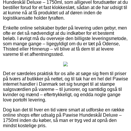
Hundeskål Deluxe – 1750ml, som alligevel forudsætter at du
bestiller forud for et fast klokkeslæt, sådan at de har udsigt til
at kunne nå at få produktet ud af døren inden de
logistikansatte holder fyraften.
Enkelte online selskaber byder på levering uden gebyr, men
ofte er det så nødvendigt at du indkøber for et bestemt
beløb. I øvrigt må du overveje den billigste leveringsmetode,
som mange gange – ligegyldigt om du er tæt på Odense,
Thisted eller Hinnerup – vil blive at få dem til at levere
varerne til et afhentningssted.
Det er særdeles praktisk for os alle at søge sig frem til priser
på tværs af butikker på nettet, og til tak har en hel del Pawise
internet handler i Danmark set sig tvunget til at stampe
salgsværdien på varerne – til juniorer, og samtidig også til
kvinder og mænd – eftertrykkeligt, og endda nogle gange
love portofri levering.
Dog kan det til hver en tid være smart at udforske en række
online shops efter udsalg på Pawise Hundeskål Deluxe –
1750ml inden du køber, så man er tryg ved at opnå den
mindst kostelige pris.