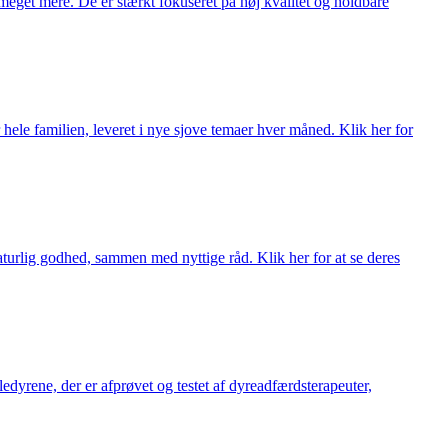
meget mere. De er stærkt fokuseret på høj kvalitet og holdbare
 hele familien, leveret i nye sjove temaer hver måned. Klik her for
turlig godhed, sammen med nyttige råd. Klik her for at se deres
æledyrene, der er afprøvet og testet af dyreadfærdsterapeuter,