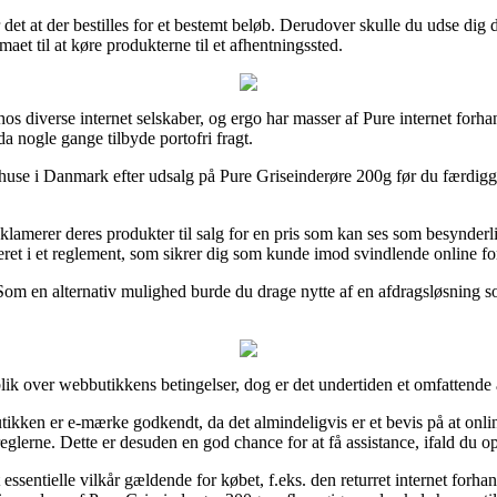
 det at der bestilles for et bestemt beløb. Derudover skulle du udse dig
maet til at køre produkterne til et afhentningssted.
hos diverse internet selskaber, og ergo har masser af Pure internet forha
da nogle gange tilbyde portofri fragt.
arehuse i Danmark efter udsalg på Pure Griseinderøre 200g før du færdigg
 reklamerer deres produkter til salg for en pris som kan ses som besynder
deret i et reglement, som sikrer dig som kunde imod svindlende online fo
g. Som en alternativ mulighed burde du drage nytte af en afdragsløsning s
blik over webbutikkens betingelser, dog er det undertiden et omfattende 
en er e-mærke godkendt, da det almindeligvis er et bevis på at online fo
eglerne. Dette er desuden en god chance for at få assistance, ifald du 
ssentielle vilkår gældende for købet, f.eks. den returret internet forha