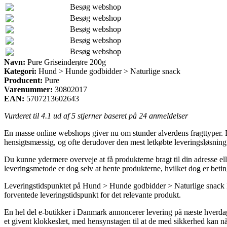
Besøg webshop
Besøg webshop
Besøg webshop
Besøg webshop
Besøg webshop
Navn:
Pure Griseinderøre 200g
Kategori:
Hund > Hunde godbidder > Naturlige snack
Producent:
Pure
Varenummer:
30802017
EAN:
5707213602643
Vurderet til
4.1
ud af 5 stjerner baseret på
24
anmeldelser
En masse online webshops giver nu om stunder alverdens fragttyper. D
hensigtsmæssig, og ofte derudover den mest letkøbte leveringsløsnin
Du kunne ydermere overveje at få produkterne bragt til din adresse ell
leveringsmetode er dog selv at hente produkterne, hvilket dog er betinge
Leveringstidspunktet på Hund > Hunde godbidder > Naturlige snack kan 
forventede leveringstidspunkt for det relevante produkt.
En hel del e-butikker i Danmark annoncerer levering på næste hverdag 
et givent klokkeslæt, med hensynstagen til at de med sikkerhed kan nå a