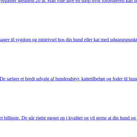
passer igennem 20 år. Han ville lave en shop hvor forbrugeren kan stole 
ager til sygdom og mistrivsel hos din hund eller kat med udgangspunkt 
sælger et bredt udvalg af hundeudstyr, kattetilbehør og foder til hund 
illigste. De går rigtig meget op i kvalitet og vil gerne at din hund og k