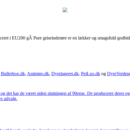
ret i EU200 gÂ Pure griseinderøre er en lækker og smagsfuld godbid der
,
Bullerbox.dk
,
Animigo.dk
,
Dyrelageret.dk
,
PetLux.dk
og
DyreVerden
 og det har de været siden slutningen af 90erne. De producerer deres 
es udvalg.