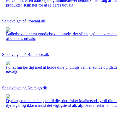
Porcani.dk er en danskejet og familiedrevet netbutik med salg af fo
produkter. Klik her for at se deres udvalg.
Se udvalget på Porcani.dk
Bullerbox.dk er en goodiebox til hunde, der slår sig på at levere de
at se deres udvalg.
Se udvalget på Bullerbox.dk
For at hjælpe dig med at holde dine yndlings venner sunde og glade
udvalg.
Se udvalget på Animigo.dk
Dyrelageret.dk er shoppen til dig, der elsker kvalitetsudstyr til din
dyrlæger og ikke mindst det vigtigste af alt, afprøvet af erfarne hund