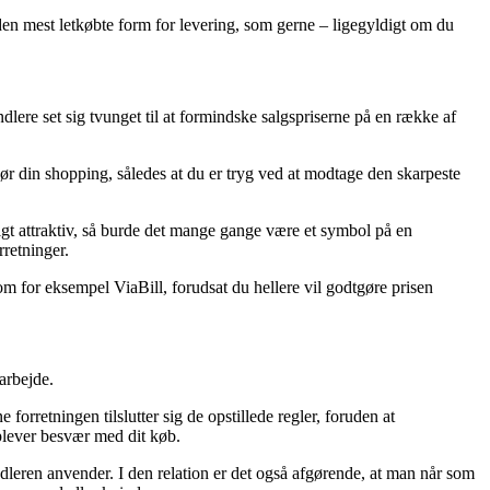
 den mest letkøbte form for levering, som gerne – ligegyldigt om du
ndlere set sig tvunget til at formindske salgspriserne på en række af
ør din shopping, således at du er tryg ved at modtage den skarpeste
ligt attraktiv, så burde det mange gange være et symbol på en
rretninger.
om for eksempel ViaBill, forudsat du hellere vil godtgøre prisen
arbejde.
rretningen tilslutter sig de opstillede regler, foruden at
oplever besvær med dit køb.
ndleren anvender. I den relation er det også afgørende, at man når som