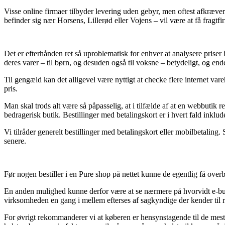
Visse online firmaer tilbyder levering uden gebyr, men oftest afkræver
befinder sig nær Horsens, Lillerød eller Vojens – vil være at få fragtfir
Det er efterhånden ret så uproblematisk for enhver at analysere priser 
deres varer – til børn, og desuden også til voksne – betydeligt, og end
Til gengæld kan det alligevel være nyttigt at checke flere internet v
pris.
Man skal trods alt være så påpasselig, at i tilfælde af at en webbutik
bedragerisk butik. Bestillinger med betalingskort er i hvert fald inklu
Vi tilråder generelt bestillinger med betalingskort eller mobilbetalin
senere.
Før nogen bestiller i en Pure shop på nettet kunne de egentlig få over
En anden mulighed kunne derfor være at se nærmere på hvorvidt e-butikk
virksomheden en gang i mellem efterses af sagkyndige der kender til r
For øvrigt rekommanderer vi at køberen er hensynstagende til de mest e