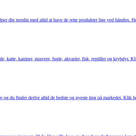
er dig nemlig med altid at have de rette produkter lige ved hånden. Her 
 katte, kaniner, gnavere, fugle, akvarier, fisk, reptiller og krybdyr. Kl
og du finder derfor altid de bedste og nyeste ting på markedet. Klik he