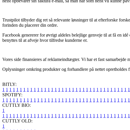
helst opbevarer sin faktura e-mail, så man når som helst vil kunne på
Trustpilot tilbyder dig ret så relevante løsninger til at efterforske f
forinden du placerer din ordre.
Facebook genererer for øvrigt aldeles belejlige genveje til at få en
benyttes til at afveje hvor tilfredse kunderne er.
Vores side finansieres af reklameindtægter. Vi har et fast samarbejde 
Oplysninger omkring produkter og forhandlere på nettet opretholdes fra t
BITLY:
1
1
1
1
1
1
1
1
1
1
1
1
1
1
1
1
1
1
1
1
1
1
1
1
1
1
1
1
1
1
1
1
1
1
1
1
1
SPOTIFY:
1
1
1
1
1
1
1
1
1
1
1
1
1
1
1
1
1
1
1
1
1
1
1
1
1
1
1
1
1
1
1
1
1
1
1
1
1
CUTTLY BIO:
1
1
1
1
1
1
1
1
1
1
1
1
1
1
1
1
1
1
1
1
1
1
1
1
1
1
1
1
1
1
1
1
1
1
1
1
1
1
CUTTLY OLD:
1