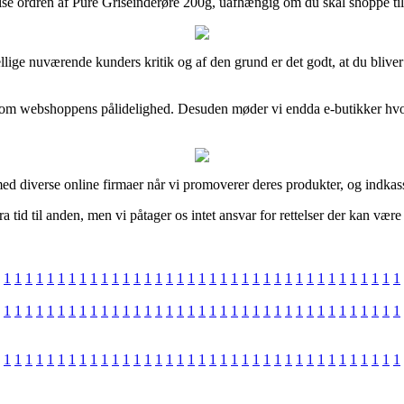
vise ordren af Pure Griseinderøre 200g, uafhængig om du skal shoppe ti
orskellige nuværende kunders kritik og af den grund er det godt, at du bl
 idé om webshoppens pålidelighed. Desuden møder vi endda e-butikker h
med diverse online firmaer når vi promoverer deres produkter, og indkas
id til anden, men vi påtager os intet ansvar for rettelser der kan være f
1
1
1
1
1
1
1
1
1
1
1
1
1
1
1
1
1
1
1
1
1
1
1
1
1
1
1
1
1
1
1
1
1
1
1
1
1
1
1
1
1
1
1
1
1
1
1
1
1
1
1
1
1
1
1
1
1
1
1
1
1
1
1
1
1
1
1
1
1
1
1
1
1
1
1
1
1
1
1
1
1
1
1
1
1
1
1
1
1
1
1
1
1
1
1
1
1
1
1
1
1
1
1
1
1
1
1
1
1
1
1