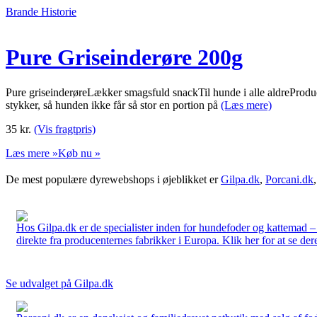
Brande Historie
Pure Griseinderøre 200g
Pure griseinderøreLækker smagsfuld snackTil hunde i alle aldreProduce
stykker, så hunden ikke får så stor en portion på
(Læs mere)
35
kr.
(Vis fragtpris)
Læs mere »
Køb nu »
De mest populære dyrewebshops i øjeblikket er
Gilpa.dk
,
Porcani.dk
Hos Gilpa.dk er de specialister inden for hundefoder og kattemad –
direkte fra producenternes fabrikker i Europa. Klik her for at se der
Se udvalget på Gilpa.dk