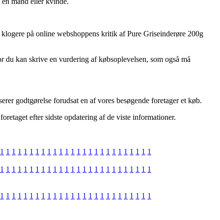
l en mand eller kvinde.
iver klogere på online webshoppens kritik af Pure Griseinderøre 200g
vor du kan skrive en vurdering af købsoplevelsen, som også må
serer godtgørelse forudsat en af vores besøgende foretager et køb.
oretaget efter sidste opdatering af de viste informationer.
1
1
1
1
1
1
1
1
1
1
1
1
1
1
1
1
1
1
1
1
1
1
1
1
1
1
1
1
1
1
1
1
1
1
1
1
1
1
1
1
1
1
1
1
1
1
1
1
1
1
1
1
1
1
1
1
1
1
1
1
1
1
1
1
1
1
1
1
1
1
1
1
1
1
1
1
1
1