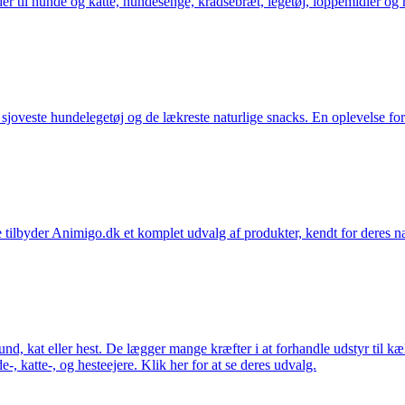
der til hunde og katte, hundesenge, kradsebræt, legetøj, loppemidler og 
t sjoveste hundelegetøj og de lækreste naturlige snacks. En oplevelse for
 tilbyder Animigo.dk et komplet udvalg af produkter, kendt for deres na
 hund, kat eller hest. De lægger mange kræfter i at forhandle udstyr til k
e-, katte-, og hesteejere. Klik her for at se deres udvalg.