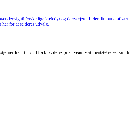
nder sig til forskellige kæledyr og deres ejere. Lider din hund af sart 
k her for at se deres udvalg.
er fra 1 til 5 ud fra bl.a. deres prisniveau, sortimentstørrelse, kunde