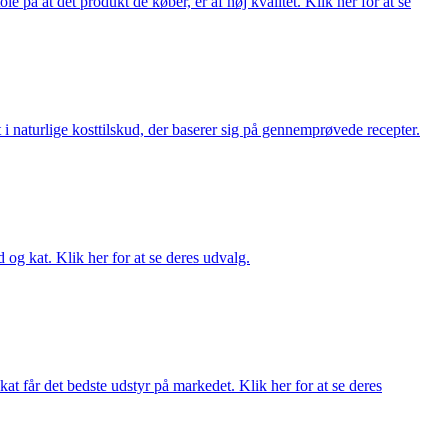
på at det produkt de køber, er af høj kvalitet. Klik her for at se
i naturlige kosttilskud, der baserer sig på gennemprøvede recepter.
og kat. Klik her for at se deres udvalg.
at får det bedste udstyr på markedet. Klik her for at se deres