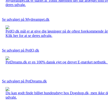
Mydreampet.dk er startet af Tonni Sørensen der har arbejdet som dyre
deres udvalg.
Se udvalget på Mydreampet.dk
PetIQ.dk mål er at give dig løsninger på de oftest forekommende års
Klik her for at se deres udvalg.
Se udvalget på PetIQ.dk
PetDreams.dk er en 100% dansk ejet og drevet E-mærket netbutik. De 
Se udvalget på PetDreams.dk
Du kan godt finde billigt hundeudstyr hos Dogshop.dk, men ikke det b
udvalg.