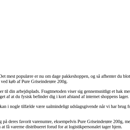
et mest populære er nu om dage pakkeshoppen, og så afhenter du blot p
g ved køb af Pure Griseinderøre 200g.
er til din arbejdsplads. Fragtmetoden viser sig gennemsnitligt et hak me
t af at du fysisk befinder dig i kort afstand af internet shoppens lager.
i nogle tilfælde være ualmindeligt udslagsgivende når vi har brug for 
på deres favorit varenumre, eksempelvis Pure Griseinderøre 200g, men v
t få varerne distribueret forud for at logistikpersonalet tager hjem.