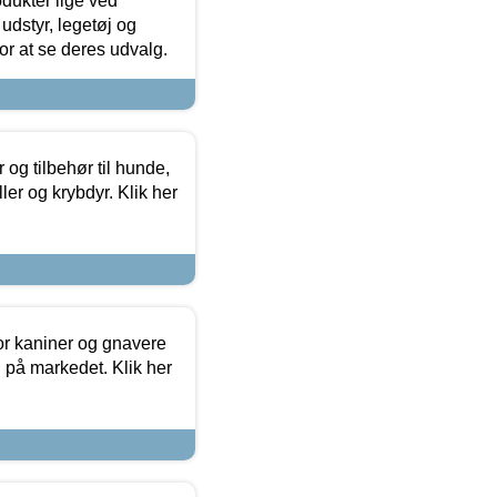
odukter lige ved
udstyr, legetøj og
 for at se deres udvalg.
og tilbehør til hunde,
ller og krybdyr. Klik her
or kaniner og gnavere
g på markedet. Klik her