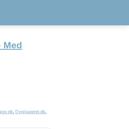
– Med
igo.dk
,
Dyrelageret.dk
,