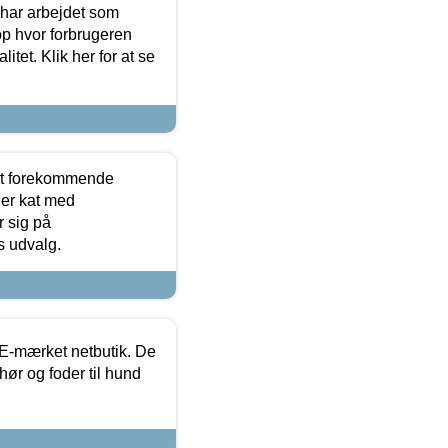
 har arbejdet som
op hvor forbrugeren
itet. Klik her for at se
est forekommende
ler kat med
r sig på
s udvalg.
E-mærket netbutik. De
hør og foder til hund