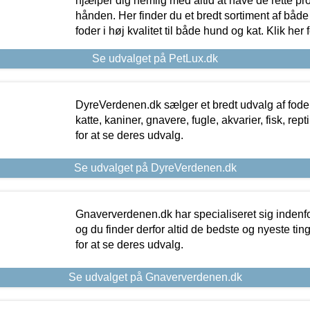
hjælper dig nemlig med altid at have de rette pr
hånden. Her finder du et bredt sortiment af både 
foder i høj kvalitet til både hund og kat. Klik her
Se udvalget på PetLux.dk
DyreVerdenen.dk sælger et bredt udvalg af foder 
katte, kaniner, gnavere, fugle, akvarier, fisk, repti
for at se deres udvalg.
Se udvalget på DyreVerdenen.dk
Gnaververdenen.dk har specialiseret sig indenf
og du finder derfor altid de bedste og nyeste tin
for at se deres udvalg.
Se udvalget på Gnaververdenen.dk