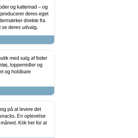
foder og kattemad – og
 producerer deres eget
dermærker direkte fra
t se deres udvalg.
utik med salg af foder
etøj, loppemidler og
tet og holdbare
sig på at levere det
 snacks. En oplevelse
 måned. Klik her for at