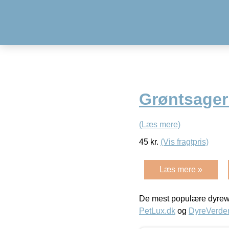
Grøntsager
(Læs mere)
45
kr.
(Vis fragtpris)
Læs mere »
De mest populære dyrewe
PetLux.dk
og
DyreVerde