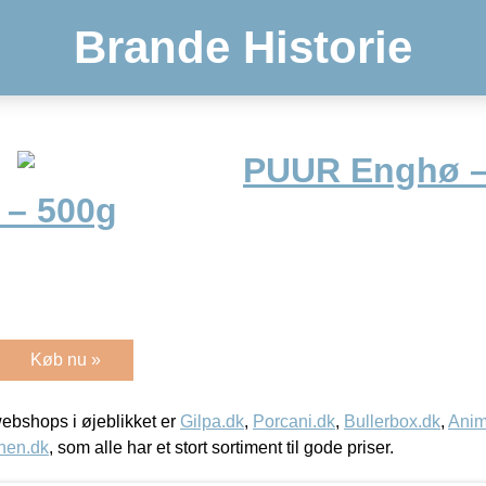
Brande Historie
PUUR Enghø 
 – 500g
Køb nu »
bshops i øjeblikket er
Gilpa.dk
,
Porcani.dk
,
Bullerbox.dk
,
Anim
nen.dk
, som alle har et stort sortiment til gode priser.