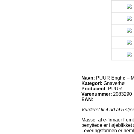
Navn:
PUUR Enghø – Me
Kategori:
Gnaverhø
Producent:
PUUR
Varenummer:
2083290
EAN:
Vurderet til
4
ud af 5 stje
Masser af e-firmaer frem
benyttede er i øjeblikket 
Leveringsformen er neml