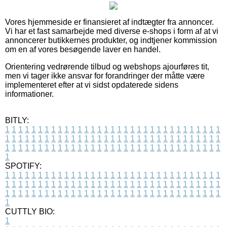
Vores hjemmeside er finansieret af indtægter fra annoncer.
Vi har et fast samarbejde med diverse e-shops i form af at vi
annoncerer butikkernes produkter, og indtjener kommission
om en af vores besøgende laver en handel.
Orientering vedrørende tilbud og webshops ajourføres tit,
men vi tager ikke ansvar for forandringer der måtte være
implementeret efter at vi sidst opdaterede sidens
informationer.
BITLY:
1
1
1
1
1
1
1
1
1
1
1
1
1
1
1
1
1
1
1
1
1
1
1
1
1
1
1
1
1
1
1
1
1
1
1
1
1
1
1
1
1
1
1
1
1
1
1
1
1
1
1
1
1
1
1
1
1
1
1
1
1
1
1
1
1
1
1
1
1
1
1
1
1
1
1
1
1
1
1
1
1
1
1
1
1
1
1
1
1
1
1
1
1
1
1
1
1
1
1
1
SPOTIFY:
1
1
1
1
1
1
1
1
1
1
1
1
1
1
1
1
1
1
1
1
1
1
1
1
1
1
1
1
1
1
1
1
1
1
1
1
1
1
1
1
1
1
1
1
1
1
1
1
1
1
1
1
1
1
1
1
1
1
1
1
1
1
1
1
1
1
1
1
1
1
1
1
1
1
1
1
1
1
1
1
1
1
1
1
1
1
1
1
1
1
1
1
1
1
1
1
1
1
1
1
CUTTLY BIO:
1