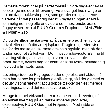
De fleste forretninger på nettet foreslår i vore dage et hav af
forskellige metoder til levering. Førstevalget hos mange er
nu om dage pakkeshoppen, som gør det muligt at hente
varerne når det passer dig bedst. Fragtløsningen er altså
temmelig nem, og ofte endvidere den mest prisbevidste
fragttype ved køb af PUUR Gourmet Frøpinde – Med Æble
& Hyben – 2stk.
Du burde tillige tænke over at få varerne bragt hjem til dig
privat eller ud på din arbejdsplads. Fragtmuligheden viser
sig for det meste en tak mere omkostningsfuld, men på den
anden side ret så bekvem. Den mest prisbevidste løsning til
levering vil dog altid vise sig at være selv at hente
produkterne, hvilket dog forudsætter at du fysisk befinder dig
lige ved e-firmaets lager.
Leveringstiden på Fuglegodbidder er jo ekstremt aktuel når
man har behov for produktet øjeblikkeligt, så i det øjemed er
det utvivlsomt relevant at du dobbelttjekker den estimerede
leveringsdato ved det respektive produkt.
Mange internet virksomheder reklamerer med levering efter
en enkelt hverdag på en række af deres produkter,
eksempelvis PUUR Gourmet Frøpinde – Med Æble &