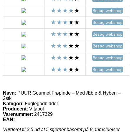
Besøg webshop
Besøg webshop
Besøg webshop
Besøg webshop
Besøg webshop
Besøg webshop
Navn:
PUUR Gourmet Frøpinde – Med Æble & Hyben –
2stk
Kategori:
Fuglegodbidder
Producent:
Vitapol
Varenummer:
2417329
EAN:
Vurderet til
3.5
ud af 5 stjerner baseret på
8
anmeldelser