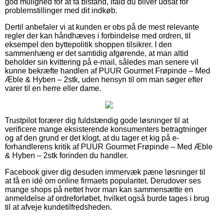
god mulighed for at få bistand, ifald du bliver udsat for
problemstillinger med dit indkøb.
Dertil anbefaler vi at kunden er obs på de mest relevante
regler der kan håndhæves i forbindelse med ordren, til
eksempel den byttepolitik shoppen tilsikrer. I den
sammenhæng er det samtidig afgørende, at man altid
beholder sin kvittering på e-mail, således man senere vil
kunne bekræfte handlen af PUUR Gourmet Frøpinde – Med
Æble & Hyben – 2stk, uden hensyn til om man søger efter
varer til en herre eller dame.
Trustpilot forærer dig fuldstændig gode løsninger til at
verificere mange eksisterende konsumenters betragtninger
og af den grund er det klogt, at du tager et kig på e-
forhandlerens kritik af PUUR Gourmet Frøpinde – Med Æble
& Hyben – 2stk forinden du handler.
Facebook giver dig desuden immervæk pæne løsninger til
at få en idé om online firmaets popularitet. Derudover ses
mange shops på nettet hvor man kan sammensætte en
anmeldelse af ordreforløbet, hvilket også burde tages i brug
til at afveje kundetilfredsheden.