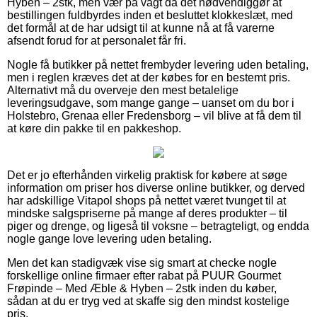
Hyben – 2stk, men vær på vagt da det nødvendiggør at
bestillingen fuldbyrdes inden et besluttet klokkeslæt, med
det formål at de har udsigt til at kunne nå at få varerne
afsendt forud for at personalet får fri.
Nogle få butikker på nettet frembyder levering uden betaling,
men i reglen kræves det at der købes for en bestemt pris.
Alternativt må du overveje den mest betalelige
leveringsudgave, som mange gange – uanset om du bor i
Holstebro, Grenaa eller Fredensborg – vil blive at få dem til
at køre din pakke til en pakkeshop.
Det er jo efterhånden virkelig praktisk for købere at søge
information om priser hos diverse online butikker, og derved
har adskillige Vitapol shops på nettet været tvunget til at
mindske salgspriserne på mange af deres produkter – til
piger og drenge, og ligeså til voksne – betragteligt, og endda
nogle gange love levering uden betaling.
Men det kan stadigvæk vise sig smart at checke nogle
forskellige online firmaer efter rabat på PUUR Gourmet
Frøpinde – Med Æble & Hyben – 2stk inden du køber,
sådan at du er tryg ved at skaffe sig den mindst kostelige
pris.