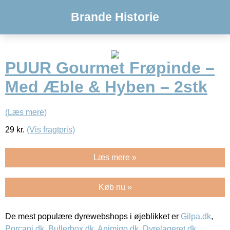
Brande Historie
PUUR Gourmet Frøpinde –
Med Æble & Hyben – 2stk
(Læs mere)
29
kr.
(Vis fragtpris)
Læs mere »
Køb nu »
De mest populære dyrewebshops i øjeblikket er
Gilpa.dk
,
Porcani.dk
,
Bullerbox.dk
,
Animigo.dk
,
Dyrelageret.dk
,