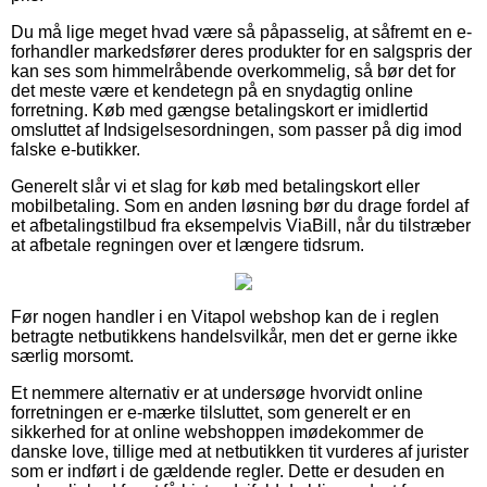
Du må lige meget hvad være så påpasselig, at såfremt en e-
forhandler markedsfører deres produkter for en salgspris der
kan ses som himmelråbende overkommelig, så bør det for
det meste være et kendetegn på en snydagtig online
forretning. Køb med gængse betalingskort er imidlertid
omsluttet af Indsigelsesordningen, som passer på dig imod
falske e-butikker.
Generelt slår vi et slag for køb med betalingskort eller
mobilbetaling. Som en anden løsning bør du drage fordel af
et afbetalingstilbud fra eksempelvis ViaBill, når du tilstræber
at afbetale regningen over et længere tidsrum.
Før nogen handler i en Vitapol webshop kan de i reglen
betragte netbutikkens handelsvilkår, men det er gerne ikke
særlig morsomt.
Et nemmere alternativ er at undersøge hvorvidt online
forretningen er e-mærke tilsluttet, som generelt er en
sikkerhed for at online webshoppen imødekommer de
danske love, tillige med at netbutikken tit vurderes af jurister
som er indført i de gældende regler. Dette er desuden en