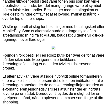
handler tilbyder bedst i test varer for en pris som kan virke
urealistisk tiltalende, bør det mange gange være et symbol
på en falsk e-forhandler. Bestillinger med betalingskort er
ikke desto mindre omfavnet af et lovbud, hvilket bistår folk
overfor fup online shops.
Vi slår generelt et slag for bestillinger med betalingskort eller
MobilePay. Som et alternativ burde du drage nytte af en
afbetalingsløsning fra fx ViaBill, forudsat du gerne vil dække
regningen over flere uger.
Forinden folk bestiller i en Rogz butik behøver de for at være
på den sikre side løbe igennem e-butikkens
forretningsaftale, dog er det uden tvivl et tidskrævende
projekt.
Et alternativ kan være at kigge hvorvidt online forhandleren
er e-mærke tilsluttet, eftersom det ofte er en indikator for at e-
forretningen anerkender de danske retningslinjer, foruden at
e-forhandleren lejlighedsvis tilses af jurister der er indført i
lovene på området. Derudover tilbydes du mulighed for en
hjælpende hånd, når du oplever dilemmaer som følge af din
shopping.