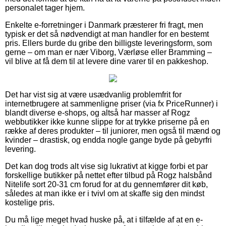
personalet tager hjem.
Enkelte e-forretninger i Danmark præsterer fri fragt, men
typisk er det så nødvendigt at man handler for en bestemt
pris. Ellers burde du gribe den billigste leveringsform, som
gerne – om man er nær Viborg, Værløse eller Bramming –
vil blive at få dem til at levere dine varer til en pakkeshop.
Det har vist sig at være usædvanlig problemfrit for
internetbrugere at sammenligne priser (via fx PriceRunner) i
blandt diverse e-shops, og altså har masser af Rogz
webbutikker ikke kunne slippe for at trykke priserne på en
række af deres produkter – til juniorer, men også til mænd og
kvinder – drastisk, og endda nogle gange byde på gebyrfri
levering.
Det kan dog trods alt vise sig lukrativt at kigge forbi et par
forskellige butikker på nettet efter tilbud på Rogz halsbånd
Nitelife sort 20-31 cm forud for at du gennemfører dit køb,
således at man ikke er i tvivl om at skaffe sig den mindst
kostelige pris.
Du må lige meget hvad huske på, at i tilfælde af at en e-