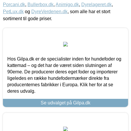
Porcani.dk
,
Bullerbox.dk
,
Animigo.dk
,
Dyrelageret.dk
,
PetLux.dk
og
DyreVerdenen.dk
, som alle har et stort
sortiment til gode priser.
Hos Gilpa.dk er de specialister inden for hundefoder og
kattemad – og det har de været siden slutningen af
90erne. De producerer deres eget foder og importerer
ligeledes en række hundefodermærker direkte fra
producenternes fabrikker i Europa. Klik her for at se
deres udvalg.
Se udvalget på Gilpa.dk