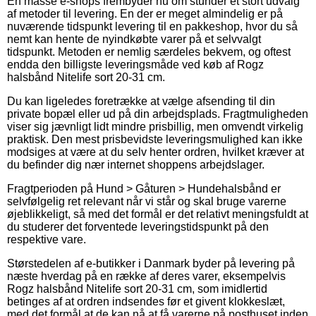
En masse e-shops frembyder nu om stunder et stort udvalg
af metoder til levering. En der er meget almindelig er på
nuværende tidspunkt levering til en pakkeshop, hvor du så
nemt kan hente de nyindkøbte varer på et selvvalgt
tidspunkt. Metoden er nemlig særdeles bekvem, og oftest
endda den billigste leveringsmåde ved køb af Rogz
halsbånd Nitelife sort 20-31 cm.
Du kan ligeledes foretrække at vælge afsending til din
private bopæl eller ud på din arbejdsplads. Fragtmuligheden
viser sig jævnligt lidt mindre prisbillig, men omvendt virkelig
praktisk. Den mest prisbevidste leveringsmulighed kan ikke
modsiges at være at du selv henter ordren, hvilket kræver at
du befinder dig nær internet shoppens arbejdslager.
Fragtperioden på Hund > Gåturen > Hundehalsbånd er
selvfølgelig ret relevant når vi står og skal bruge varerne
øjeblikkeligt, så med det formål er det relativt meningsfuldt at
du studerer det forventede leveringstidspunkt på den
respektive vare.
Størstedelen af e-butikker i Danmark byder på levering på
næste hverdag på en række af deres varer, eksempelvis
Rogz halsbånd Nitelife sort 20-31 cm, som imidlertid
betinges af at ordren indsendes før et givent klokkeslæt,
med det formål at de kan nå at få varerne på posthuset inden