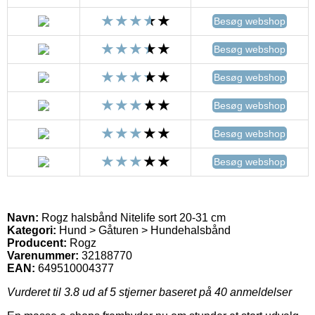
Besøg webshop
Besøg webshop
Besøg webshop
Besøg webshop
Besøg webshop
Besøg webshop
Navn:
Rogz halsbånd Nitelife sort 20-31 cm
Kategori:
Hund > Gåturen > Hundehalsbånd
Producent:
Rogz
Varenummer:
32188770
EAN:
649510004377
Vurderet til
3.8
ud af 5 stjerner baseret på
40
anmeldelser