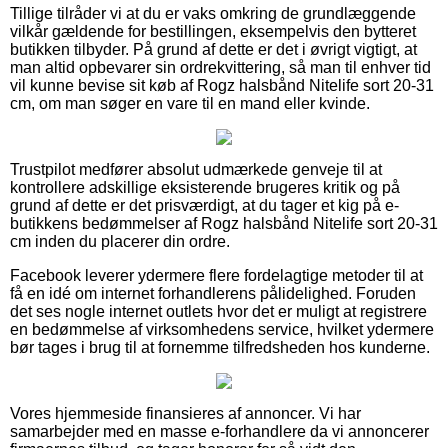
Tillige tilråder vi at du er vaks omkring de grundlæggende
vilkår gældende for bestillingen, eksempelvis den bytteret
butikken tilbyder. På grund af dette er det i øvrigt vigtigt, at
man altid opbevarer sin ordrekvittering, så man til enhver tid
vil kunne bevise sit køb af Rogz halsbånd Nitelife sort 20-31
cm, om man søger en vare til en mand eller kvinde.
Trustpilot medfører absolut udmærkede genveje til at
kontrollere adskillige eksisterende brugeres kritik og på
grund af dette er det prisværdigt, at du tager et kig på e-
butikkens bedømmelser af Rogz halsbånd Nitelife sort 20-31
cm inden du placerer din ordre.
Facebook leverer ydermere flere fordelagtige metoder til at
få en idé om internet forhandlerens pålidelighed. Foruden
det ses nogle internet outlets hvor det er muligt at registrere
en bedømmelse af virksomhedens service, hvilket ydermere
bør tages i brug til at fornemme tilfredsheden hos kunderne.
Vores hjemmeside finansieres af annoncer. Vi har
samarbejder med en masse e-forhandlere da vi annoncerer