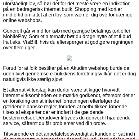
uforståeligt lav, så bør det for det meste være en indikation
på en bedragerisk internet butik. Shopping med kort er
imidlertid omfattet af en lov, som værner dig overfor uærlige
online webshops.
Generelt går vi ind for køb med gængse betalingskort eller
MobilePay. Som et alternativ bør du drage nytte af et tilbud
fra f.eks. ViaBill, hvis du efterspørger at godtgøre regningen
over flere uger.
Forud for at folk bestiller på en Akudim webshop burde de
uden tvivl gennemse e-butikkens forretningsvilkår, det er dog
naturligvis ikke særlig sjovt.
Et alternativt forslag kan derfor være at kigge hvorvidt
internet virksomheden er e-mærke godkendt, eftersom det er
en forsikring om at internet forretningen efterfølger de
gældende danske regler, foruden at netbutikken løbende
tilses af eksperter der er indført i de gældende
bestemmelser. Derudover tilbydes du genvej til hjælpende
service, såfremt du får problemer ved din ordre.
Tilsvarende er det anbefalelsesværdigt at kunden er sat ind i