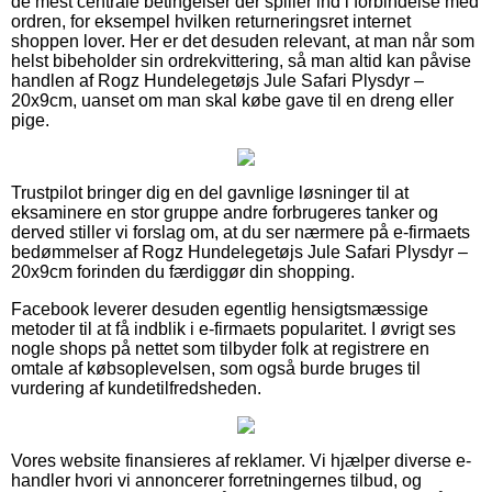
de mest centrale betingelser der spiller ind i forbindelse med
ordren, for eksempel hvilken returneringsret internet
shoppen lover. Her er det desuden relevant, at man når som
helst bibeholder sin ordrekvittering, så man altid kan påvise
handlen af Rogz Hundelegetøjs Jule Safari Plysdyr –
20x9cm, uanset om man skal købe gave til en dreng eller
pige.
Trustpilot bringer dig en del gavnlige løsninger til at
eksaminere en stor gruppe andre forbrugeres tanker og
derved stiller vi forslag om, at du ser nærmere på e-firmaets
bedømmelser af Rogz Hundelegetøjs Jule Safari Plysdyr –
20x9cm forinden du færdiggør din shopping.
Facebook leverer desuden egentlig hensigtsmæssige
metoder til at få indblik i e-firmaets popularitet. I øvrigt ses
nogle shops på nettet som tilbyder folk at registrere en
omtale af købsoplevelsen, som også burde bruges til
vurdering af kundetilfredsheden.
Vores website finansieres af reklamer. Vi hjælper diverse e-
handler hvori vi annoncerer forretningernes tilbud, og