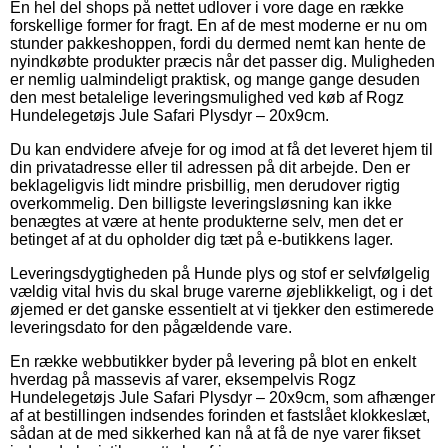
En hel del shops på nettet udlover i vore dage en række
forskellige former for fragt. En af de mest moderne er nu om
stunder pakkeshoppen, fordi du dermed nemt kan hente de
nyindkøbte produkter præcis når det passer dig. Muligheden
er nemlig ualmindeligt praktisk, og mange gange desuden
den mest betalelige leveringsmulighed ved køb af Rogz
Hundelegetøjs Jule Safari Plysdyr – 20x9cm.
Du kan endvidere afveje for og imod at få det leveret hjem til
din privatadresse eller til adressen på dit arbejde. Den er
beklageligvis lidt mindre prisbillig, men derudover rigtig
overkommelig. Den billigste leveringsløsning kan ikke
benægtes at være at hente produkterne selv, men det er
betinget af at du opholder dig tæt på e-butikkens lager.
Leveringsdygtigheden på Hunde plys og stof er selvfølgelig
vældig vital hvis du skal bruge varerne øjeblikkeligt, og i det
øjemed er det ganske essentielt at vi tjekker den estimerede
leveringsdato for den pågældende vare.
En række webbutikker byder på levering på blot en enkelt
hverdag på massevis af varer, eksempelvis Rogz
Hundelegetøjs Jule Safari Plysdyr – 20x9cm, som afhænger
af at bestillingen indsendes forinden et fastslået klokkeslæt,
sådan at de med sikkerhed kan nå at få de nye varer fikset