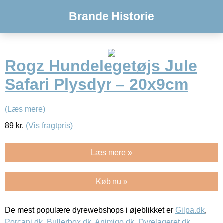
Brande Historie
Rogz Hundelegetøjs Jule
Safari Plysdyr – 20x9cm
(Læs mere)
89
kr.
(Vis fragtpris)
Læs mere »
Køb nu »
De mest populære dyrewebshops i øjeblikket er
Gilpa.dk
,
Porcani.dk
,
Bullerbox.dk
,
Animigo.dk
,
Dyrelageret.dk
,