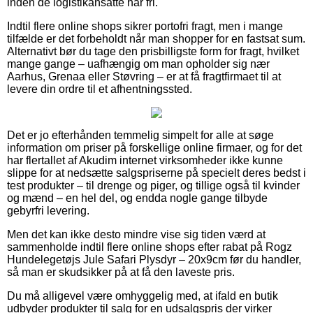
inden de logistikansatte har fri.
Indtil flere online shops sikrer portofri fragt, men i mange
tilfælde er det forbeholdt når man shopper for en fastsat sum.
Alternativt bør du tage den prisbilligste form for fragt, hvilket
mange gange – uafhængig om man opholder sig nær
Aarhus, Grenaa eller Støvring – er at få fragtfirmaet til at
levere din ordre til et afhentningssted.
Det er jo efterhånden temmelig simpelt for alle at søge
information om priser på forskellige online firmaer, og for det
har flertallet af Akudim internet virksomheder ikke kunne
slippe for at nedsætte salgspriserne på specielt deres bedst i
test produkter – til drenge og piger, og tillige også til kvinder
og mænd – en hel del, og endda nogle gange tilbyde
gebyrfri levering.
Men det kan ikke desto mindre vise sig tiden værd at
sammenholde indtil flere online shops efter rabat på Rogz
Hundelegetøjs Jule Safari Plysdyr – 20x9cm før du handler,
så man er skudsikker på at få den laveste pris.
Du må alligevel være omhyggelig med, at ifald en butik
udbyder produkter til salg for en udsalgspris der virker