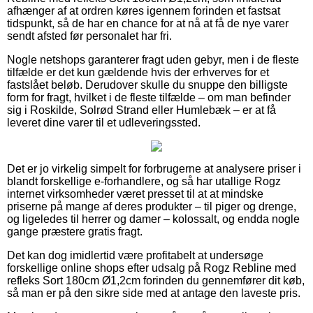
afhænger af at ordren køres igennem forinden et fastsat
tidspunkt, så de har en chance for at nå at få de nye varer
sendt afsted før personalet har fri.
Nogle netshops garanterer fragt uden gebyr, men i de fleste
tilfælde er det kun gældende hvis der erhverves for et
fastslået beløb. Derudover skulle du snuppe den billigste
form for fragt, hvilket i de fleste tilfælde – om man befinder
sig i Roskilde, Solrød Strand eller Humlebæk – er at få
leveret dine varer til et udleveringssted.
Det er jo virkelig simpelt for forbrugerne at analysere priser i
blandt forskellige e-forhandlere, og så har utallige Rogz
internet virksomheder været presset til at at mindske
priserne på mange af deres produkter – til piger og drenge,
og ligeledes til herrer og damer – kolossalt, og endda nogle
gange præstere gratis fragt.
Det kan dog imidlertid være profitabelt at undersøge
forskellige online shops efter udsalg på Rogz Rebline med
refleks Sort 180cm Ø1,2cm forinden du gennemfører dit køb,
så man er på den sikre side med at antage den laveste pris.