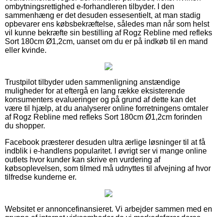
ombytningsrettighed e-forhandleren tilbyder. I den
sammenhæng er det desuden essesentielt, at man stadig
opbevarer ens købsbekræftelse, således man når som helst
vil kunne bekræfte sin bestilling af Rogz Rebline med refleks
Sort 180cm Ø1,2cm, uanset om du er på indkøb til en mand
eller kvinde.
Trustpilot tilbyder uden sammenligning anstændige
muligheder for at eftergå en lang række eksisterende
konsumenters evalueringer og på grund af dette kan det
være til hjælp, at du analyserer online forretningens omtaler
af Rogz Rebline med refleks Sort 180cm Ø1,2cm forinden
du shopper.
Facebook præsterer desuden ultra ærlige løsninger til at få
indblik i e-handlens popularitet. I øvrigt ser vi mange online
outlets hvor kunder kan skrive en vurdering af
købsoplevelsen, som tilmed må udnyttes til afvejning af hvor
tilfredse kunderne er.
Websitet er annoncefinansieret. Vi arbejder sammen med en