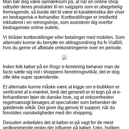
Man bør dog være opmærksom på, at når en online shop
udbyder deres produkter til en salgspris som er ubegribelig
fremragende, så burde det tit være et karakteristika der viser
en bedragerisk e-forhandler. Kortbestillinger er imidlertid
inkluderet i en retningslinje, som assisterer dig overfor
bedrageriske online outlets.
Vi tilråder kortbestillinger eller betalinger med mobilen. Som
alternativ kunne du benytte en afdragsordning fra fx ViaBill,
hvis du gerne vil afbetale omkostningerne over en periode.
Inden folk køber på en Rogz e-forretning behøver man de
facto sætte sig ind i shoppens forretningsvilkår, det er dog
ofte ikke super spændende.
Et alternativ kunne måske være at kigge om e-butikken er
verificeret af e-mærket, fordi det generelt er et tegn på at e-
forhandleren føjer de danske love, og at virksomheden
regelmæssigt besøges af specialister som behersker de
gældende vilkår. Det giver dig genvej til support, når du
forvoldes vanskeligheder med din shopping.
Desuden anbefales det at køber er på vagt for de mest
vedkommende regler der influerer på købet, f.eks. hvilken