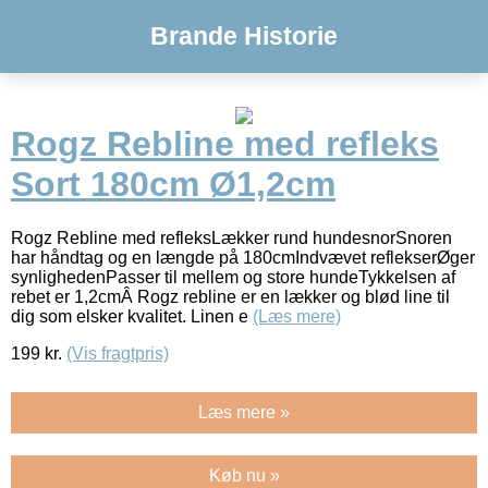
Brande Historie
Rogz Rebline med refleks
Sort 180cm Ø1,2cm
Rogz Rebline med refleksLækker rund hundesnorSnoren
har håndtag og en længde på 180cmIndvævet reflekserØger
synlighedenPasser til mellem og store hundeTykkelsen af
rebet er 1,2cmÂ Rogz rebline er en lækker og blød line til
dig som elsker kvalitet. Linen e
(Læs mere)
199
kr.
(Vis fragtpris)
Læs mere »
Køb nu »