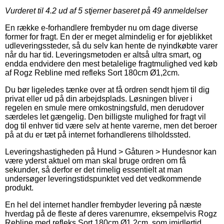
Vurderet til
4.2
ud af 5 stjerner baseret på
49
anmeldelser
En række e-forhandlere frembyder nu om dage diverse
former for fragt. En der er meget almindelig er for øjeblikket
udleveringssteder, så du selv kan hente de nyindkøbte varer
når du har tid. Leveringsmetoden er altså ultra smart, og
endda endvidere den mest betalelige fragtmulighed ved køb
af Rogz Rebline med refleks Sort 180cm Ø1,2cm.
Du bør ligeledes tænke over at få ordren sendt hjem til dig
privat eller ud på din arbejdsplads. Løsningen bliver i
regelen en smule mere omkostningsfuld, men derudover
særdeles let gængelig. Den billigste mulighed for fragt vil
dog til enhver tid være selv at hente varerne, men det beroer
på at du er tæt på internet forhandlerens tilholdssted.
Leveringshastigheden på Hund > Gåturen > Hundesnor kan
være yderst aktuel om man skal bruge ordren om få
sekunder, så derfor er det rimelig essentielt at man
undersøger leveringstidspunktet ved det vedkommende
produkt.
En hel del internet handler frembyder levering på næste
hverdag på de fleste af deres varenumre, eksempelvis Rogz
Rebline med refleks Sort 180cm Ø1,2cm, som imidlertid