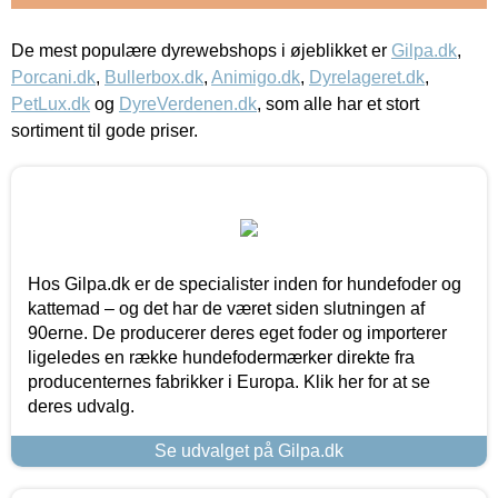
De mest populære dyrewebshops i øjeblikket er
Gilpa.dk
,
Porcani.dk
,
Bullerbox.dk
,
Animigo.dk
,
Dyrelageret.dk
,
PetLux.dk
og
DyreVerdenen.dk
, som alle har et stort
sortiment til gode priser.
Hos Gilpa.dk er de specialister inden for hundefoder og
kattemad – og det har de været siden slutningen af
90erne. De producerer deres eget foder og importerer
ligeledes en række hundefodermærker direkte fra
producenternes fabrikker i Europa. Klik her for at se
deres udvalg.
Se udvalget på Gilpa.dk