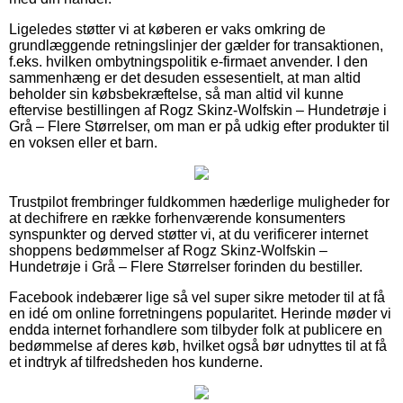
Ligeledes støtter vi at køberen er vaks omkring de
grundlæggende retningslinjer der gælder for transaktionen,
f.eks. hvilken ombytningspolitik e-firmaet anvender. I den
sammenhæng er det desuden essesentielt, at man altid
beholder sin købsbekræftelse, så man altid vil kunne
eftervise bestillingen af Rogz Skinz-Wolfskin – Hundetrøje i
Grå – Flere Størrelser, om man er på udkig efter produkter til
en voksen eller et barn.
Trustpilot frembringer fuldkommen hæderlige muligheder for
at dechifrere en række forhenværende konsumenters
synspunkter og derved støtter vi, at du verificerer internet
shoppens bedømmelser af Rogz Skinz-Wolfskin –
Hundetrøje i Grå – Flere Størrelser forinden du bestiller.
Facebook indebærer lige så vel super sikre metoder til at få
en idé om online forretningens popularitet. Herinde møder vi
endda internet forhandlere som tilbyder folk at publicere en
bedømmelse af deres køb, hvilket også bør udnyttes til at få
et indtryk af tilfredsheden hos kunderne.