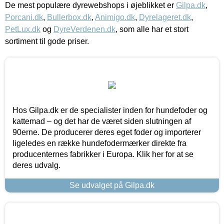
De mest populære dyrewebshops i øjeblikket er
Gilpa.dk
,
Porcani.dk
,
Bullerbox.dk
,
Animigo.dk
,
Dyrelageret.dk
,
PetLux.dk
og
DyreVerdenen.dk
, som alle har et stort
sortiment til gode priser.
Hos Gilpa.dk er de specialister inden for hundefoder og
kattemad – og det har de været siden slutningen af
90erne. De producerer deres eget foder og importerer
ligeledes en række hundefodermærker direkte fra
producenternes fabrikker i Europa. Klik her for at se
deres udvalg.
Se udvalget på Gilpa.dk