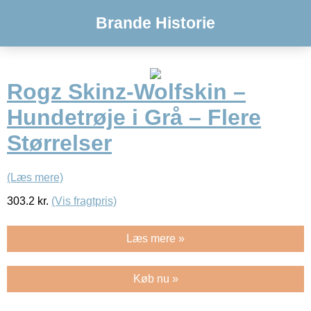
Brande Historie
Rogz Skinz-Wolfskin –
Hundetrøje i Grå – Flere
Størrelser
(Læs mere)
303.2
kr.
(Vis fragtpris)
Læs mere »
Køb nu »