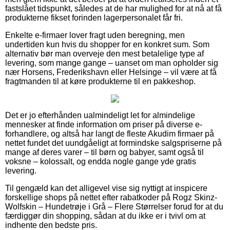
fastslået tidspunkt, således at de har mulighed for at nå at få
produkterne fikset forinden lagerpersonalet får fri.
Enkelte e-firmaer lover fragt uden beregning, men
undertiden kun hvis du shopper for en konkret sum. Som
alternativ bør man overveje den mest betalelige type af
levering, som mange gange – uanset om man opholder sig
nær Horsens, Frederikshavn eller Helsinge – vil være at få
fragtmanden til at køre produkterne til en pakkeshop.
Det er jo efterhånden ualmindeligt let for almindelige
mennesker at finde information om priser på diverse e-
forhandlere, og altså har langt de fleste Akudim firmaer på
nettet fundet det uundgåeligt at formindske salgspriserne på
mange af deres varer – til børn og babyer, samt også til
voksne – kolossalt, og endda nogle gange yde gratis
levering.
Til gengæld kan det alligevel vise sig nyttigt at inspicere
forskellige shops på nettet efter rabatkoder på Rogz Skinz-
Wolfskin – Hundetrøje i Grå – Flere Størrelser forud for at du
færdiggør din shopping, sådan at du ikke er i tvivl om at
indhente den bedste pris.