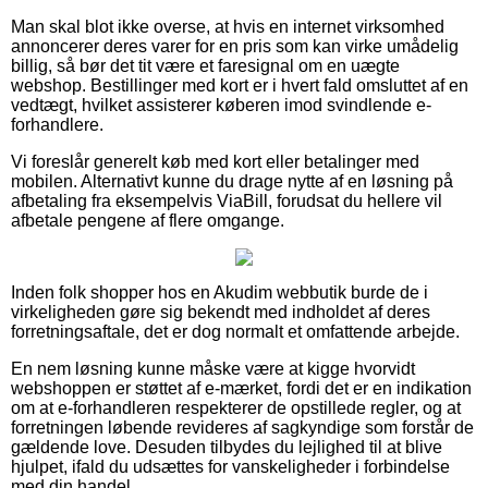
Man skal blot ikke overse, at hvis en internet virksomhed
annoncerer deres varer for en pris som kan virke umådelig
billig, så bør det tit være et faresignal om en uægte
webshop. Bestillinger med kort er i hvert fald omsluttet af en
vedtægt, hvilket assisterer køberen imod svindlende e-
forhandlere.
Vi foreslår generelt køb med kort eller betalinger med
mobilen. Alternativt kunne du drage nytte af en løsning på
afbetaling fra eksempelvis ViaBill, forudsat du hellere vil
afbetale pengene af flere omgange.
Inden folk shopper hos en Akudim webbutik burde de i
virkeligheden gøre sig bekendt med indholdet af deres
forretningsaftale, det er dog normalt et omfattende arbejde.
En nem løsning kunne måske være at kigge hvorvidt
webshoppen er støttet af e-mærket, fordi det er en indikation
om at e-forhandleren respekterer de opstillede regler, og at
forretningen løbende revideres af sagkyndige som forstår de
gældende love. Desuden tilbydes du lejlighed til at blive
hjulpet, ifald du udsættes for vanskeligheder i forbindelse
med din handel.