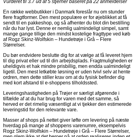
Vurderet til
3.7
ud af 5 stjerner baseret på
22
anmeldelser
En række webbutikker i Danmark foreslår nu om stunder
flere fragtformer. Den mest populære er for øjeblikket at få
sendt til en pakkeshop, og så afhenter du blot din bestilling
når du har lyst. Denne er nemlig ualmindeligt simpel, samt
mange gange tillige den mindst kostelige fragttype ved køb
af Rogz Skinz-Wolfskin – Hundetrøje i Grå – Flere
Størrelser.
Du bør endvidere beslutte dig for at vælge at få leveret hjem
til dig privat eller ud til din arbejdsplads. Fragtmuligheden er
uheldigvis et hak mindre prisbillig, men endda ualmindeligt
ligetil. Den mest letkøbte løsning er uden tvivl selv at hente
ordren, men dette stiller krav om at du fysisk befinder dig
med kort afstand til e-shoppens tilholdssted.
Leveringshastigheden på Trøjer er særligt afgørende i
tilfælde af at du har brug for varen med det samme, så
herved er det rimelig væsentligt at vi tjekker den estimerede
leveringstid for den relevante vare.
Masser af shops på nettet giver løfte om levering på næste
hverdag på mange af shoppens varenumre, eksempelvis
Rogz Skinz-Wolfskin – Hundetrøje i Grå – Flere Størrelser,
men glem ikke at det beroer på at orden realiseres inden et