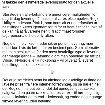
vi tjekker den estimerede leveringsdato for den aktuelle
vare.
Størstedelen af e-forhandlere annoncerer muligheden for
dag-til-dag levering på masser af varer, eksempelvis Rogz
Utility Hundesnor-Pink-L, som trods alt er underforstået at
bestillingen køres igennem forud for et fastslået tidspunkt, så
de kan nå at få varerne hen til fragtfirmaet forinden
lagerpersonalet holder fyraften.
Nogle online virksomheder sikrer portofri levering, men
oftest kun hvis du køber for en bestemt pris. Som alternativ
må man beslutte sig for den mest betalelige type af levering,
der mange gange – uafhængig om man opholder sig tæt på
Viborg, Nyborg eller Ringkøbing – vil blive at få leveret
bestillingen til en pakkeshop.
Det er jo særdeles nemt for almindelige dødelige at finde de
laveste priser fra flere internet forretninger, og så har en hel
del Rogz online outlets fundet det uundgåeligt at sænke
salgsværdien på en række af deres varer – til børn, og tillige
også til kvinder og mænd – kolossalt, og endda nogle gange
tilbyde levering uden betaling.