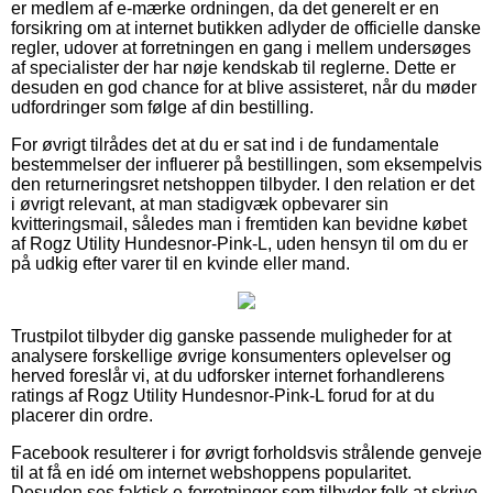
er medlem af e-mærke ordningen, da det generelt er en
forsikring om at internet butikken adlyder de officielle danske
regler, udover at forretningen en gang i mellem undersøges
af specialister der har nøje kendskab til reglerne. Dette er
desuden en god chance for at blive assisteret, når du møder
udfordringer som følge af din bestilling.
For øvrigt tilrådes det at du er sat ind i de fundamentale
bestemmelser der influerer på bestillingen, som eksempelvis
den returneringsret netshoppen tilbyder. I den relation er det
i øvrigt relevant, at man stadigvæk opbevarer sin
kvitteringsmail, således man i fremtiden kan bevidne købet
af Rogz Utility Hundesnor-Pink-L, uden hensyn til om du er
på udkig efter varer til en kvinde eller mand.
Trustpilot tilbyder dig ganske passende muligheder for at
analysere forskellige øvrige konsumenters oplevelser og
herved foreslår vi, at du udforsker internet forhandlerens
ratings af Rogz Utility Hundesnor-Pink-L forud for at du
placerer din ordre.
Facebook resulterer i for øvrigt forholdsvis strålende genveje
til at få en idé om internet webshoppens popularitet.
Desuden ses faktisk e-forretninger som tilbyder folk at skrive