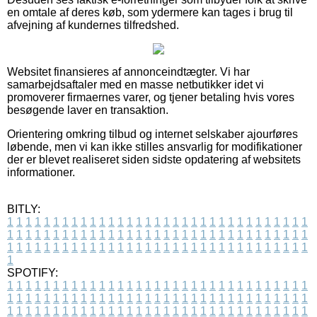
en omtale af deres køb, som ydermere kan tages i brug til
afvejning af kundernes tilfredshed.
Websitet finansieres af annonceindtægter. Vi har
samarbejdsaftaler med en masse netbutikker idet vi
promoverer firmaernes varer, og tjener betaling hvis vores
besøgende laver en transaktion.
Orientering omkring tilbud og internet selskaber ajourføres
løbende, men vi kan ikke stilles ansvarlig for modifikationer
der er blevet realiseret siden sidste opdatering af websitets
informationer.
BITLY:
1
1
1
1
1
1
1
1
1
1
1
1
1
1
1
1
1
1
1
1
1
1
1
1
1
1
1
1
1
1
1
1
1
1
1
1
1
1
1
1
1
1
1
1
1
1
1
1
1
1
1
1
1
1
1
1
1
1
1
1
1
1
1
1
1
1
1
1
1
1
1
1
1
1
1
1
1
1
1
1
1
1
1
1
1
1
1
1
1
1
1
1
1
1
1
1
1
1
1
1
SPOTIFY:
1
1
1
1
1
1
1
1
1
1
1
1
1
1
1
1
1
1
1
1
1
1
1
1
1
1
1
1
1
1
1
1
1
1
1
1
1
1
1
1
1
1
1
1
1
1
1
1
1
1
1
1
1
1
1
1
1
1
1
1
1
1
1
1
1
1
1
1
1
1
1
1
1
1
1
1
1
1
1
1
1
1
1
1
1
1
1
1
1
1
1
1
1
1
1
1
1
1
1