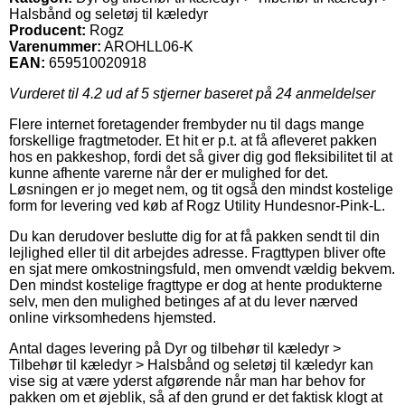
Halsbånd og seletøj til kæledyr
Producent:
Rogz
Varenummer:
AROHLL06-K
EAN:
659510020918
Vurderet til
4.2
ud af 5 stjerner baseret på
24
anmeldelser
Flere internet foretagender frembyder nu til dags mange
forskellige fragtmetoder. Et hit er p.t. at få afleveret pakken
hos en pakkeshop, fordi det så giver dig god fleksibilitet til at
kunne afhente varerne når der er mulighed for det.
Løsningen er jo meget nem, og tit også den mindst kostelige
form for levering ved køb af Rogz Utility Hundesnor-Pink-L.
Du kan derudover beslutte dig for at få pakken sendt til din
lejlighed eller til dit arbejdes adresse. Fragttypen bliver ofte
en sjat mere omkostningsfuld, men omvendt vældig bekvem.
Den mindst kostelige fragttype er dog at hente produkterne
selv, men den mulighed betinges af at du lever nærved
online virksomhedens hjemsted.
Antal dages levering på Dyr og tilbehør til kæledyr >
Tilbehør til kæledyr > Halsbånd og seletøj til kæledyr kan
vise sig at være yderst afgørende når man har behov for
pakken om et øjeblik, så af den grund er det faktisk klogt at