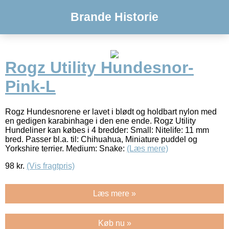
Brande Historie
Rogz Utility Hundesnor-
Pink-L
Rogz Hundesnorene er lavet i blødt og holdbart nylon med
en gedigen karabinhage i den ene ende. Rogz Utility
Hundeliner kan købes i 4 bredder: Small: Nitelife: 11 mm
bred. Passer bl.a. til: Chihuahua, Miniature puddel og
Yorkshire terrier. Medium: Snake:
(Læs mere)
98
kr.
(Vis fragtpris)
Læs mere »
Køb nu »