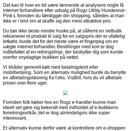
Det kan til hver en tid være lønnende at analysere nogle få
internet forhandlere efter udsalg på Rogz Utility Hundesnor-
Pink-L forinden du færdiggør din shopping, således at man
ikke er i tvivl om at skaffe sig den mest attraktive pris.
Du bør ikke desto mindre huske på, at såfremt en netbutik
reklamerer et produkt til salg for en salgspris der er ufattelig
letkøbt, burde det for det meste være et fingerpeg om en
uægte internet forhandler. Bestillinger med kort er dog
indbefattet af en retningslinje, der beskytter dig som kunde
overfor snydagtige butikker på nettet.
Vi tilråder generelt køb med betalingskort eller
mobilbetaling. Som en alternativ mulighed burde du benytte
en afbetalingsløsning fra f.eks. ViaBill, hvis du vil afbetale
prisen over flere uger.
Forinden folk køber hos en Rogz e-handler kunne man
ideelt set gøre sig bekendt med indholdet af e-butikkens
forretningsvilkår, det er dog almindeligvis ikke super
interessant.
Et alternativ kunne derfor være at kontrollere om e-shoppen