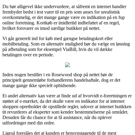
Du bør alligevel ikke undervurdere, at såfremt en internet handler
frembyder bedst i test varer til en pris som anses for urealistisk
overkommelig, er det mange gange være en indikation på en fup
online forretning. Kortkøb er imidlertid indbefattet af en regel,
hvilket forsvarer os imod uærlige butikker på nettet.
Vi går generelt ind for køb med gængse betalingskort eller
mobilbetaling. Som en alternativ mulighed bør du vælge en løsning
på afbetaling som for eksempel ViaBill, hvis du vil dække
betalingen over en periode.
Inden nogen bestiller i en Rosewood shop på nettet bør de
principielt gennemløbe forhandlerens handelsaftale, dog er det
mange gange ikke specielt ophidsende.
Et andet alternativ kan være at finde ud af hvorvidt e-forretningen er
støttet af e-mærket, da det skulle være en indikator for at internet
shoppen opretholder de opstillede regler, udover at internet butikken
tit revurderes af eksperter som kender bestemmelserne på området.
Desuden får du chance for at få assistance, når du oplever
udfordringer med din ordre.
Ligeså foreslåes det at kunden er hensynstagende til de mest