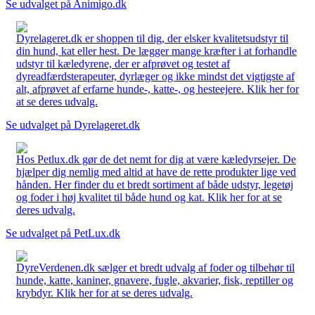
Se udvalget på Animigo.dk
Dyrelageret.dk er shoppen til dig, der elsker kvalitetsudstyr til
din hund, kat eller hest. De lægger mange kræfter i at forhandle
udstyr til kæledyrene, der er afprøvet og testet af
dyreadfærdsterapeuter, dyrlæger og ikke mindst det vigtigste af
alt, afprøvet af erfarne hunde-, katte-, og hesteejere. Klik her for
at se deres udvalg.
Se udvalget på Dyrelageret.dk
Hos Petlux.dk gør de det nemt for dig at være kæledyrsejer. De
hjælper dig nemlig med altid at have de rette produkter lige ved
hånden. Her finder du et bredt sortiment af både udstyr, legetøj
og foder i høj kvalitet til både hund og kat. Klik her for at se
deres udvalg.
Se udvalget på PetLux.dk
DyreVerdenen.dk sælger et bredt udvalg af foder og tilbehør til
hunde, katte, kaniner, gnavere, fugle, akvarier, fisk, reptiller og
krybdyr. Klik her for at se deres udvalg.