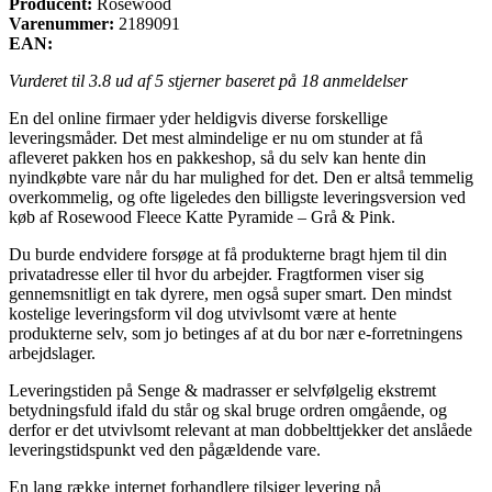
Producent:
Rosewood
Varenummer:
2189091
EAN:
Vurderet til
3.8
ud af 5 stjerner baseret på
18
anmeldelser
En del online firmaer yder heldigvis diverse forskellige
leveringsmåder. Det mest almindelige er nu om stunder at få
afleveret pakken hos en pakkeshop, så du selv kan hente din
nyindkøbte vare når du har mulighed for det. Den er altså temmelig
overkommelig, og ofte ligeledes den billigste leveringsversion ved
køb af Rosewood Fleece Katte Pyramide – Grå & Pink.
Du burde endvidere forsøge at få produkterne bragt hjem til din
privatadresse eller til hvor du arbejder. Fragtformen viser sig
gennemsnitligt en tak dyrere, men også super smart. Den mindst
kostelige leveringsform vil dog utvivlsomt være at hente
produkterne selv, som jo betinges af at du bor nær e-forretningens
arbejdslager.
Leveringstiden på Senge & madrasser er selvfølgelig ekstremt
betydningsfuld ifald du står og skal bruge ordren omgående, og
derfor er det utvivlsomt relevant at man dobbelttjekker det anslåede
leveringstidspunkt ved den pågældende vare.
En lang række internet forhandlere tilsiger levering på