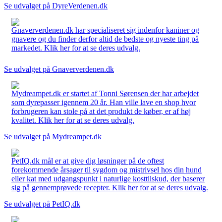
Se udvalget på DyreVerdenen.dk
Gnaververdenen.dk har specialiseret sig indenfor kaniner og
gnavere og du finder derfor altid de bedste og nyeste ting på
markedet. Klik her for at se deres udvalg.
Se udvalget på Gnaververdenen.dk
Mydreampet.dk er startet af Tonni Sørensen der har arbejdet
som dyrepasser igennem 20 år. Han ville lave en shop hvor
forbrugeren kan stole på at det produkt de køber, er af høj
kvalitet. Klik her for at se deres udvalg.
Se udvalget på Mydreampet.dk
PetIQ.dk mål er at give dig løsninger på de oftest
forekommende årsager til sygdom og mistrivsel hos din hund
eller kat med udgangspunkt i naturlige kosttilskud, der baserer
sig på gennemprøvede recepter. Klik her for at se deres udvalg.
Se udvalget på PetIQ.dk