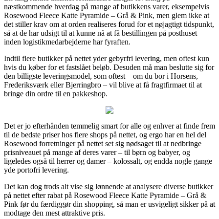
næstkommende hverdag på mange af butikkens varer, eksempelvis
Rosewood Fleece Katte Pyramide – Grå & Pink, men glem ikke at
det stiller krav om at orden realiseres forud for et nøjagtigt tidspunkt,
så at de har udsigt til at kunne nå at få bestillingen på posthuset
inden logistikmedarbejderne har fyraften.
Indtil flere butikker på nettet yder gebyrfri levering, men oftest kun
hvis du køber for et fastslået beløb. Desuden må man beslutte sig for
den billigste leveringsmodel, som oftest – om du bor i Horsens,
Frederiksværk eller Bjerringbro – vil blive at få fragtfirmaet til at
bringe din ordre til en pakkeshop.
Det er jo efterhånden temmelig smart for alle og enhver at finde frem
til de bedste priser hos flere shops på nettet, og ergo har en hel del
Rosewood forretninger på nettet set sig nødsaget til at nedbringe
prisniveauet på mange af deres varer – til børn og babyer, og
ligeledes også til herrer og damer – kolossalt, og endda nogle gange
yde portofri levering.
Det kan dog trods alt vise sig lønnende at analysere diverse butikker
på nettet efter rabat på Rosewood Fleece Katte Pyramide – Grå &
Pink før du færdiggør din shopping, så man er usvigeligt sikker på at
modtage den mest attraktive pris.