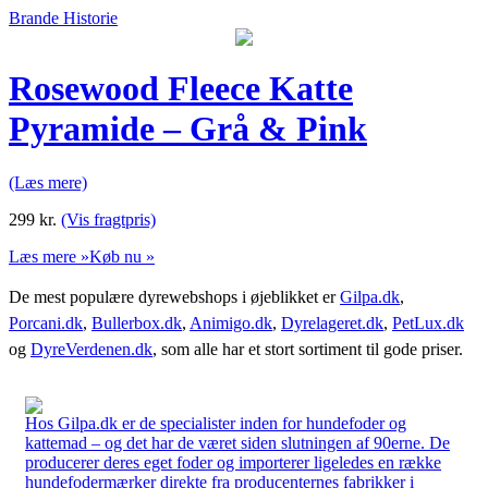
Brande Historie
Rosewood Fleece Katte
Pyramide – Grå & Pink
(Læs mere)
299
kr.
(Vis fragtpris)
Læs mere »
Køb nu »
De mest populære dyrewebshops i øjeblikket er
Gilpa.dk
,
Porcani.dk
,
Bullerbox.dk
,
Animigo.dk
,
Dyrelageret.dk
,
PetLux.dk
og
DyreVerdenen.dk
, som alle har et stort sortiment til gode priser.
Hos Gilpa.dk er de specialister inden for hundefoder og
kattemad – og det har de været siden slutningen af 90erne. De
producerer deres eget foder og importerer ligeledes en række
hundefodermærker direkte fra producenternes fabrikker i