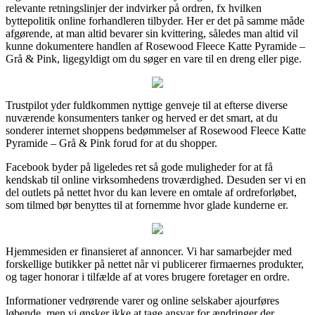
relevante retningslinjer der indvirker på ordren, fx hvilken
byttepolitik online forhandleren tilbyder. Her er det på samme måde
afgørende, at man altid bevarer sin kvittering, således man altid vil
kunne dokumentere handlen af Rosewood Fleece Katte Pyramide –
Grå & Pink, ligegyldigt om du søger en vare til en dreng eller pige.
Trustpilot yder fuldkommen nyttige genveje til at efterse diverse
nuværende konsumenters tanker og herved er det smart, at du
sonderer internet shoppens bedømmelser af Rosewood Fleece Katte
Pyramide – Grå & Pink forud for at du shopper.
Facebook byder på ligeledes ret så gode muligheder for at få
kendskab til online virksomhedens troværdighed. Desuden ser vi en
del outlets på nettet hvor du kan levere en omtale af ordreforløbet,
som tilmed bør benyttes til at fornemme hvor glade kunderne er.
Hjemmesiden er finansieret af annoncer. Vi har samarbejder med
forskellige butikker på nettet når vi publicerer firmaernes produkter,
og tager honorar i tilfælde af at vores brugere foretager en ordre.
Informationer vedrørende varer og online selskaber ajourføres
løbende, men vi ønsker ikke at tage ansvar for ændringer der