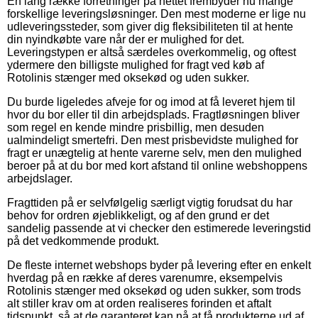
En lang række forretninger på nettet frembyder nu mange
forskellige leveringsløsninger. Den mest moderne er lige nu
udleveringssteder, som giver dig fleksibiliteten til at hente
din nyindkøbte vare når der er mulighed for det.
Leveringstypen er altså særdeles overkommelig, og oftest
ydermere den billigste mulighed for fragt ved køb af
Rotolinis stænger med oksekød og uden sukker.
Du burde ligeledes afveje for og imod at få leveret hjem til
hvor du bor eller til din arbejdsplads. Fragtløsningen bliver
som regel en kende mindre prisbillig, men desuden
ualmindeligt smertefri. Den mest prisbevidste mulighed for
fragt er unægtelig at hente varerne selv, men den mulighed
beroer på at du bor med kort afstand til online webshoppens
arbejdslager.
Fragttiden på er selvfølgelig særligt vigtig forudsat du har
behov for ordren øjeblikkeligt, og af den grund er det
sandelig passende at vi checker den estimerede leveringstid
på det vedkommende produkt.
De fleste internet webshops byder på levering efter en enkelt
hverdag på en række af deres varenumre, eksempelvis
Rotolinis stænger med oksekød og uden sukker, som trods
alt stiller krav om at orden realiseres forinden et aftalt
tidspunkt, så at de garanteret kan nå at få produkterne ud af