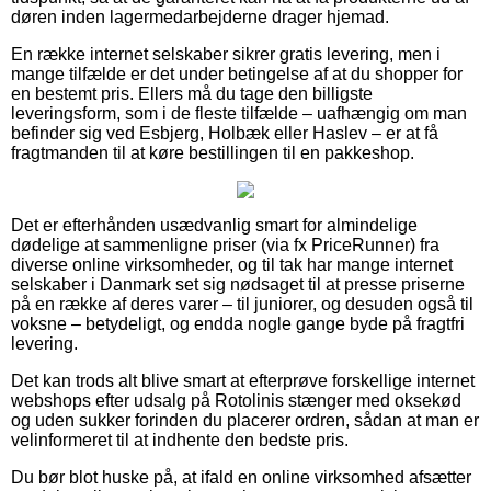
døren inden lagermedarbejderne drager hjemad.
En række internet selskaber sikrer gratis levering, men i
mange tilfælde er det under betingelse af at du shopper for
en bestemt pris. Ellers må du tage den billigste
leveringsform, som i de fleste tilfælde – uafhængig om man
befinder sig ved Esbjerg, Holbæk eller Haslev – er at få
fragtmanden til at køre bestillingen til en pakkeshop.
Det er efterhånden usædvanlig smart for almindelige
dødelige at sammenligne priser (via fx PriceRunner) fra
diverse online virksomheder, og til tak har mange internet
selskaber i Danmark set sig nødsaget til at presse priserne
på en række af deres varer – til juniorer, og desuden også til
voksne – betydeligt, og endda nogle gange byde på fragtfri
levering.
Det kan trods alt blive smart at efterprøve forskellige internet
webshops efter udsalg på Rotolinis stænger med oksekød
og uden sukker forinden du placerer ordren, sådan at man er
velinformeret til at indhente den bedste pris.
Du bør blot huske på, at ifald en online virksomhed afsætter