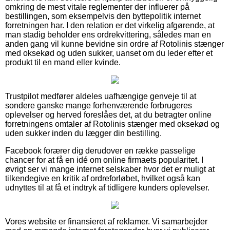
omkring de mest vitale reglementer der influerer på
bestillingen, som eksempelvis den byttepolitik internet
forretningen har. I den relation er det virkelig afgørende, at
man stadig beholder ens ordrekvittering, således man en
anden gang vil kunne bevidne sin ordre af Rotolinis stænger
med oksekød og uden sukker, uanset om du leder efter et
produkt til en mand eller kvinde.
Trustpilot medfører aldeles uafhængige genveje til at
sondere ganske mange forhenværende forbrugeres
oplevelser og herved foreslåes det, at du betragter online
forretningens omtaler af Rotolinis stænger med oksekød og
uden sukker inden du lægger din bestilling.
Facebook forærer dig derudover en række passelige
chancer for at få en idé om online firmaets popularitet. I
øvrigt ser vi mange internet selskaber hvor det er muligt at
tilkendegive en kritik af ordreforløbet, hvilket også kan
udnyttes til at få et indtryk af tidligere kunders oplevelser.
Vores website er finansieret af reklamer. Vi samarbejder