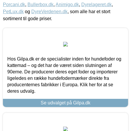
Porcani.dk
,
Bullerbox.dk
,
Animigo.dk
,
Dyrelageret.dk
,
PetLux.dk
og
DyreVerdenen.dk
, som alle har et stort
sortiment til gode priser.
Hos Gilpa.dk er de specialister inden for hundefoder og
kattemad – og det har de været siden slutningen af
90erne. De producerer deres eget foder og importerer
ligeledes en række hundefodermærker direkte fra
producenternes fabrikker i Europa. Klik her for at se
deres udvalg.
Se udvalget på Gilpa.dk