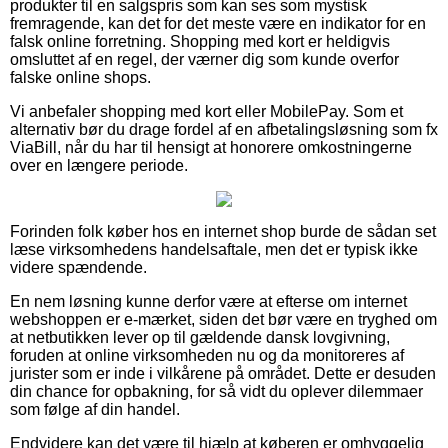
produkter til en salgspris som kan ses som mystisk
fremragende, kan det for det meste være en indikator for en
falsk online forretning. Shopping med kort er heldigvis
omsluttet af en regel, der værner dig som kunde overfor
falske online shops.
Vi anbefaler shopping med kort eller MobilePay. Som et
alternativ bør du drage fordel af en afbetalingsløsning som fx
ViaBill, når du har til hensigt at honorere omkostningerne
over en længere periode.
Forinden folk køber hos en internet shop burde de sådan set
læse virksomhedens handelsaftale, men det er typisk ikke
videre spændende.
En nem løsning kunne derfor være at efterse om internet
webshoppen er e-mærket, siden det bør være en tryghed om
at netbutikken lever op til gældende dansk lovgivning,
foruden at online virksomheden nu og da monitoreres af
jurister som er inde i vilkårene på området. Dette er desuden
din chance for opbakning, for så vidt du oplever dilemmaer
som følge af din handel.
Endvidere kan det være til hjælp at køberen er omhyggelig