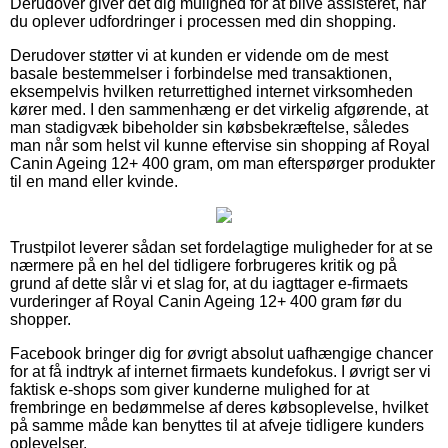
Derudover giver det dig mulighed for at blive assisteret, når
du oplever udfordringer i processen med din shopping.
Derudover støtter vi at kunden er vidende om de mest
basale bestemmelser i forbindelse med transaktionen,
eksempelvis hvilken returrettighed internet virksomheden
kører med. I den sammenhæng er det virkelig afgørende, at
man stadigvæk bibeholder sin købsbekræftelse, således
man når som helst vil kunne eftervise sin shopping af Royal
Canin Ageing 12+ 400 gram, om man efterspørger produkter
til en mand eller kvinde.
Trustpilot leverer sådan set fordelagtige muligheder for at se
nærmere på en hel del tidligere forbrugeres kritik og på
grund af dette slår vi et slag for, at du iagttager e-firmaets
vurderinger af Royal Canin Ageing 12+ 400 gram før du
shopper.
Facebook bringer dig for øvrigt absolut uafhængige chancer
for at få indtryk af internet firmaets kundefokus. I øvrigt ser vi
faktisk e-shops som giver kunderne mulighed for at
frembringe en bedømmelse af deres købsoplevelse, hvilket
på samme måde kan benyttes til at afveje tidligere kunders
oplevelser.