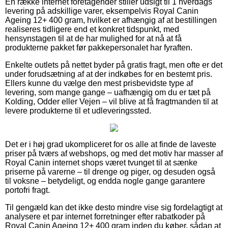
En række internet foretagender stiller udsigt til 1 hverdags
levering på adskillige varer, eksempelvis Royal Canin
Ageing 12+ 400 gram, hvilket er afhængig af at bestillingen
realiseres tidligere end et konkret tidspunkt, med
hensynstagen til at de har mulighed for at nå at få
produkterne pakket før pakkepersonalet har fyraften.
Enkelte outlets på nettet byder på gratis fragt, men ofte er det
under forudsætning af at der indkøbes for en bestemt pris.
Ellers kunne du vælge den mest prisbevidste type af
levering, som mange gange – uafhængig om du er tæt på
Kolding, Odder eller Vejen – vil blive at få fragtmanden til at
levere produkterne til et udleveringssted.
Det er i høj grad ukompliceret for os alle at finde de laveste
priser på tværs af webshops, og med det motiv har masser af
Royal Canin internet shops været tvunget til at sænke
priserne på varerne – til drenge og piger, og desuden også
til voksne – betydeligt, og endda nogle gange garantere
portofri fragt.
Til gengæld kan det ikke desto mindre vise sig fordelagtigt at
analysere et par internet forretninger efter rabatkoder på
Royal Canin Ageing 12+ 400 gram inden du køber, sådan at