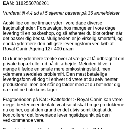
EAN:
3182550786201
Vurderet til
4.4
ud af 5 stjerner baseret på
36
anmeldelser
Adskillige online firmaer yder i vore dage diverse
fragtmuligheder. Førstevalget hos mange er i vore dage
levering til en pakkeshop, og så afhenter du blot ordren når
det passer dig bedst. Muligheden er jo virkelig smertefri, og
endda ydermere den billigste leveringsform ved køb af
Royal Canin Ageing 12+ 400 gram.
Du kunne ydermere tænke over at vælge at få udbragt til din
private bopæl eller ud på dit arbejde. Metoden bliver i
mange tilfælde en smule mere omkostningsfuld, men
ydermere særdeles problemfri. Den mest betalelige
leveringsform vil dog til enhver tid være at du selv henter
produkterne, men det står og falder med at du befinder dig
nær online butikkens lager.
Fragtperioden på Kat > Kattefoder > Royal Canin kan være
meget bestemmende ifald vi absolut skal bruge produkterne
nu og her, og af den grund er det utvivlsomt klogt at du
kontrollerer det forventede leveringstidspunkt på den
vedkommende vare.