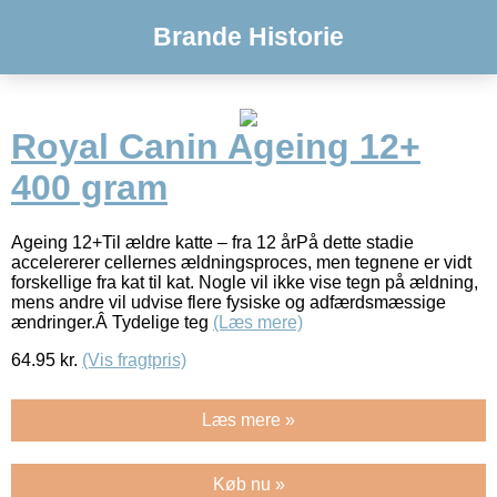
Brande Historie
Royal Canin Ageing 12+
400 gram
Ageing 12+Til ældre katte – fra 12 årPå dette stadie
accelererer cellernes ældningsproces, men tegnene er vidt
forskellige fra kat til kat. Nogle vil ikke vise tegn på ældning,
mens andre vil udvise flere fysiske og adfærdsmæssige
ændringer.Â Tydelige teg
(Læs mere)
64.95
kr.
(Vis fragtpris)
Læs mere »
Køb nu »