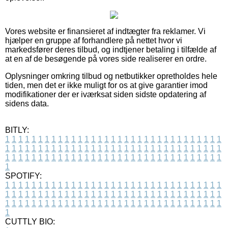
Vores website er finansieret af indtægter fra reklamer. Vi
hjælper en gruppe af forhandlere på nettet hvor vi
markedsfører deres tilbud, og indtjener betaling i tilfælde af
at en af de besøgende på vores side realiserer en ordre.
Oplysninger omkring tilbud og netbutikker opretholdes hele
tiden, men det er ikke muligt for os at give garantier imod
modifikationer der er iværksat siden sidste opdatering af
sidens data.
BITLY:
1
1
1
1
1
1
1
1
1
1
1
1
1
1
1
1
1
1
1
1
1
1
1
1
1
1
1
1
1
1
1
1
1
1
1
1
1
1
1
1
1
1
1
1
1
1
1
1
1
1
1
1
1
1
1
1
1
1
1
1
1
1
1
1
1
1
1
1
1
1
1
1
1
1
1
1
1
1
1
1
1
1
1
1
1
1
1
1
1
1
1
1
1
1
1
1
1
1
1
1
SPOTIFY:
1
1
1
1
1
1
1
1
1
1
1
1
1
1
1
1
1
1
1
1
1
1
1
1
1
1
1
1
1
1
1
1
1
1
1
1
1
1
1
1
1
1
1
1
1
1
1
1
1
1
1
1
1
1
1
1
1
1
1
1
1
1
1
1
1
1
1
1
1
1
1
1
1
1
1
1
1
1
1
1
1
1
1
1
1
1
1
1
1
1
1
1
1
1
1
1
1
1
1
1
CUTTLY BIO: