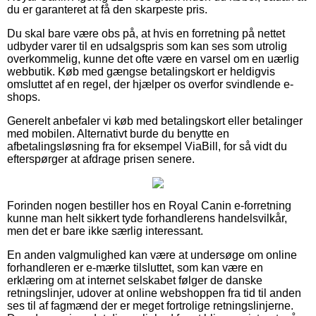
du er garanteret at få den skarpeste pris.
Du skal bare være obs på, at hvis en forretning på nettet
udbyder varer til en udsalgspris som kan ses som utrolig
overkommelig, kunne det ofte være en varsel om en uærlig
webbutik. Køb med gængse betalingskort er heldigvis
omsluttet af en regel, der hjælper os overfor svindlende e-
shops.
Generelt anbefaler vi køb med betalingskort eller betalinger
med mobilen. Alternativt burde du benytte en
afbetalingsløsning fra for eksempel ViaBill, for så vidt du
efterspørger at afdrage prisen senere.
Forinden nogen bestiller hos en Royal Canin e-forretning
kunne man helt sikkert tyde forhandlerens handelsvilkår,
men det er bare ikke særlig interessant.
En anden valgmulighed kan være at undersøge om online
forhandleren er e-mærke tilsluttet, som kan være en
erklæring om at internet selskabet følger de danske
retningslinjer, udover at online webshoppen fra tid til anden
ses til af fagmænd der er meget fortrolige retningslinjerne.