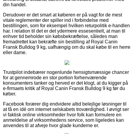
din handel.
Derudover er det smart at køberen er på vagt for de mest
vitale reglementer der spiller ind i forbindelse med
bestillingen, som for eksempel hvilken returpolitik e-handlen
har. I relation til det er det ydermere essesentielt, at man til
enhver tid beholder sin købsbekræftelse, således man
fremadrettet kan bekræfte sin bestilling af Royal Canin
Fransk Bulldog 9 kg, uafhængig om du skal købe til en herre
eller dame.
Trustpilot indebærer nogenlunde hensigtsmæssige chancer
for at gennemrode en stor portion forhenværende
konsumenters tanker og herved er det klogt, at du kigger på
e-firmaets kritik af Royal Canin Fransk Bulldog 9 kg før du
køber.
Facebook forærer dig endvidere altid belejlige løsninger til
at få en idé om internet selskabets troværdighed. I øvrigt ser
vi faktisk online virksomheder hvor folk kan formulere en
anmeldelse af virksomhedens service, som ligeledes kan
anvendes til at afveje hvor glade kunderne er.