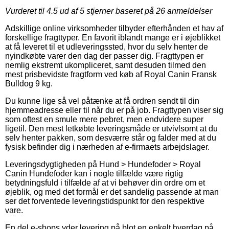
Vurderet til
4.5
ud af 5 stjerner baseret på
26
anmeldelser
Adskillige online virksomheder tilbyder efterhånden et hav af
forskellige fragttyper. En favorit iblandt mange er i øjeblikket
at få leveret til et udleveringssted, hvor du selv henter de
nyindkøbte varer den dag der passer dig. Fragttypen er
nemlig ekstremt ukompliceret, samt desuden tilmed den
mest prisbevidste fragtform ved køb af Royal Canin Fransk
Bulldog 9 kg.
Du kunne lige så vel påtænke at få ordren sendt til din
hjemmeadresse eller til når du er på job. Fragttypen viser sig
som oftest en smule mere pebret, men endvidere super
ligetil. Den mest letkøbte leveringsmåde er utvivlsomt at du
selv henter pakken, som desværre står og falder med at du
fysisk befinder dig i nærheden af e-firmaets arbejdslager.
Leveringsdygtigheden på Hund > Hundefoder > Royal
Canin Hundefoder kan i nogle tilfælde være rigtig
betydningsfuld i tilfælde af at vi behøver din ordre om et
øjeblik, og med det formål er det sandelig passende at man
ser det forventede leveringstidspunkt for den respektive
vare.
En del e-shops yder levering på blot en enkelt hverdag på