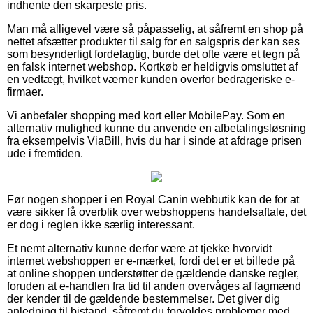
indhente den skarpeste pris.
Man må alligevel være så påpasselig, at såfremt en shop på
nettet afsætter produkter til salg for en salgspris der kan ses
som besynderligt fordelagtig, burde det ofte være et tegn på
en falsk internet webshop. Kortkøb er heldigvis omsluttet af
en vedtægt, hvilket værner kunden overfor bedrageriske e-
firmaer.
Vi anbefaler shopping med kort eller MobilePay. Som en
alternativ mulighed kunne du anvende en afbetalingsløsning
fra eksempelvis ViaBill, hvis du har i sinde at afdrage prisen
ude i fremtiden.
Før nogen shopper i en Royal Canin webbutik kan de for at
være sikker få overblik over webshoppens handelsaftale, det
er dog i reglen ikke særlig interessant.
Et nemt alternativ kunne derfor være at tjekke hvorvidt
internet webshoppen er e-mærket, fordi det er et billede på
at online shoppen understøtter de gældende danske regler,
foruden at e-handlen fra tid til anden overvåges af fagmænd
der kender til de gældende bestemmelser. Det giver dig
anledning til bistand, såfremt du forvoldes problemer med