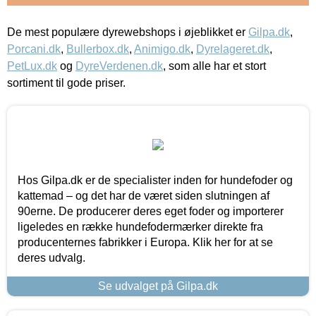
De mest populære dyrewebshops i øjeblikket er
Gilpa.dk
,
Porcani.dk
,
Bullerbox.dk
,
Animigo.dk
,
Dyrelageret.dk
,
PetLux.dk
og
DyreVerdenen.dk
, som alle har et stort
sortiment til gode priser.
Hos Gilpa.dk er de specialister inden for hundefoder og
kattemad – og det har de været siden slutningen af
90erne. De producerer deres eget foder og importerer
ligeledes en række hundefodermærker direkte fra
producenternes fabrikker i Europa. Klik her for at se
deres udvalg.
Se udvalget på Gilpa.dk