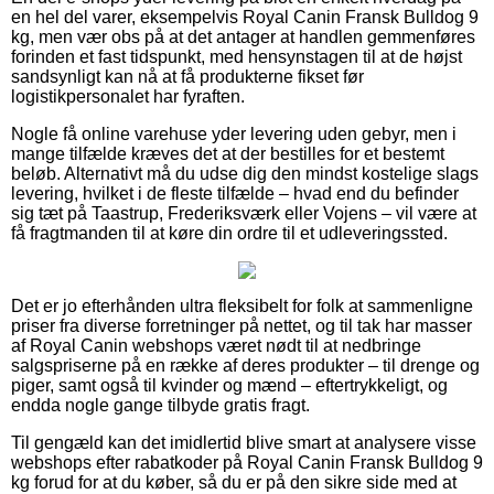
en hel del varer, eksempelvis Royal Canin Fransk Bulldog 9
kg, men vær obs på at det antager at handlen gemmenføres
forinden et fast tidspunkt, med hensynstagen til at de højst
sandsynligt kan nå at få produkterne fikset før
logistikpersonalet har fyraften.
Nogle få online varehuse yder levering uden gebyr, men i
mange tilfælde kræves det at der bestilles for et bestemt
beløb. Alternativt må du udse dig den mindst kostelige slags
levering, hvilket i de fleste tilfælde – hvad end du befinder
sig tæt på Taastrup, Frederiksværk eller Vojens – vil være at
få fragtmanden til at køre din ordre til et udleveringssted.
Det er jo efterhånden ultra fleksibelt for folk at sammenligne
priser fra diverse forretninger på nettet, og til tak har masser
af Royal Canin webshops været nødt til at nedbringe
salgspriserne på en række af deres produkter – til drenge og
piger, samt også til kvinder og mænd – eftertrykkeligt, og
endda nogle gange tilbyde gratis fragt.
Til gengæld kan det imidlertid blive smart at analysere visse
webshops efter rabatkoder på Royal Canin Fransk Bulldog 9
kg forud for at du køber, så du er på den sikre side med at