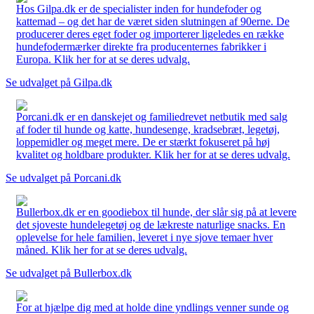
Hos Gilpa.dk er de specialister inden for hundefoder og
kattemad – og det har de været siden slutningen af 90erne. De
producerer deres eget foder og importerer ligeledes en række
hundefodermærker direkte fra producenternes fabrikker i
Europa. Klik her for at se deres udvalg.
Se udvalget på Gilpa.dk
Porcani.dk er en danskejet og familiedrevet netbutik med salg
af foder til hunde og katte, hundesenge, kradsebræt, legetøj,
loppemidler og meget mere. De er stærkt fokuseret på høj
kvalitet og holdbare produkter. Klik her for at se deres udvalg.
Se udvalget på Porcani.dk
Bullerbox.dk er en goodiebox til hunde, der slår sig på at levere
det sjoveste hundelegetøj og de lækreste naturlige snacks. En
oplevelse for hele familien, leveret i nye sjove temaer hver
måned. Klik her for at se deres udvalg.
Se udvalget på Bullerbox.dk
For at hjælpe dig med at holde dine yndlings venner sunde og