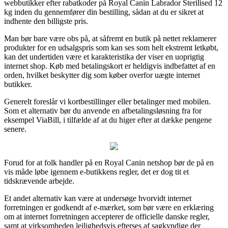
webbutikker efter rabatkoder på Royal Canin Labrador Sterilised 12
kg inden du gennemfører din bestilling, sådan at du er sikret at
indhente den billigste pris.
Man bør bare være obs på, at såfremt en butik på nettet reklamerer
produkter for en udsalgspris som kan ses som helt ekstremt letkøbt,
kan det undertiden være et karakteristika der viser en uoprigtig
internet shop. Køb med betalingskort er heldigvis indbefattet af en
orden, hvilket beskytter dig som køber overfor uægte internet
butikker.
Generelt foreslår vi kortbestillinger eller betalinger med mobilen.
Som et alternativ bør du anvende en afbetalingsløsning fra for
eksempel ViaBill, i tilfælde af at du higer efter at dække pengene
senere.
Forud for at folk handler på en Royal Canin netshop bør de på en
vis måde løbe igennem e-butikkens regler, det er dog tit et
tidskrævende arbejde.
Et andet alternativ kan være at undersøge hvorvidt internet
forretningen er godkendt af e-mærket, som bør være en erklæring
om at internet forretningen accepterer de officielle danske regler,
samt at virksomheden lejlighedsvis efterses af sagkyndige der