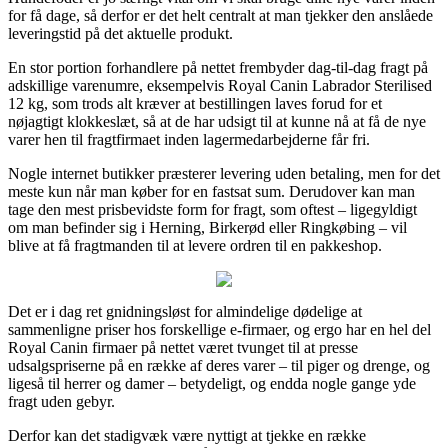
for få dage, så derfor er det helt centralt at man tjekker den anslåede
leveringstid på det aktuelle produkt.
En stor portion forhandlere på nettet frembyder dag-til-dag fragt på
adskillige varenumre, eksempelvis Royal Canin Labrador Sterilised
12 kg, som trods alt kræver at bestillingen laves forud for et
nøjagtigt klokkeslæt, så at de har udsigt til at kunne nå at få de nye
varer hen til fragtfirmaet inden lagermedarbejderne får fri.
Nogle internet butikker præsterer levering uden betaling, men for det
meste kun når man køber for en fastsat sum. Derudover kan man
tage den mest prisbevidste form for fragt, som oftest – ligegyldigt
om man befinder sig i Herning, Birkerød eller Ringkøbing – vil
blive at få fragtmanden til at levere ordren til en pakkeshop.
Det er i dag ret gnidningsløst for almindelige dødelige at
sammenligne priser hos forskellige e-firmaer, og ergo har en hel del
Royal Canin firmaer på nettet været tvunget til at presse
udsalgspriserne på en række af deres varer – til piger og drenge, og
ligeså til herrer og damer – betydeligt, og endda nogle gange yde
fragt uden gebyr.
Derfor kan det stadigvæk være nyttigt at tjekke en række