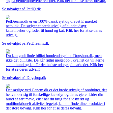
sig på gennemprøvede recepter. Klik her for at se deres udvalg.
Se udvalget på PetIQ.dk
PetDreams.dk er en 100% dansk ejet og drevet E-mærket
netbutik. De sælger et bredt udvalg af hundeudstyr,
kattetilbehør og foder til hund og kat. Klik her for at se deres
udvalg.
Se udvalget på PetDreams.dk
Du kan godt finde billigt hundeudstyr hos Dogshop.dk, men
ikke det billigste. De går rigtig meget op i kvalitet og vil gerne
at din hund og kat får det bedste udstyr på markedet. Klik her
for at se deres udvalg.
Se udvalget på Dogshop.dk
Det særlige ved Canem.dk er det brede udvalg af produkter, der
henvender sig til forskellige kæledyr og deres ejere. Lider din
hund af sart mave, eller har du brug for slidstærkt og
multifunktionelt aktivitetslegetøj, kan du finde dine produkter i
det store udvalg. Klik her for at se deres udvalg.