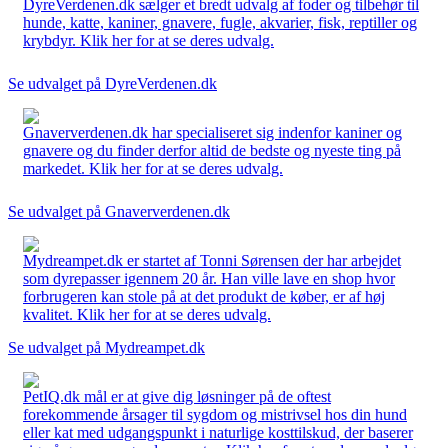
DyreVerdenen.dk sælger et bredt udvalg af foder og tilbehør til
hunde, katte, kaniner, gnavere, fugle, akvarier, fisk, reptiller og
krybdyr. Klik her for at se deres udvalg.
Se udvalget på DyreVerdenen.dk
Gnaververdenen.dk har specialiseret sig indenfor kaniner og
gnavere og du finder derfor altid de bedste og nyeste ting på
markedet. Klik her for at se deres udvalg.
Se udvalget på Gnaververdenen.dk
Mydreampet.dk er startet af Tonni Sørensen der har arbejdet
som dyrepasser igennem 20 år. Han ville lave en shop hvor
forbrugeren kan stole på at det produkt de køber, er af høj
kvalitet. Klik her for at se deres udvalg.
Se udvalget på Mydreampet.dk
PetIQ.dk mål er at give dig løsninger på de oftest
forekommende årsager til sygdom og mistrivsel hos din hund
eller kat med udgangspunkt i naturlige kosttilskud, der baserer