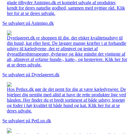
glade tilbyder Animigo.dk et komplet udvalg af produkter,
kendt for deres naturlig godhed, sammen med nyttige råd. Klik
her for at se deres udvalg.
Se udvalget på Animigo.dk
Dyrelageret.dk er shoppen til dig, der elsker kvalitetsudstyr til
din hund, kat eller hest. De lægger mange kræfter i at forhandle
udstyr til kæledyrene, der er afprøvet og testet af
dyreadfærdsterapeuter, dyrlæger og ikke mindst det vigtigste af
alt, afprøvet af erfarne hunde-, katte-, og hesteejere. Klik her for
at se deres udvalg.
Se udvalget på Dyrelageret.dk
Hos Petlux.dk gør de det nemt for dig at være kæledyrsejer. De
hjælper dig nemlig med altid at have de rette produkter lige ved
hånden. Her finder du et bredt sortiment af både udstyr, legetøj
og foder i høj kvalitet til både hund og kat. Klik her for at se
deres udvalg.
Se udvalget på PetLux.dk