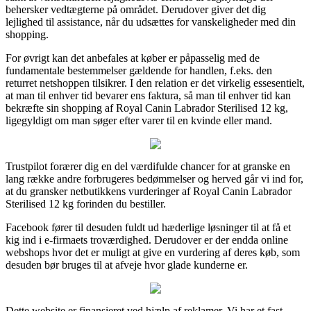
behersker vedtægterne på området. Derudover giver det dig
lejlighed til assistance, når du udsættes for vanskeligheder med din
shopping.
For øvrigt kan det anbefales at køber er påpasselig med de
fundamentale bestemmelser gældende for handlen, f.eks. den
returret netshoppen tilsikrer. I den relation er det virkelig essesentielt,
at man til enhver tid bevarer ens faktura, så man til enhver tid kan
bekræfte sin shopping af Royal Canin Labrador Sterilised 12 kg,
ligegyldigt om man søger efter varer til en kvinde eller mand.
Trustpilot forærer dig en del værdifulde chancer for at granske en
lang række andre forbrugeres bedømmelser og herved går vi ind for,
at du gransker netbutikkens vurderinger af Royal Canin Labrador
Sterilised 12 kg forinden du bestiller.
Facebook fører til desuden fuldt ud hæderlige løsninger til at få et
kig ind i e-firmaets troværdighed. Derudover er der endda online
webshops hvor det er muligt at give en vurdering af deres køb, som
desuden bør bruges til at afveje hvor glade kunderne er.
Dette website er finansieret ved hjælp af reklamer. Vi har et fast