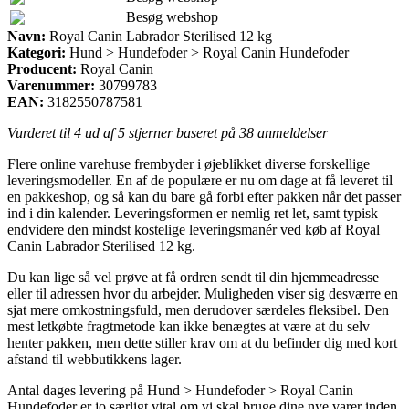
Besøg webshop
Navn:
Royal Canin Labrador Sterilised 12 kg
Kategori:
Hund > Hundefoder > Royal Canin Hundefoder
Producent:
Royal Canin
Varenummer:
30799783
EAN:
3182550787581
Vurderet til
4
ud af 5 stjerner baseret på
38
anmeldelser
Flere online varehuse frembyder i øjeblikket diverse forskellige
leveringsmodeller. En af de populære er nu om dage at få leveret til
en pakkeshop, og så kan du bare gå forbi efter pakken når det passer
ind i din kalender. Leveringsformen er nemlig ret let, samt typisk
endvidere den mindst kostelige leveringsmanér ved køb af Royal
Canin Labrador Sterilised 12 kg.
Du kan lige så vel prøve at få ordren sendt til din hjemmeadresse
eller til adressen hvor du arbejder. Muligheden viser sig desværre en
sjat mere omkostningsfuld, men derudover særdeles fleksibel. Den
mest letkøbte fragtmetode kan ikke benægtes at være at du selv
henter pakken, men dette stiller krav om at du befinder dig med kort
afstand til webbutikkens lager.
Antal dages levering på Hund > Hundefoder > Royal Canin
Hundefoder er jo særligt vital om vi skal bruge dine nye varer inden