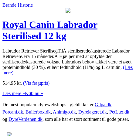
Brande Historie
Royal Canin Labrador
Sterilised 12 kg
Labrador Retriever SterilisedTilÂ steriliserede/kastrerede Labrador
Retrievere.Fra 15 måneder.Â Hjælper med at opfylde den
steriliserede/kastrerede voksne Labradors behov takket være et øget
proteinindhold (30 %), et lavt fedtindhold (11%) og L-carnitin,
(Læs
mere)
514.95
kr.
(Vis fragtpris)
Læs mere »
Køb nu »
De mest populære dyrewebshops i øjeblikket er
Gilpa.dk
,
Porcani.dk
,
Bullerbox.dk
,
Animigo.dk
,
Dyrelageret.dk
,
PetLux.dk
og
DyreVerdenen.dk
, som alle har et stort sortiment til gode priser.