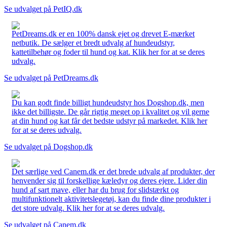
Se udvalget på PetIQ.dk
PetDreams.dk er en 100% dansk ejet og drevet E-mærket
netbutik. De sælger et bredt udvalg af hundeudstyr,
kattetilbehør og foder til hund og kat. Klik her for at se deres
udvalg.
Se udvalget på PetDreams.dk
Du kan godt finde billigt hundeudstyr hos Dogshop.dk, men
ikke det billigste. De går rigtig meget op i kvalitet og vil gerne
at din hund og kat får det bedste udstyr på markedet. Klik her
for at se deres udvalg.
Se udvalget på Dogshop.dk
Det særlige ved Canem.dk er det brede udvalg af produkter, der
henvender sig til forskellige kæledyr og deres ejere. Lider din
hund af sart mave, eller har du brug for slidstærkt og
multifunktionelt aktivitetslegetøj, kan du finde dine produkter i
det store udvalg. Klik her for at se deres udvalg.
Se udvalget på Canem.dk