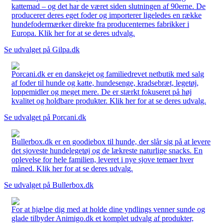
kattemad – og det har de været siden slutningen af 90erne. De
producerer deres eget foder og importerer ligeledes en række
hundefodermærker direkte fra producenternes fabrikker i
Europa. Klik her for at se deres udvalg.
Se udvalget på Gilpa.dk
Porcani.dk er en danskejet og familiedrevet netbutik med salg
af foder til hunde og katte, hundesenge, kradsebræt, legetøj,
loppemidler og meget mere. De er stærkt fokuseret på høj
kvalitet og holdbare produkter. Klik her for at se deres udvalg.
Se udvalget på Porcani.dk
Bullerbox.dk er en goodiebox til hunde, der slår sig på at levere
det sjoveste hundelegetøj og de lækreste naturlige snacks. En
oplevelse for hele familien, leveret i nye sjove temaer hver
måned. Klik her for at se deres udvalg.
Se udvalget på Bullerbox.dk
For at hjælpe dig med at holde dine yndlings venner sunde og
glade tilbyder Animigo.dk et komplet udvalg af produkter,