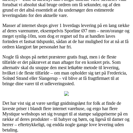
forudsat vi absolut skal bruge ordren om få sekunder, og af den
grund er det altså essentielt at du undersøger den estimerede
leveringsdato for den aktuelle vare.
Masser af internet shops giver 1 hverdags levering på en lang række
af deres varenumre, eksempelvis Sporline Ø7 mm – neon/orange og
meget synlig-10m, som dog er regnet ud fra at handlen laves
forinden et fastsat tidspunkt, sådan at de har mulighed for at nå at få
ordren klargjort før personalet har fri.
Nogle få shops på nettet præsterer gratis fragt, men i de fleste
tilfælde er det påkrævet at man aftager for en konkret pris. Som
alternativ skal du snuppe den mest letkøbte metode til levering,
hvilket i de fleste tilfælde – om man opholder sig tæt på Fredericia,
Solrød Strand eller Slangerup – vil blive at få fragtfirmaet til at
bringe dine varer til et udleveringssted.
Det har vist sig at være særligt gnidningsløst for folk at finde de
laveste priser i blandt flere internet varehuse, og ergo har flere
Mystique webshops set sig tvunget til at stampe salgspriserne på en
række af deres produkter – til babyer og børn, og ligeså til damer og
herrer – eftertrykkeligt, og endda nogle gange love levering uden
betaling.