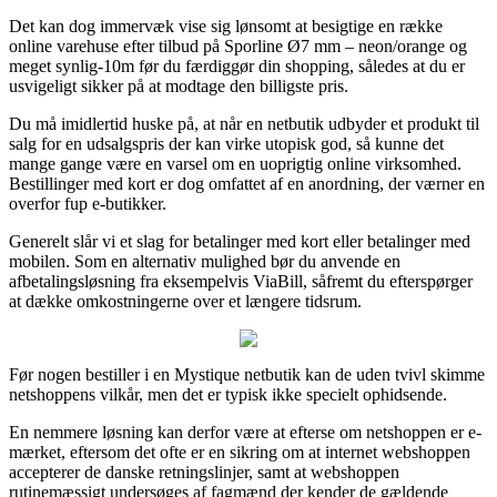
Det kan dog immervæk vise sig lønsomt at besigtige en række
online varehuse efter tilbud på Sporline Ø7 mm – neon/orange og
meget synlig-10m før du færdiggør din shopping, således at du er
usvigeligt sikker på at modtage den billigste pris.
Du må imidlertid huske på, at når en netbutik udbyder et produkt til
salg for en udsalgspris der kan virke utopisk god, så kunne det
mange gange være en varsel om en uoprigtig online virksomhed.
Bestillinger med kort er dog omfattet af en anordning, der værner en
overfor fup e-butikker.
Generelt slår vi et slag for betalinger med kort eller betalinger med
mobilen. Som en alternativ mulighed bør du anvende en
afbetalingsløsning fra eksempelvis ViaBill, såfremt du efterspørger
at dække omkostningerne over et længere tidsrum.
Før nogen bestiller i en Mystique netbutik kan de uden tvivl skimme
netshoppens vilkår, men det er typisk ikke specielt ophidsende.
En nemmere løsning kan derfor være at efterse om netshoppen er e-
mærket, eftersom det ofte er en sikring om at internet webshoppen
accepterer de danske retningslinjer, samt at webshoppen
rutinemæssigt undersøges af fagmænd der kender de gældende