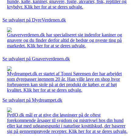
hunde, katte, kaniner, gnavere, fugle, akvarier, fisk, reptiller og
krybdyr. Klik her for at se deres udvalg.
Se udvalget på DyreVerdenen.dk
Gnaververdenen.dk har specialiseret sig indenfor kaniner og
gnavere og du finder derfor altid de bedste og nyeste ting på
markedet. Klik her for at se deres udvalg.
Se udvalget på Gnaververdenen.dk
Mydreampet.dk er startet af Tonni Sørensen der har arbejdet
som dyrepasser igennem 20 år. Han ville lave en shop hvor
forbrugeren kan stole på at det produkt de køber, er af høj
kvalitet. Klik her for at se deres udvalg.
Se udvalget på Mydreampet.dk
PetIQ.dk mål er at give dig løsninger på de oftest
forekommende årsager til sygdom og mistrivsel hos din hund
eller kat med udgangspunkt i naturlige kosttilskud, der baserer
sig på gennemprøvede recepter. Klik her for at se deres udvalg.