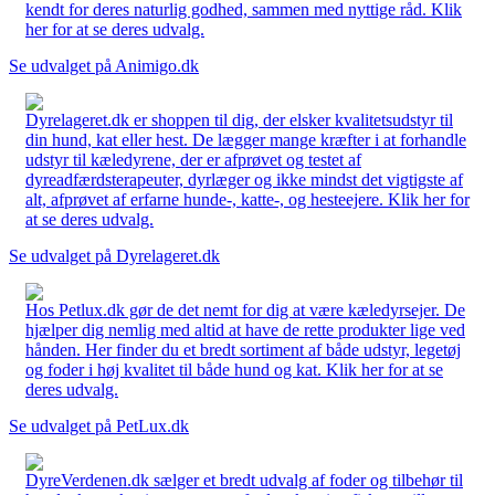
kendt for deres naturlig godhed, sammen med nyttige råd. Klik
her for at se deres udvalg.
Se udvalget på Animigo.dk
Dyrelageret.dk er shoppen til dig, der elsker kvalitetsudstyr til
din hund, kat eller hest. De lægger mange kræfter i at forhandle
udstyr til kæledyrene, der er afprøvet og testet af
dyreadfærdsterapeuter, dyrlæger og ikke mindst det vigtigste af
alt, afprøvet af erfarne hunde-, katte-, og hesteejere. Klik her for
at se deres udvalg.
Se udvalget på Dyrelageret.dk
Hos Petlux.dk gør de det nemt for dig at være kæledyrsejer. De
hjælper dig nemlig med altid at have de rette produkter lige ved
hånden. Her finder du et bredt sortiment af både udstyr, legetøj
og foder i høj kvalitet til både hund og kat. Klik her for at se
deres udvalg.
Se udvalget på PetLux.dk
DyreVerdenen.dk sælger et bredt udvalg af foder og tilbehør til