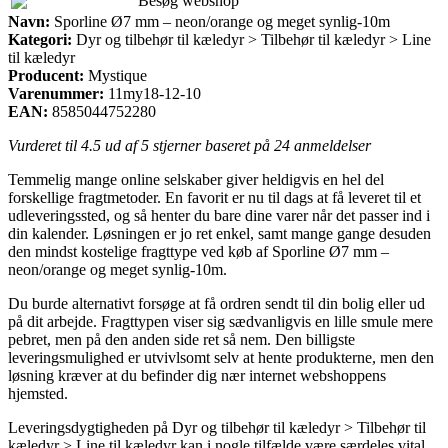
Besøg webshop
Navn:
Sporline Ø7 mm – neon/orange og meget synlig-10m
Kategori:
Dyr og tilbehør til kæledyr > Tilbehør til kæledyr > Line
til kæledyr
Producent:
Mystique
Varenummer:
11my18-12-10
EAN:
8585044752280
Vurderet til
4.5
ud af 5 stjerner baseret på
24
anmeldelser
Temmelig mange online selskaber giver heldigvis en hel del
forskellige fragtmetoder. En favorit er nu til dags at få leveret til et
udleveringssted, og så henter du bare dine varer når det passer ind i
din kalender. Løsningen er jo ret enkel, samt mange gange desuden
den mindst kostelige fragttype ved køb af Sporline Ø7 mm –
neon/orange og meget synlig-10m.
Du burde alternativt forsøge at få ordren sendt til din bolig eller ud
på dit arbejde. Fragttypen viser sig sædvanligvis en lille smule mere
pebret, men på den anden side ret så nem. Den billigste
leveringsmulighed er utvivlsomt selv at hente produkterne, men den
løsning kræver at du befinder dig nær internet webshoppens
hjemsted.
Leveringsdygtigheden på Dyr og tilbehør til kæledyr > Tilbehør til
kæledyr > Line til kæledyr kan i nogle tilfælde være særdeles vital