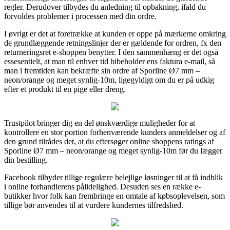
regler. Derudover tilbydes du anledning til opbakning, ifald du
forvoldes problemer i processen med din ordre.
I øvrigt er det at foretrække at kunden er oppe på mærkerne omkring
de grundlæggende retningslinjer der er gældende for ordren, fx den
returneringsret e-shoppen benytter. I den sammenhæng er det også
essesentielt, at man til enhver tid bibeholder ens faktura e-mail, så
man i fremtiden kan bekræfte sin ordre af Sporline Ø7 mm –
neon/orange og meget synlig-10m, ligegyldigt om du er på udkig
efter et produkt til en pige eller dreng.
Trustpilot bringer dig en del ønskværdige muligheder for at
kontrollere en stor portion forhenværende kunders anmeldelser og af
den grund tilrådes det, at du eftersøger online shoppens ratings af
Sporline Ø7 mm – neon/orange og meget synlig-10m før du lægger
din bestilling.
Facebook tilbyder tillige regulære belejlige løsninger til at få indblik
i online forhandlerens pålidelighed. Desuden ses en række e-
butikker hvor folk kan frembringe en omtale af købsoplevelsen, som
tillige bør anvendes til at vurdere kundernes tilfredshed.