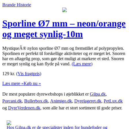
Brande Historie
Sporline Ø7 mm – neon/orange
og meget synlig-10m
MystiqueÂ® nylon sporline Ø7 mm og fremstillet af polypropylen.
Sporlinen er perfekt til forskellige aktiviteter og er meget let. Snoren
har en aftagelig prop, som gør det muligt at markere et sted. Snoren
er meget synlig og kan flyde på vand.
(Læs mere)
129
kr.
(Vis fragtpris)
Læs mere »
Køb nu »
De mest populære dyrewebshops i øjeblikket er
Gilpa.dk
,
Porcani.dk
,
Bullerbox.dk
,
Animigo.dk
,
Dyrelageret.dk
,
PetLux.dk
og
DyreVerdenen.dk
, som alle har et stort sortiment til gode priser.
Hos Gilpa.dk er de specialister inden for hundefoder og