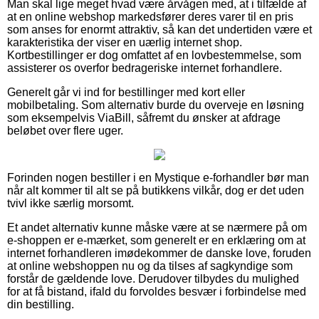
Man skal lige meget hvad være årvågen med, at i tilfælde af
at en online webshop markedsfører deres varer til en pris
som anses for enormt attraktiv, så kan det undertiden være et
karakteristika der viser en uærlig internet shop.
Kortbestillinger er dog omfattet af en lovbestemmelse, som
assisterer os overfor bedrageriske internet forhandlere.
Generelt går vi ind for bestillinger med kort eller
mobilbetaling. Som alternativ burde du overveje en løsning
som eksempelvis ViaBill, såfremt du ønsker at afdrage
beløbet over flere uger.
Forinden nogen bestiller i en Mystique e-forhandler bør man
når alt kommer til alt se på butikkens vilkår, dog er det uden
tvivl ikke særlig morsomt.
Et andet alternativ kunne måske være at se nærmere på om
e-shoppen er e-mærket, som generelt er en erklæring om at
internet forhandleren imødekommer de danske love, foruden
at online webshoppen nu og da tilses af sagkyndige som
forstår de gældende love. Derudover tilbydes du mulighed
for at få bistand, ifald du forvoldes besvær i forbindelse med
din bestilling.