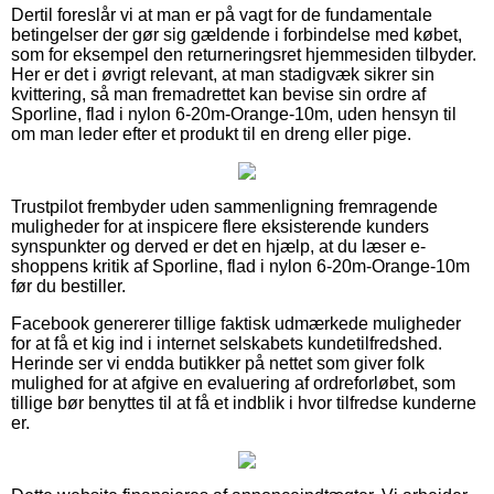
Dertil foreslår vi at man er på vagt for de fundamentale
betingelser der gør sig gældende i forbindelse med købet,
som for eksempel den returneringsret hjemmesiden tilbyder.
Her er det i øvrigt relevant, at man stadigvæk sikrer sin
kvittering, så man fremadrettet kan bevise sin ordre af
Sporline, flad i nylon 6-20m-Orange-10m, uden hensyn til
om man leder efter et produkt til en dreng eller pige.
Trustpilot frembyder uden sammenligning fremragende
muligheder for at inspicere flere eksisterende kunders
synspunkter og derved er det en hjælp, at du læser e-
shoppens kritik af Sporline, flad i nylon 6-20m-Orange-10m
før du bestiller.
Facebook genererer tillige faktisk udmærkede muligheder
for at få et kig ind i internet selskabets kundetilfredshed.
Herinde ser vi endda butikker på nettet som giver folk
mulighed for at afgive en evaluering af ordreforløbet, som
tillige bør benyttes til at få et indblik i hvor tilfredse kunderne
er.