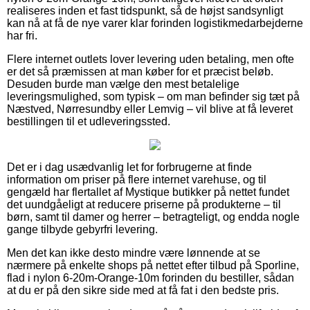
realiseres inden et fast tidspunkt, så de højst sandsynligt
kan nå at få de nye varer klar forinden logistikmedarbejderne
har fri.
Flere internet outlets lover levering uden betaling, men ofte
er det så præmissen at man køber for et præcist beløb.
Desuden burde man vælge den mest betalelige
leveringsmulighed, som typisk – om man befinder sig tæt på
Næstved, Nørresundby eller Lemvig – vil blive at få leveret
bestillingen til et udleveringssted.
Det er i dag usædvanlig let for forbrugerne at finde
information om priser på flere internet varehuse, og til
gengæld har flertallet af Mystique butikker på nettet fundet
det uundgåeligt at reducere priserne på produkterne – til
børn, samt til damer og herrer – betragteligt, og endda nogle
gange tilbyde gebyrfri levering.
Men det kan ikke desto mindre være lønnende at se
nærmere på enkelte shops på nettet efter tilbud på Sporline,
flad i nylon 6-20m-Orange-10m forinden du bestiller, sådan
at du er på den sikre side med at få fat i den bedste pris.