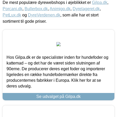
De mest populære dyrewebshops i øjeblikket er
Gilpa.dk
,
Porcani.dk
,
Bullerbox.dk
,
Animigo.dk
,
Dyrelageret.dk
,
PetLux.dk
og
DyreVerdenen.dk
, som alle har et stort
sortiment til gode priser.
Hos Gilpa.dk er de specialister inden for hundefoder og
kattemad – og det har de været siden slutningen af
90erne. De producerer deres eget foder og importerer
ligeledes en række hundefodermærker direkte fra
producenternes fabrikker i Europa. Klik her for at se
deres udvalg.
Se udvalget på Gilpa.dk