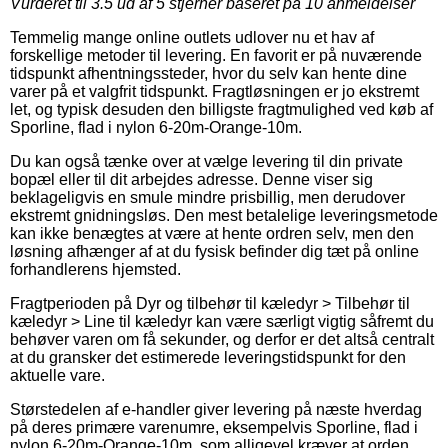
Vurderet til
3.5
ud af 5 stjerner baseret på
10
anmeldelser
Temmelig mange online outlets udlover nu et hav af
forskellige metoder til levering. En favorit er på nuværende
tidspunkt afhentningssteder, hvor du selv kan hente dine
varer på et valgfrit tidspunkt. Fragtløsningen er jo ekstremt
let, og typisk desuden den billigste fragtmulighed ved køb af
Sporline, flad i nylon 6-20m-Orange-10m.
Du kan også tænke over at vælge levering til din private
bopæl eller til dit arbejdes adresse. Denne viser sig
beklageligvis en smule mindre prisbillig, men derudover
ekstremt gnidningsløs. Den mest betalelige leveringsmetode
kan ikke benægtes at være at hente ordren selv, men den
løsning afhænger af at du fysisk befinder dig tæt på online
forhandlerens hjemsted.
Fragtperioden på Dyr og tilbehør til kæledyr > Tilbehør til
kæledyr > Line til kæledyr kan være særligt vigtig såfremt du
behøver varen om få sekunder, og derfor er det altså centralt
at du gransker det estimerede leveringstidspunkt for den
aktuelle vare.
Størstedelen af e-handler giver levering på næste hverdag
på deres primære varenumre, eksempelvis Sporline, flad i
nylon 6-20m-Orange-10m, som alligevel kræver at orden