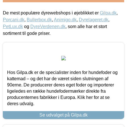
De mest populære dyrewebshops i øjeblikket er
Gilpa.dk
,
Porcani.dk
,
Bullerbox.dk
,
Animigo.dk
,
Dyrelageret.dk
,
PetLux.dk
og
DyreVerdenen.dk
, som alle har et stort
sortiment til gode priser.
Hos Gilpa.dk er de specialister inden for hundefoder og
kattemad – og det har de været siden slutningen af
90erne. De producerer deres eget foder og importerer
ligeledes en række hundefodermærker direkte fra
producenternes fabrikker i Europa. Klik her for at se
deres udvalg.
Se udvalget på Gilpa.dk