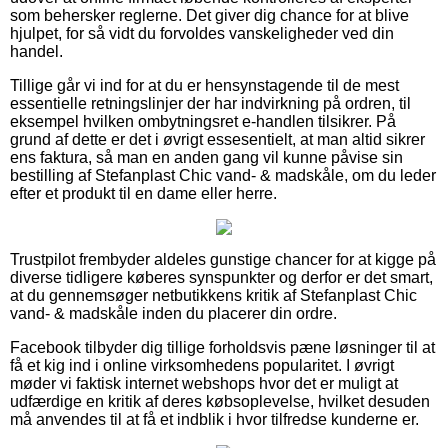
som behersker reglerne. Det giver dig chance for at blive
hjulpet, for så vidt du forvoldes vanskeligheder ved din
handel.
Tillige går vi ind for at du er hensynstagende til de mest
essentielle retningslinjer der har indvirkning på ordren, til
eksempel hvilken ombytningsret e-handlen tilsikrer. På
grund af dette er det i øvrigt essesentielt, at man altid sikrer
ens faktura, så man en anden gang vil kunne påvise sin
bestilling af Stefanplast Chic vand- & madskåle, om du leder
efter et produkt til en dame eller herre.
Trustpilot frembyder aldeles gunstige chancer for at kigge på
diverse tidligere køberes synspunkter og derfor er det smart,
at du gennemsøger netbutikkens kritik af Stefanplast Chic
vand- & madskåle inden du placerer din ordre.
Facebook tilbyder dig tillige forholdsvis pæne løsninger til at
få et kig ind i online virksomhedens popularitet. I øvrigt
møder vi faktisk internet webshops hvor det er muligt at
udfærdige en kritik af deres købsoplevelse, hvilket desuden
må anvendes til at få et indblik i hvor tilfredse kunderne er.