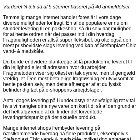
Vurderet til
3.6
ud af 5 stjerner baseret på
40
anmeldelser
Temmelig mange internet handler foreslår i vore dage
diverse muligheder for fragt. En af de populære er nu om
stunder levering til en pakkeshop, så du selv har mulighed
for at hente ordren når det passer ind i din hverdag.
Fragtmuligheden er altså super fleksibel, og ofte også den
mest prisbevidste slags levering ved køb af Stefanplast Chic
vand- & madskåle.
Du burde endvidere planlægge at få produkterne leveret til
din lejlighed eller til adressen hvor du arbejder.
Fragtmetoden viser sig oftest en tak dyrere, men til gengæld
vældig let. Den mest betalelige fragtløsning er utvivlsomt at
hente pakken selv, men dette afhænger af at du fysisk
befinder dig tæt på e-shoppens arbejdslager.
Antal dages levering på Hundeudstyr er selvfølgelig ret vital
hvis vi mangler dine nye varer om kort tid, så af den grund er
det helt afgørende at du finder det forventede
leveringstidspunkt på det aktuelle produkt.
Mange internet shops frembyder levering på
næstkommende hverdag på flere produkter, eksempelvis
Stefanplast Chic vand- & madskåle, hvilket dog antager at