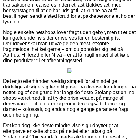
transaktionen realiseres inden et fast klokkeslæt, med
hensynstagen til at de har udsigt til at kunne nå at få
bestillingen sendt afsted forud for at pakkepersonalet holder
fyraften.
Nogle enkelte netshops lover fragt uden gebyr, men tit er det
kun gældende hvis der erhverves for en bestemt pris.
Derudover skal man udvælge den mest letkøbte
fragtmetode, hvilket gerne – om du opholder sig tæt på
Aarhus, Hillerød eller Nivå – er at få fragtfirmaet til at køre
dine produkter til et afhentningssted.
Det er jo efterhånden vældig simpelt for almindelige
dødelige at søge sig frem til priser fra diverse forretninger på
nettet, og af den grund har langt de fleste Stefanplast online
shops været nødt til at trykke prisniveauet på mange af
deres varer – til juniorer, og endvidere også til herrer og
damer – kolossalt, og endda nogle gange garantere fragt
uden beregning.
Det kan dog ikke desto mindre vise sig udbytterigt at
efterprøve enkelte shops på nettet efter udsalg på
Stefanplast Chic vand- & madskåle forinden du bestiller,