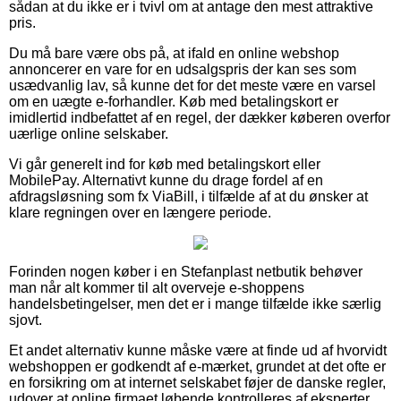
sådan at du ikke er i tvivl om at antage den mest attraktive
pris.
Du må bare være obs på, at ifald en online webshop
annoncerer en vare for en udsalgspris der kan ses som
usædvanlig lav, så kunne det for det meste være en varsel
om en uægte e-forhandler. Køb med betalingskort er
imidlertid indbefattet af en regel, der dækker køberen overfor
uærlige online selskaber.
Vi går generelt ind for køb med betalingskort eller
MobilePay. Alternativt kunne du drage fordel af en
afdragsløsning som fx ViaBill, i tilfælde af at du ønsker at
klare regningen over en længere periode.
Forinden nogen køber i en Stefanplast netbutik behøver
man når alt kommer til alt overveje e-shoppens
handelsbetingelser, men det er i mange tilfælde ikke særlig
sjovt.
Et andet alternativ kunne måske være at finde ud af hvorvidt
webshoppen er godkendt af e-mærket, grundet at det ofte er
en forsikring om at internet selskabet føjer de danske regler,
udover at online firmaet løbende kontrolleres af eksperter