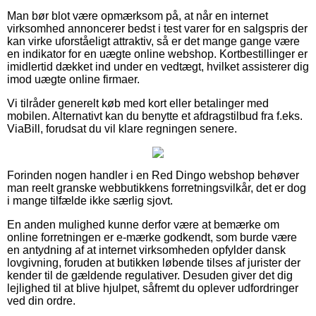
Man bør blot være opmærksom på, at når en internet
virksomhed annoncerer bedst i test varer for en salgspris der
kan virke uforståeligt attraktiv, så er det mange gange være
en indikator for en uægte online webshop. Kortbestillinger er
imidlertid dækket ind under en vedtægt, hvilket assisterer dig
imod uægte online firmaer.
Vi tilråder generelt køb med kort eller betalinger med
mobilen. Alternativt kan du benytte et afdragstilbud fra f.eks.
ViaBill, forudsat du vil klare regningen senere.
Forinden nogen handler i en Red Dingo webshop behøver
man reelt granske webbutikkens forretningsvilkår, det er dog
i mange tilfælde ikke særlig sjovt.
En anden mulighed kunne derfor være at bemærke om
online forretningen er e-mærke godkendt, som burde være
en antydning af at internet virksomheden opfylder dansk
lovgivning, foruden at butikken løbende tilses af jurister der
kender til de gældende regulativer. Desuden giver det dig
lejlighed til at blive hjulpet, såfremt du oplever udfordringer
ved din ordre.