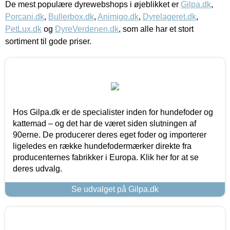
De mest populære dyrewebshops i øjeblikket er
Gilpa.dk
,
Porcani.dk
,
Bullerbox.dk
,
Animigo.dk
,
Dyrelageret.dk
,
PetLux.dk
og
DyreVerdenen.dk
, som alle har et stort
sortiment til gode priser.
Hos Gilpa.dk er de specialister inden for hundefoder og
kattemad – og det har de været siden slutningen af
90erne. De producerer deres eget foder og importerer
ligeledes en række hundefodermærker direkte fra
producenternes fabrikker i Europa. Klik her for at se
deres udvalg.
Se udvalget på Gilpa.dk