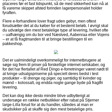
placeres før et fast tidspunkt, så de med sikkerhed kan nå at
få varerne skippet afsted forinden lagerpersonalet holder
fyraften.
Flere e-forhandlere lover fragt uden gebyr, men oftest
forudsætter det at du køber for et bestemt beløb. I øvrigt skal
du udvælge den mest betalelige type af levering, hvilket ofte
– uafhængig om du bor ved Næstved, Aabenraa eller Vojens
– er at få fragtmanden til at bringe bestillingen til en
pakkeshop.
Det er ualmindeligt overkommeligt for internetbrugere at
søge sig frem til priser på forskellige internet selskaber, og
for det har flertallet af Red Dingo e-forretninger været nødt til
at tvinge udsalgspriserne på specielt deres bedst i test
produkter – til drenge og piger, og samtidig til kvinder og
mænd – kolossalt, og endda nogle gange byde på fragtfri
levering.
Det kan dog ikke desto mindre blive udbytterigt at
undersøge en række netbutikker efter rabat på Stjerner
large-Lilla forud for at du handler, således at man er
skudsikker på at skaffe sig den mest betalelige pris.