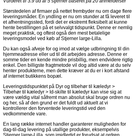
Vurderet til
3.9
ud af 5 stjerner baseret på
20
anmeldelser
Størstedelen af firmaer på nettet frembyder nu om dage flere
leveringsmåder. En yndling er nu om stunder at få leveret til
et afhentningssted, fordi det er ekstremt fleksibelt at kunne
hente bestillingen på et selvvalgt tidspunkt. Denne er nemlig
meget praktisk, og oftest også den mest betalelige
leveringsmodel ved køb af Stjerner large-Lilla.
Du kan også afveje for og imod at vælge udbringning til din
hjemmeadresse eller ud til dit arbejdes adresse. Denne er
somme tider en kende mindre prisbillig, men endvidere rigtig
enkel. Den billigste fragtmetode vil dog altid være at du selv
henter produkterne, men dette kræver at du er i kort afstand
af internet butikkens bopæl.
Leveringstidspunktet på Dyr og tilbehør til kæledyr >
Tilbehør til kæledyr > Id-skilte til kæledyr kan vise sig at
være vældig vital såfremt man absolut skal bruge ordren nu
og her, så af den grund er det fuldt ud aktuelt at vi
kontrollerer den forventede leveringstid ved den
vedkommende vare.
En lang række internet handler garanterer muligheden for
dag-til-dag levering på utallige produkter, eksempelvis
Stjerner large-Lilla, som imidlertid er forudsat at ordren