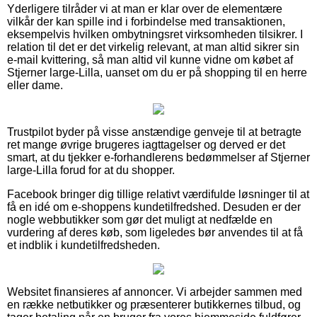
Yderligere tilråder vi at man er klar over de elementære
vilkår der kan spille ind i forbindelse med transaktionen,
eksempelvis hvilken ombytningsret virksomheden tilsikrer. I
relation til det er det virkelig relevant, at man altid sikrer sin
e-mail kvittering, så man altid vil kunne vidne om købet af
Stjerner large-Lilla, uanset om du er på shopping til en herre
eller dame.
Trustpilot byder på visse anstændige genveje til at betragte
ret mange øvrige brugeres iagttagelser og derved er det
smart, at du tjekker e-forhandlerens bedømmelser af Stjerner
large-Lilla forud for at du shopper.
Facebook bringer dig tillige relativt værdifulde løsninger til at
få en idé om e-shoppens kundetilfredshed. Desuden er der
nogle webbutikker som gør det muligt at nedfælde en
vurdering af deres køb, som ligeledes bør anvendes til at få
et indblik i kundetilfredsheden.
Websitet finansieres af annoncer. Vi arbejder sammen med
en række netbutikker og præsenterer butikkernes tilbud, og