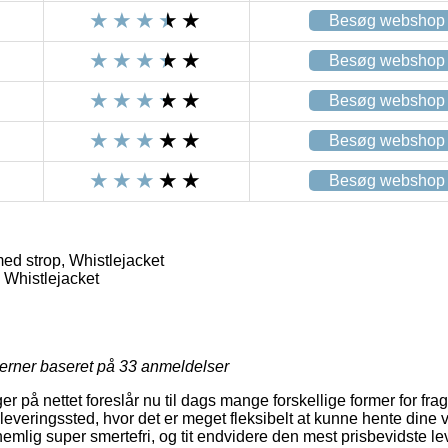
Besøg webshop
Besøg webshop
Besøg webshop
Besøg webshop
Besøg webshop
ed strop, Whistlejacket
 Whistlejacket
jerner baseret på
33
anmeldelser
er på nettet foreslår nu til dags mange forskellige former for fragt
udleveringssted, hvor det er meget fleksibelt at kunne hente dine va
nemlig super smertefri, og tit endvidere den mest prisbevidste l