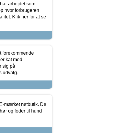
 har arbejdet som
op hvor forbrugeren
itet. Klik her for at se
est forekommende
ler kat med
r sig på
s udvalg.
E-mærket netbutik. De
hør og foder til hund