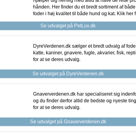
hjælper dig nemlig med altid at have de rette pr
hånden. Her finder du et bredt sortiment af både 
foder i høj kvalitet til både hund og kat. Klik her
Se udvalget på PetLux.dk
DyreVerdenen.dk sælger et bredt udvalg af foder 
katte, kaniner, gnavere, fugle, akvarier, fisk, repti
for at se deres udvalg.
Se udvalget på DyreVerdenen.dk
Gnaververdenen.dk har specialiseret sig indenf
og du finder derfor altid de bedste og nyeste tin
for at se deres udvalg.
Se udvalget på Gnaververdenen.dk