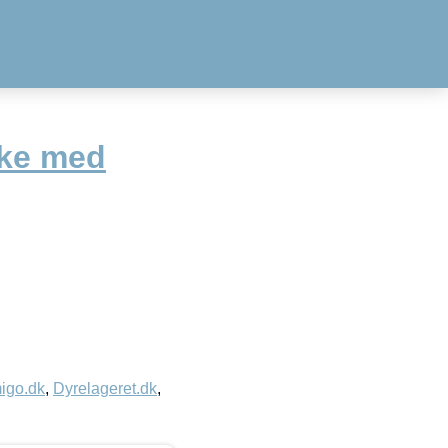
ske med
igo.dk
,
Dyrelageret.dk
,