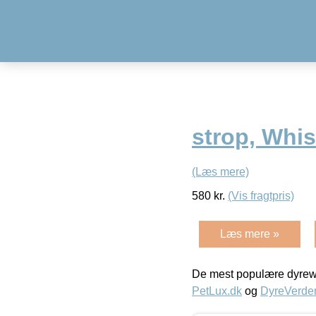
strop, Whis
(Læs mere)
580
kr.
(Vis fragtpris)
Læs mere »
De mest populære dyrewe
PetLux.dk
og
DyreVerde