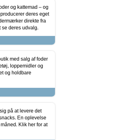
foder og kattemad – og
 producerer deres eget
dermærker direkte fra
t se deres udvalg.
utik med salg af foder
etøj, loppemidler og
tet og holdbare
sig på at levere det
 snacks. En oplevelse
 måned. Klik her for at