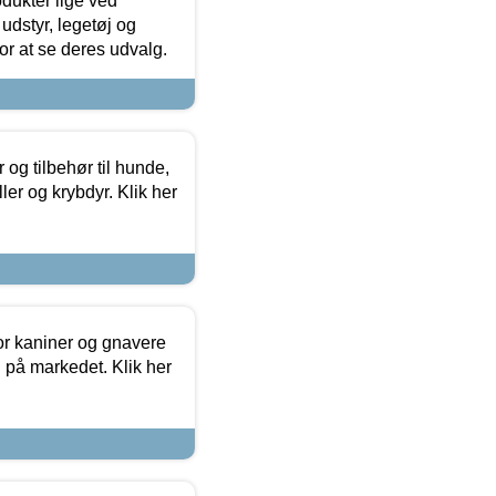
odukter lige ved
udstyr, legetøj og
 for at se deres udvalg.
og tilbehør til hunde,
ller og krybdyr. Klik her
or kaniner og gnavere
g på markedet. Klik her