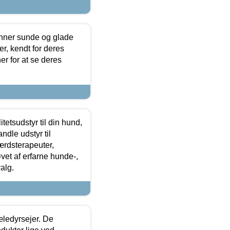
enner sunde og glade
r, kendt for deres
r for at se deres
tetsudstyr til din hund,
ndle udstyr til
ærdsterapeuter,
øvet af erfarne hunde-,
alg.
æledyrsejer. De