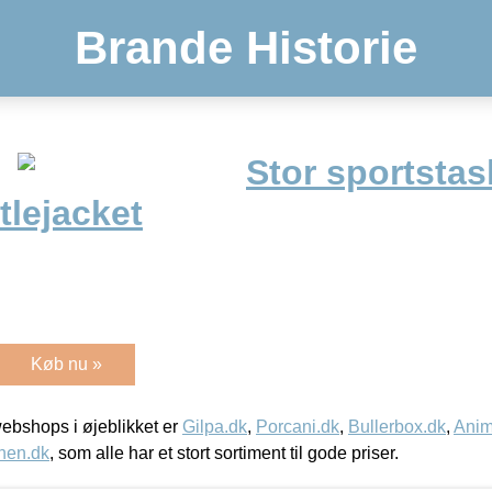
Brande Historie
Stor sportsta
tlejacket
Køb nu »
bshops i øjeblikket er
Gilpa.dk
,
Porcani.dk
,
Bullerbox.dk
,
Anim
nen.dk
, som alle har et stort sortiment til gode priser.