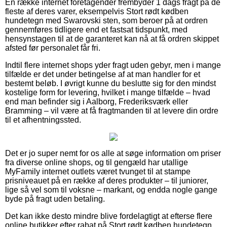
En række internet foretagender frembyder 1 dags fragt på de
fleste af deres varer, eksempelvis Stort rødt kødben
hundetegn med Swarovski sten, som beroer på at ordren
gennemføres tidligere end et fastsat tidspunkt, med
hensynstagen til at de garanteret kan nå at få ordren skippet
afsted før personalet får fri.
Indtil flere internet shops yder fragt uden gebyr, men i mange
tilfælde er det under betingelse af at man handler for et
bestemt beløb. I øvrigt kunne du beslutte sig for den mindst
kostelige form for levering, hvilket i mange tilfælde – hvad
end man befinder sig i Aalborg, Frederiksværk eller
Bramming – vil være at få fragtmanden til at levere din ordre
til et afhentningssted.
Det er jo super nemt for os alle at søge information om priser
fra diverse online shops, og til gengæld har utallige
MyFamily internet outlets været tvunget til at stampe
prisniveauet på en række af deres produkter – til juniorer,
lige så vel som til voksne – markant, og endda nogle gange
byde på fragt uden betaling.
Det kan ikke desto mindre blive fordelagtigt at efterse flere
online butikker efter rabat på Stort rødt kødben hundetegn