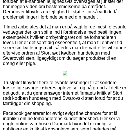
foruden at e-handlen lejlighedsvis overvåges af jurister der
har megen viden om bestemmelserne på området.
Derudover tilbydes du lejlighed til støtte, for så vidt du får
problemstillinger i forbindelse med din handel.
Tilmed anbefales det at man er på vagt for de mest relevante
vedtægter der kan spille ind i forbindelse med bestillingen,
eksempelvis hvilken ombytningsret online forhandleren
lover. Her er det samtidig essesentielt, at man til enhver tid
sikrer sin kvitteringsmail, således man fremadrettet vil kunne
eftervise ordren af Stort rødt kødben hundetegn med
Swarovski sten, ligegyldigt om du søger produkter til en
dreng eller pige.
Trustpilot tilbyder flere relevante løsninger til at sondere
forskellige øvrige køberes oplevelser og på grund af dette er
det godt, at du gennemsøger internet firmaets kritik af Stort
rødt kødben hundetegn med Swarovski sten forud for at du
færdiggør din shopping.
Facebook genererer for øvrigt evigt fine chancer for at få
indblik i online forhandlerens kundetilfredshed. Her ser vi
nogle online varehuse i Danmark hvor det er muligt at
publicere en kritik af købsoplevelsen, som ligeledes må