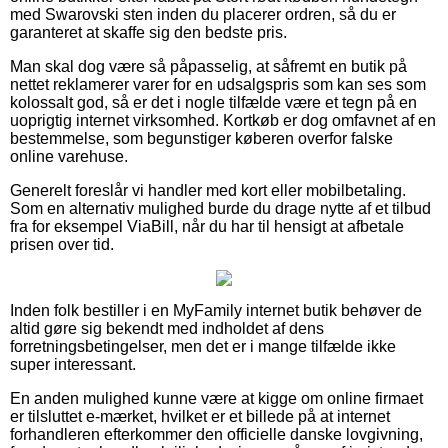
med Swarovski sten inden du placerer ordren, så du er
garanteret at skaffe sig den bedste pris.
Man skal dog være så påpasselig, at såfremt en butik på
nettet reklamerer varer for en udsalgspris som kan ses som
kolossalt god, så er det i nogle tilfælde være et tegn på en
uoprigtig internet virksomhed. Kortkøb er dog omfavnet af en
bestemmelse, som begunstiger køberen overfor falske
online varehuse.
Generelt foreslår vi handler med kort eller mobilbetaling.
Som en alternativ mulighed burde du drage nytte af et tilbud
fra for eksempel ViaBill, når du har til hensigt at afbetale
prisen over tid.
Inden folk bestiller i en MyFamily internet butik behøver de
altid gøre sig bekendt med indholdet af dens
forretningsbetingelser, men det er i mange tilfælde ikke
super interessant.
En anden mulighed kunne være at kigge om online firmaet
er tilsluttet e-mærket, hvilket er et billede på at internet
forhandleren efterkommer den officielle danske lovgivning,