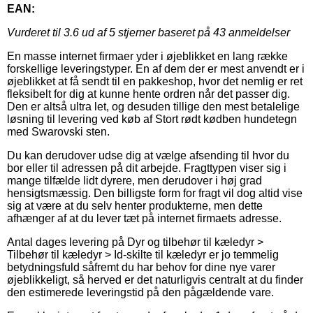
EAN:
Vurderet til
3.6
ud af 5 stjerner baseret på
43
anmeldelser
En masse internet firmaer yder i øjeblikket en lang række
forskellige leveringstyper. En af dem der er mest anvendt er i
øjeblikket at få sendt til en pakkeshop, hvor det nemlig er ret
fleksibelt for dig at kunne hente ordren når det passer dig.
Den er altså ultra let, og desuden tillige den mest betalelige
løsning til levering ved køb af Stort rødt kødben hundetegn
med Swarovski sten.
Du kan derudover udse dig at vælge afsending til hvor du
bor eller til adressen på dit arbejde. Fragttypen viser sig i
mange tilfælde lidt dyrere, men derudover i høj grad
hensigtsmæssig. Den billigste form for fragt vil dog altid vise
sig at være at du selv henter produkterne, men dette
afhænger af at du lever tæt på internet firmaets adresse.
Antal dages levering på Dyr og tilbehør til kæledyr >
Tilbehør til kæledyr > Id-skilte til kæledyr er jo temmelig
betydningsfuld såfremt du har behov for dine nye varer
øjeblikkeligt, så herved er det naturligvis centralt at du finder
den estimerede leveringstid på den pågældende vare.