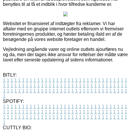
benyttes til at få et indblik i hvor tilfredse kunderne er.
Websitet er finansieret af indtægter fra reklamer. Vi har
aftaler med en gruppe internet outlets eftersom vi fremviser
forretningernes produkter, og høster betaling ifald en af de
besøgende på vores website foretager en handel.
Vejledning angående varer og online outlets ajourføres nu
og da, men der tages ikke ansvar for rettelser der måtte være
lavet efter seneste opdatering af sidens informationer.
BITLY:
1
1
1
1
1
1
1
1
1
1
1
1
1
1
1
1
1
1
1
1
1
1
1
1
1
1
1
1
1
1
1
1
1
1
1
1
1
1
1
1
1
1
1
1
1
1
1
1
1
1
1
1
1
1
1
1
1
1
1
1
1
1
1
1
1
1
1
1
1
1
1
1
1
1
1
1
1
1
1
1
1
1
1
1
1
1
1
1
1
1
1
1
1
1
1
1
1
1
1
1
SPOTIFY:
1
1
1
1
1
1
1
1
1
1
1
1
1
1
1
1
1
1
1
1
1
1
1
1
1
1
1
1
1
1
1
1
1
1
1
1
1
1
1
1
1
1
1
1
1
1
1
1
1
1
1
1
1
1
1
1
1
1
1
1
1
1
1
1
1
1
1
1
1
1
1
1
1
1
1
1
1
1
1
1
1
1
1
1
1
1
1
1
1
1
1
1
1
1
1
1
1
1
1
1
CUTTLY BIO: