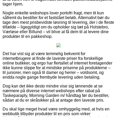
tager hjem.
Nogle enkelte webshops lover portofri fragt, men tit kun
såfremt du bestiller for et fastslået beløb. Alternativt bør du
tage den mest prisbevidste løsning til levering, der i de fleste
tilfælde – ligegyldigt om du opholder sig tæt på Holstebro,
Værløse eller Billund – vil blive at få dem til at levere dine
produkter til en pakkeshop.
Det har vist sig at være temmelig bekvemt for
internetbrugere at finde de laveste priser fra forskellige
online butikker, og ergo har flertallet af internet foretagender
ikke kunne slippe for at mindske priserne på produkterne –
til juniorer, men også til damer og herrer – voldsomt, og
endda nogle gange frembyde levering uden betaling.
Dog kan det ikke desto mindre vise sig lønnende at se
nærmere på diverse internet webshops efter rabat på
Taskeparaply, Morning Garden m/ håndtag før du bestiller,
sådan at du er skråsikker på at antage den laveste pris.
Du skal lige meget hvad være omhyggelig med, at hvis en
webbutik tilbyder produkter til en pris som virker