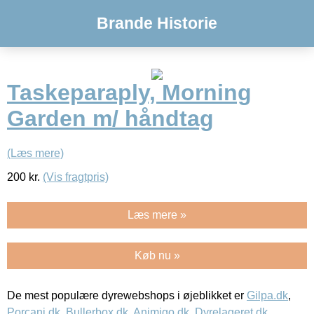
Brande Historie
Taskeparaply, Morning
Garden m/ håndtag
(Læs mere)
200
kr.
(Vis fragtpris)
Læs mere »
Køb nu »
De mest populære dyrewebshops i øjeblikket er
Gilpa.dk
,
Porcani.dk
,
Bullerbox.dk
,
Animigo.dk
,
Dyrelageret.dk
,