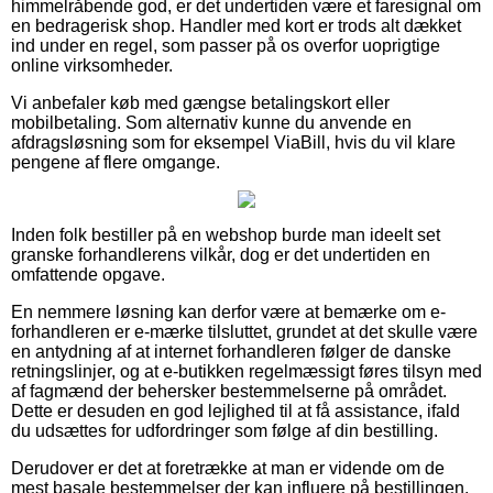
himmelråbende god, er det undertiden være et faresignal om
en bedragerisk shop. Handler med kort er trods alt dækket
ind under en regel, som passer på os overfor uoprigtige
online virksomheder.
Vi anbefaler køb med gængse betalingskort eller
mobilbetaling. Som alternativ kunne du anvende en
afdragsløsning som for eksempel ViaBill, hvis du vil klare
pengene af flere omgange.
Inden folk bestiller på en webshop burde man ideelt set
granske forhandlerens vilkår, dog er det undertiden en
omfattende opgave.
En nemmere løsning kan derfor være at bemærke om e-
forhandleren er e-mærke tilsluttet, grundet at det skulle være
en antydning af at internet forhandleren følger de danske
retningslinjer, og at e-butikken regelmæssigt føres tilsyn med
af fagmænd der behersker bestemmelserne på området.
Dette er desuden en god lejlighed til at få assistance, ifald
du udsættes for udfordringer som følge af din bestilling.
Derudover er det at foretrække at man er vidende om de
mest basale bestemmelser der kan influere på bestillingen,