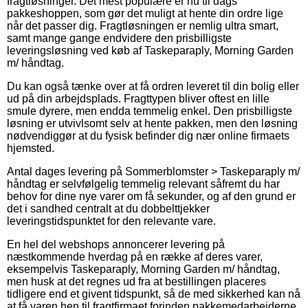
fragtløsninger. Det mest populære er nu til dags
pakkeshoppen, som gør det muligt at hente din ordre lige
når det passer dig. Fragtløsningen er nemlig ultra smart,
samt mange gange endvidere den prisbilligste
leveringsløsning ved køb af Taskeparaply, Morning Garden
m/ håndtag.
Du kan også tænke over at få ordren leveret til din bolig eller
ud på din arbejdsplads. Fragttypen bliver oftest en lille
smule dyrere, men endda temmelig enkel. Den prisbilligste
løsning er utvivlsomt selv at hente pakken, men den løsning
nødvendiggør at du fysisk befinder dig nær online firmaets
hjemsted.
Antal dages levering på Sommerblomster > Taskeparaply m/
håndtag er selvfølgelig temmelig relevant såfremt du har
behov for dine nye varer om få sekunder, og af den grund er
det i sandhed centralt at du dobbelttjekker
leveringstidspunktet for den relevante vare.
En hel del webshops annoncerer levering på
næstkommende hverdag på en række af deres varer,
eksempelvis Taskeparaply, Morning Garden m/ håndtag,
men husk at det regnes ud fra at bestillingen placeres
tidligere end et givent tidspunkt, så de med sikkerhed kan nå
at få varen hen til fragtfirmaet forinden pakkemedarbejderne