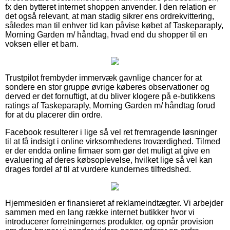
fx den bytteret internet shoppen anvender. I den relation er
det også relevant, at man stadig sikrer ens ordrekvittering,
således man til enhver tid kan påvise købet af Taskeparaply,
Morning Garden m/ håndtag, hvad end du shopper til en
voksen eller et barn.
Trustpilot frembyder immervæk gavnlige chancer for at
sondere en stor gruppe øvrige køberes observationer og
derved er det fornuftigt, at du bliver klogere på e-butikkens
ratings af Taskeparaply, Morning Garden m/ håndtag forud
for at du placerer din ordre.
Facebook resulterer i lige så vel ret fremragende løsninger
til at få indsigt i online virksomhedens troværdighed. Tilmed
er der endda online firmaer som gør det muligt at give en
evaluering af deres købsoplevelse, hvilket lige så vel kan
drages fordel af til at vurdere kundernes tilfredshed.
Hjemmesiden er finansieret af reklameindtægter. Vi arbejder
sammen med en lang række internet butikker hvor vi
introducerer forretningernes produkter, og opnår provision