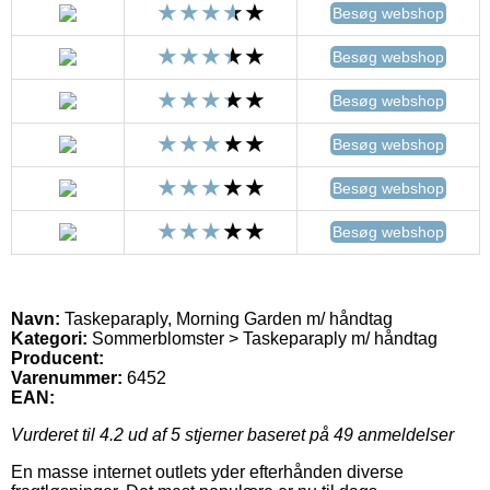
Besøg webshop
Besøg webshop
Besøg webshop
Besøg webshop
Besøg webshop
Besøg webshop
Navn:
Taskeparaply, Morning Garden m/ håndtag
Kategori:
Sommerblomster > Taskeparaply m/ håndtag
Producent:
Varenummer:
6452
EAN:
Vurderet til
4.2
ud af 5 stjerner baseret på
49
anmeldelser
En masse internet outlets yder efterhånden diverse