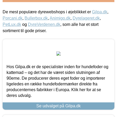
De mest populære dyrewebshops i øjeblikket er
Gilpa.dk
,
Porcani.dk
,
Bullerbox.dk
,
Animigo.dk
,
Dyrelageret.dk
,
PetLux.dk
og
DyreVerdenen.dk
, som alle har et stort
sortiment til gode priser.
Hos Gilpa.dk er de specialister inden for hundefoder og
kattemad – og det har de været siden slutningen af
90erne. De producerer deres eget foder og importerer
ligeledes en række hundefodermærker direkte fra
producenternes fabrikker i Europa. Klik her for at se
deres udvalg.
Se udvalget på Gilpa.dk