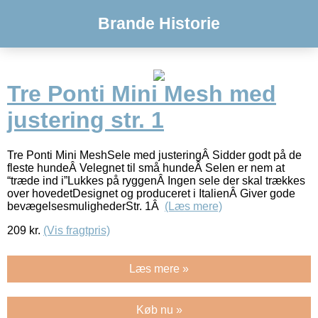
Brande Historie
Tre Ponti Mini Mesh med
justering str. 1
Tre Ponti Mini MeshSele med justeringÂ Sidder godt på de
fleste hundeÂ Velegnet til små hundeÂ Selen er nem at
“træde ind i”Lukkes på ryggenÂ Ingen sele der skal trækkes
over hovedetDesignet og produceret i ItalienÂ Giver gode
bevægelsesmulighederStr. 1Â
(Læs mere)
209
kr.
(Vis fragtpris)
Læs mere »
Køb nu »