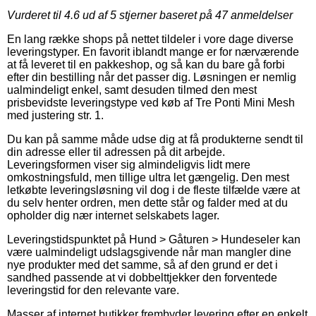
Vurderet til
4.6
ud af 5 stjerner baseret på
47
anmeldelser
En lang række shops på nettet tildeler i vore dage diverse
leveringstyper. En favorit iblandt mange er for nærværende
at få leveret til en pakkeshop, og så kan du bare gå forbi
efter din bestilling når det passer dig. Løsningen er nemlig
ualmindeligt enkel, samt desuden tilmed den mest
prisbevidste leveringstype ved køb af Tre Ponti Mini Mesh
med justering str. 1.
Du kan på samme måde udse dig at få produkterne sendt til
din adresse eller til adressen på dit arbejde.
Leveringsformen viser sig almindeligvis lidt mere
omkostningsfuld, men tillige ultra let gængelig. Den mest
letkøbte leveringsløsning vil dog i de fleste tilfælde være at
du selv henter ordren, men dette står og falder med at du
opholder dig nær internet selskabets lager.
Leveringstidspunktet på Hund > Gåturen > Hundeseler kan
være ualmindeligt udslagsgivende når man mangler dine
nye produkter med det samme, så af den grund er det i
sandhed passende at vi dobbelttjekker den forventede
leveringstid for den relevante vare.
Masser af internet butikker frembyder levering efter en enkelt