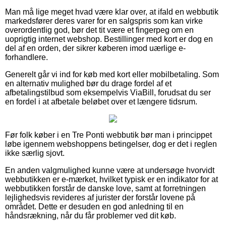
Man må lige meget hvad være klar over, at ifald en webbutik
markedsfører deres varer for en salgspris som kan virke
overordentlig god, bør det tit være et fingerpeg om en
uoprigtig internet webshop. Bestillinger med kort er dog en
del af en orden, der sikrer køberen imod uærlige e-
forhandlere.
Generelt går vi ind for køb med kort eller mobilbetaling. Som
en alternativ mulighed bør du drage fordel af et
afbetalingstilbud som eksempelvis ViaBill, forudsat du ser
en fordel i at afbetale beløbet over et længere tidsrum.
Før folk køber i en Tre Ponti webbutik bør man i princippet
løbe igennem webshoppens betingelser, dog er det i reglen
ikke særlig sjovt.
En anden valgmulighed kunne være at undersøge hvorvidt
webbutikken er e-mærket, hvilket typisk er en indikator for at
webbutikken forstår de danske love, samt at forretningen
lejlighedsvis revideres af jurister der forstår lovene på
området. Dette er desuden en god anledning til en
håndsrækning, når du får problemer ved dit køb.