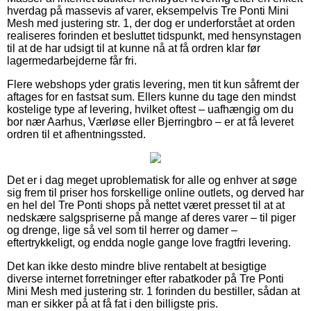
hverdag på massevis af varer, eksempelvis Tre Ponti Mini
Mesh med justering str. 1, der dog er underforstået at orden
realiseres forinden et besluttet tidspunkt, med hensynstagen
til at de har udsigt til at kunne nå at få ordren klar før
lagermedarbejderne får fri.
Flere webshops yder gratis levering, men tit kun såfremt der
aftages for en fastsat sum. Ellers kunne du tage den mindst
kostelige type af levering, hvilket oftest – uafhængig om du
bor nær Aarhus, Værløse eller Bjerringbro – er at få leveret
ordren til et afhentningssted.
Det er i dag meget uproblematisk for alle og enhver at søge
sig frem til priser hos forskellige online outlets, og derved har
en hel del Tre Ponti shops på nettet været presset til at at
nedskære salgspriserne på mange af deres varer – til piger
og drenge, lige så vel som til herrer og damer –
eftertrykkeligt, og endda nogle gange love fragtfri levering.
Det kan ikke desto mindre blive rentabelt at besigtige
diverse internet forretninger efter rabatkoder på Tre Ponti
Mini Mesh med justering str. 1 forinden du bestiller, sådan at
man er sikker på at få fat i den billigste pris.