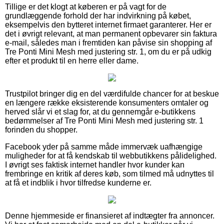
Tillige er det klogt at køberen er på vagt for de
grundlæggende forhold der har indvirkning på købet,
eksempelvis den bytteret internet firmaet garanterer. Her er
det i øvrigt relevant, at man permanent opbevarer sin faktura
e-mail, således man i fremtiden kan påvise sin shopping af
Tre Ponti Mini Mesh med justering str. 1, om du er på udkig
efter et produkt til en herre eller dame.
Trustpilot bringer dig en del værdifulde chancer for at beskue
en længere række eksisterende konsumenters omtaler og
herved slår vi et slag for, at du gennemgår e-butikkens
bedømmelser af Tre Ponti Mini Mesh med justering str. 1
forinden du shopper.
Facebook yder på samme måde immervæk uafhængige
muligheder for at få kendskab til webbutikkens pålidelighed.
I øvrigt ses faktisk internet handler hvor kunder kan
frembringe en kritik af deres køb, som tilmed må udnyttes til
at få et indblik i hvor tilfredse kunderne er.
Denne hjemmeside er finansieret af indtægter fra annoncer.