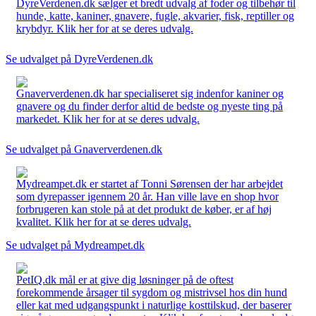
DyreVerdenen.dk sælger et bredt udvalg af foder og tilbehør til
hunde, katte, kaniner, gnavere, fugle, akvarier, fisk, reptiller og
krybdyr. Klik her for at se deres udvalg.
Se udvalget på DyreVerdenen.dk
Gnaververdenen.dk har specialiseret sig indenfor kaniner og
gnavere og du finder derfor altid de bedste og nyeste ting på
markedet. Klik her for at se deres udvalg.
Se udvalget på Gnaververdenen.dk
Mydreampet.dk er startet af Tonni Sørensen der har arbejdet
som dyrepasser igennem 20 år. Han ville lave en shop hvor
forbrugeren kan stole på at det produkt de køber, er af høj
kvalitet. Klik her for at se deres udvalg.
Se udvalget på Mydreampet.dk
PetIQ.dk mål er at give dig løsninger på de oftest
forekommende årsager til sygdom og mistrivsel hos din hund
eller kat med udgangspunkt i naturlige kosttilskud, der baserer