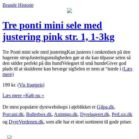
Brande Historie
Tre ponti mini sele med
justering pink str. 1, 1-3kg
Tre Ponti mini sele med justeringKan justeres i omkredsen på den
bagerste stropJusteringsmuligheden gør at du kan tilpasse selen så
den sidder perfekt på din hundVelegnet til små hundeGiver god
plads til at skuldrene kan bevæge sigSelen er nem at “træde i
(Læs
mere)
199
kr.
(Vis fragtpris)
Læs mere »
Køb nu »
De mest populære dyrewebshops i øjeblikket er
Gilpa.dk
,
Porcani.dk
,
Bullerbox.dk
,
Animigo.dk
,
Dyrelageret.dk
,
PetLux.dk
og
DyreVerdenen.dk
, som alle har et stort sortiment til gode priser.