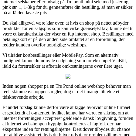
internet selskaber efter udsalg på Tre ponti mini sele med justering
pink str. 1, 1-3kg før du gennemfører din bestilling, så man er sikker
på at få den laveste pris.
Du skal alligevel være klar over, at hvis en shop på nettet udbyder
produkter for en salgspris som kan virke grænseløst lav, kunne det tit
være et karakteristika der viser en fup internet shop. Bestillinger med
betalingskort er på den anden side omfattet af en forordning, der
redder kunden overfor uoprigtige webshops.
Vi tilråder kortbestillinger eller MobilePay. Som en alternativ
mulighed kunne du udnytte en løsning som for eksempel ViaBill,
ifald du foretrækker at afbetale omkostningerne over flere uger.
Inden nogen shopper på en Tre Ponti online webshop behøver man
reelt skimme e-shoppens regler, dog er det i mange tilfælde et
tidskrævende arbejde.
Et andet forslag kunne derfor være at kigge hvorvidt online firmaet
er godkendt af e-mærket, hvilket længe har været en sikring om at
internet forretningen accepterer gældende dansk lovgivning, foruden
at internet webshoppen hyppigt kontrolleres af fagfolk der har
ekspertise inden for retningslinjerne. Derudover tilbydes du chance
for at blive assisteret, hvis du bliver udsat for problemstillinger med