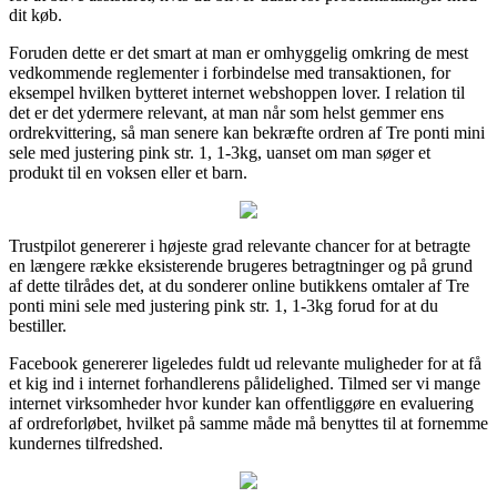
dit køb.
Foruden dette er det smart at man er omhyggelig omkring de mest
vedkommende reglementer i forbindelse med transaktionen, for
eksempel hvilken bytteret internet webshoppen lover. I relation til
det er det ydermere relevant, at man når som helst gemmer ens
ordrekvittering, så man senere kan bekræfte ordren af Tre ponti mini
sele med justering pink str. 1, 1-3kg, uanset om man søger et
produkt til en voksen eller et barn.
Trustpilot genererer i højeste grad relevante chancer for at betragte
en længere række eksisterende brugeres betragtninger og på grund
af dette tilrådes det, at du sonderer online butikkens omtaler af Tre
ponti mini sele med justering pink str. 1, 1-3kg forud for at du
bestiller.
Facebook genererer ligeledes fuldt ud relevante muligheder for at få
et kig ind i internet forhandlerens pålidelighed. Tilmed ser vi mange
internet virksomheder hvor kunder kan offentliggøre en evaluering
af ordreforløbet, hvilket på samme måde må benyttes til at fornemme
kundernes tilfredshed.