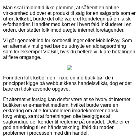
Man skal imidlertid ikke glemme, at såfremt en online
virksomhed udlover et produkt til salg for en salgspris som er
uhørt letkøbt, burde det ofte være et kendetegn på en falsk
e-forhandler. Handler med kort er i hvert fald inkluderet i en
orden, der støtter folk imod uægte internet foretagender.
Vi går generelt ind for kortbestillinger eller MobilePay. Som
en alternativ mulighed bør du udnytte en afdragsordning
som for eksempel ViaBill, hvis du hellere vil klare betalingen
af flere omgange.
Forinden folk køber i en Trixie online butik bør de i
princippet kigge på webbutikkens handelsvilkår, dog er det
bare en tidskrævende opgave.
Et alternativt forslag kan derfor være at se hvorvidt internet
butikken er e-mærket medlem, hvilket burde være en
erklæring om at e-forhandleren imødekommer dansk
lovgivning, samt at forretningen ofte besigtiges af
sagkyndige der kender til reglerne på området. Dette er en
god anledning til en håndsrækning, ifald du møder
problemer i processen med din handel.