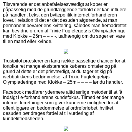
Tilsvarende er det anbefalelsesværdigt at køber er
påpasselig med de grundlæggende forhold der kan influere
på handlen, f.eks. den byttepolitik internet forhandleren
lover. I relation til det er det desuden afgørende, at man
permanent bevarer ens kvittering, således man fremadrettet
kan bevidne ordren af Trixie Fuglelegetøjs Olympiaderinge
med Klokke – 25m – – – -, uafhængig om du søger en vare
til en mand eller kvinde.
Trustpilot præsterer en lang række passelige chancer for at
fortolke ret mange eksisterende køberes omtaler og på
grund af dette er det prisværdigt, at du tager et kig på
webbutikkens bedømmelser af Trixie Fuglelegetøjs
Olympiaderinge med Klokke – 25m – – – – før du handler.
Facebook medfører ydermere altid ærlige metoder til at få
indsigt i e-forhandlerens kundefokus. Tilmed er der mange
internet forretninger som giver kunderne mulighed for at
offentliggøre en bedømmelse af ordreforløbet, hvilket
desuden bør drages fordel af til vurdering af
kundetilfredsheden.