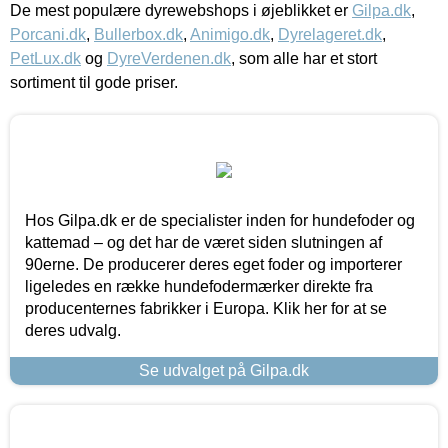
De mest populære dyrewebshops i øjeblikket er
Gilpa.dk
,
Porcani.dk
,
Bullerbox.dk
,
Animigo.dk
,
Dyrelageret.dk
,
PetLux.dk
og
DyreVerdenen.dk
, som alle har et stort
sortiment til gode priser.
Hos Gilpa.dk er de specialister inden for hundefoder og
kattemad – og det har de været siden slutningen af
90erne. De producerer deres eget foder og importerer
ligeledes en række hundefodermærker direkte fra
producenternes fabrikker i Europa. Klik her for at se
deres udvalg.
Se udvalget på Gilpa.dk