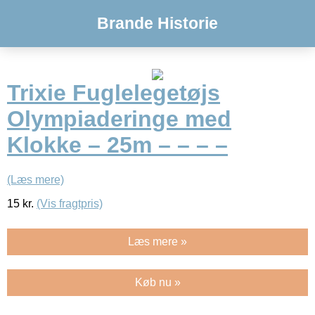
Brande Historie
Trixie Fuglelegetøjs
Olympiaderinge med
Klokke – 25m – – – –
(Læs mere)
15
kr.
(Vis fragtpris)
Læs mere »
Køb nu »