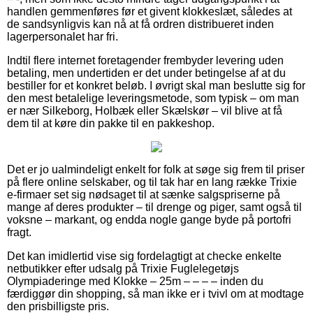
handlen gemmenføres før et givent klokkeslæt, således at
de sandsynligvis kan nå at få ordren distribueret inden
lagerpersonalet har fri.
Indtil flere internet foretagender frembyder levering uden
betaling, men undertiden er det under betingelse af at du
bestiller for et konkret beløb. I øvrigt skal man beslutte sig for
den mest betalelige leveringsmetode, som typisk – om man
er nær Silkeborg, Holbæk eller Skælskør – vil blive at få
dem til at køre din pakke til en pakkeshop.
Det er jo ualmindeligt enkelt for folk at søge sig frem til priser
på flere online selskaber, og til tak har en lang række Trixie
e-firmaer set sig nødsaget til at sænke salgspriserne på
mange af deres produkter – til drenge og piger, samt også til
voksne – markant, og endda nogle gange byde på portofri
fragt.
Det kan imidlertid vise sig fordelagtigt at checke enkelte
netbutikker efter udsalg på Trixie Fuglelegetøjs
Olympiaderinge med Klokke – 25m – – – – inden du
færdiggør din shopping, så man ikke er i tvivl om at modtage
den prisbilligste pris.