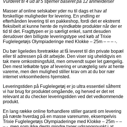
Vurderet til
4
ud af 5 stjerner baseret på
12
anmeldelser
Masser af online selskaber yder nu til dags et hav af
forskellige muligheder for levering. En yndling er
efterhånden levering til en pakkeshop, fordi det er ekstremt
fleksibelt at kunne hente de nyindkøbte produkter når der er
tid til det. Fragttypen er jo særligt enkel, samt desuden
derudover den billigste leveringstype ved køb af Trixie
Fuglelegetøjs Olympiaderinge med Klokke – 25m – – – -.
Du bør ligeledes foretrække at få leveret til din private bopæl
eller til adressen på dit arbejde. Den viser sig uheldigvis en
tak mere omkostningsfuld, men omvendt super let gængelig.
Den mest letkøbte type af levering er unægtelig selv at hente
varerne, men den mulighed stiller krav om at du bor nær
internet virksomhedens hjemsted.
Leveringstiden på Fuglelegetøj er jo ultra essentiel såfremt
vi har brug for produktet omgående, og herved er det ret
relevant at du checker leveringstiden ved det vedkommende
produkt.
En lang række online forhandlere stiller garanti om levering
på næste hverdag på en masse varenumre, eksempelvis
Trixie Fuglelegetøjs Olympiaderinge med Klokke – 25m – –
– -, men som ikke desto mindre tager udgangspunkt i at