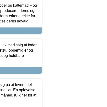
foder og kattemad – og
 producerer deres eget
dermærker direkte fra
t se deres udvalg.
utik med salg af foder
etøj, loppemidler og
tet og holdbare
sig på at levere det
 snacks. En oplevelse
 måned. Klik her for at