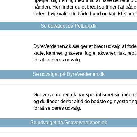
hjælper dig nemlig med altid at have de rette pr
hånden. Her finder du et bredt sortiment af både 
foder i høj kvalitet til både hund og kat. Klik her
Se udvalget på PetLux.dk
DyreVerdenen.dk sælger et bredt udvalg af foder 
katte, kaniner, gnavere, fugle, akvarier, fisk, repti
for at se deres udvalg.
Se udvalget på DyreVerdenen.dk
Gnaververdenen.dk har specialiseret sig indenf
og du finder derfor altid de bedste og nyeste tin
for at se deres udvalg.
Se udvalget på Gnaververdenen.dk