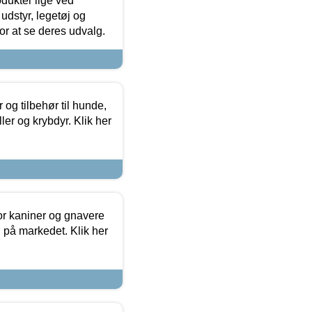
odukter lige ved
udstyr, legetøj og
 for at se deres udvalg.
og tilbehør til hunde,
ller og krybdyr. Klik her
or kaniner og gnavere
g på markedet. Klik her