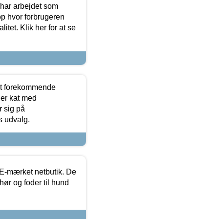
 har arbejdet som
op hvor forbrugeren
itet. Klik her for at se
est forekommende
ler kat med
r sig på
s udvalg.
E-mærket netbutik. De
hør og foder til hund