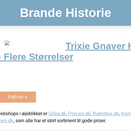
Brande Historie
Trixie Gnaver
– Flere Størrelser
Køb nu »
bshops i øjeblikket er
Gilpa.dk
,
Porcani.dk
,
Bullerbox.dk
,
Anim
nen.dk
, som alle har et stort sortiment til gode priser.