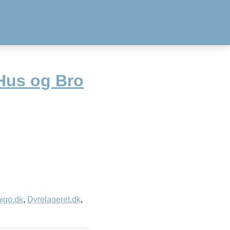
 Hus og Bro
igo.dk
,
Dyrelageret.dk
,