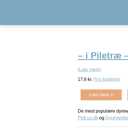
– i Piletræ 
(Læs mere)
17.6
kr.
(Vis fragtpris)
Læs mere »
De mest populære dyrewe
PetLux.dk
og
DyreVerde