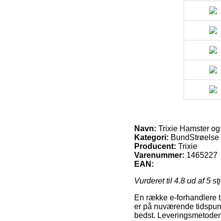
Navn:
Trixie Hamster o
Kategori:
BundStrøelse
Producent:
Trixie
Varenummer:
1465227
EAN:
Vurderet til
4.8
ud af 5 st
En række e-forhandlere ti
er på nuværende tidspunk
bedst. Leveringsmetoden 