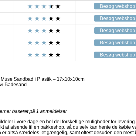
Besøg webshop
Besøg webshop
Besøg webshop
Besøg webshop
Besøg webshop
g Muse Sandbad i Plastik – 17x10x10cm
 & Badesand
jerner baseret på
1
anmeldelser
ldeler i vore dage en hel del forskellige muligheder for levering
t at afsende til en pakkeshop, så du selv kan hente de købte va
er altså særdeles let gængelig, samt oftest desuden den mest 