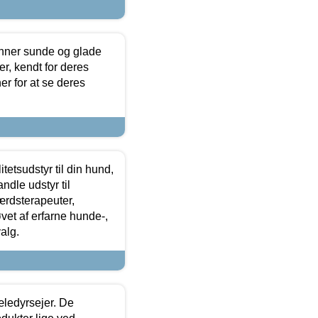
enner sunde og glade
r, kendt for deres
r for at se deres
tetsudstyr til din hund,
ndle udstyr til
ærdsterapeuter,
øvet af erfarne hunde-,
alg.
æledyrsejer. De