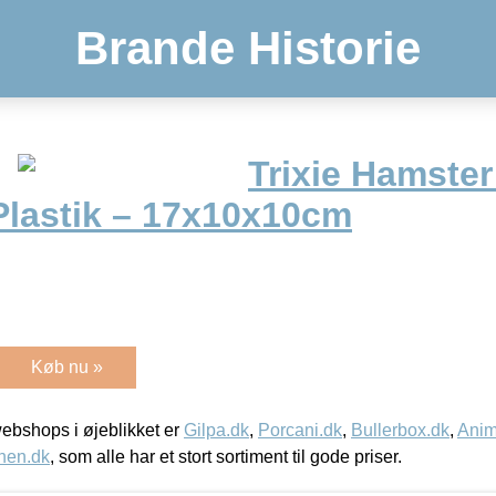
Brande Historie
Trixie Hamste
Plastik – 17x10x10cm
Køb nu »
bshops i øjeblikket er
Gilpa.dk
,
Porcani.dk
,
Bullerbox.dk
,
Anim
nen.dk
, som alle har et stort sortiment til gode priser.