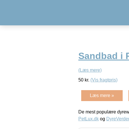
Sandbad i 
(Læs mere)
50
kr.
(Vis fragtpris)
Læs mere »
De mest populære dyrewe
PetLux.dk
og
DyreVerde