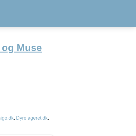
r og Muse
igo.dk
,
Dyrelageret.dk
,