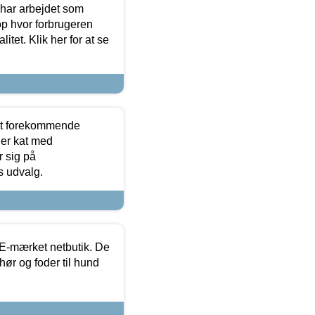
 har arbejdet som
op hvor forbrugeren
itet. Klik her for at se
est forekommende
ler kat med
r sig på
s udvalg.
E-mærket netbutik. De
hør og foder til hund