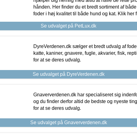
hjælper dig nemlig med altid at have de rette pr
hånden. Her finder du et bredt sortiment af både 
foder i høj kvalitet til både hund og kat. Klik her
Se udvalget på PetLux.dk
DyreVerdenen.dk sælger et bredt udvalg af foder 
katte, kaniner, gnavere, fugle, akvarier, fisk, repti
for at se deres udvalg.
Se udvalget på DyreVerdenen.dk
Gnaververdenen.dk har specialiseret sig indenf
og du finder derfor altid de bedste og nyeste tin
for at se deres udvalg.
Se udvalget på Gnaververdenen.dk