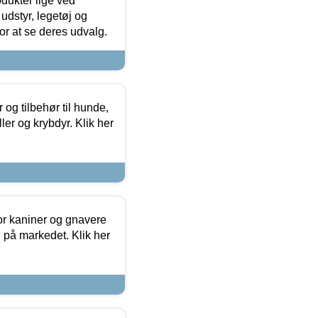
odukter lige ved
udstyr, legetøj og
 for at se deres udvalg.
og tilbehør til hunde,
ller og krybdyr. Klik her
or kaniner og gnavere
g på markedet. Klik her