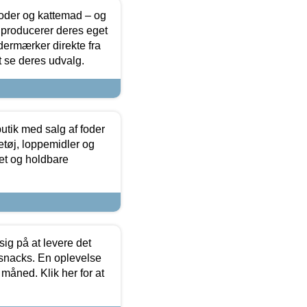
foder og kattemad – og
 producerer deres eget
dermærker direkte fra
t se deres udvalg.
utik med salg af foder
etøj, loppemidler og
tet og holdbare
sig på at levere det
 snacks. En oplevelse
 måned. Klik her for at