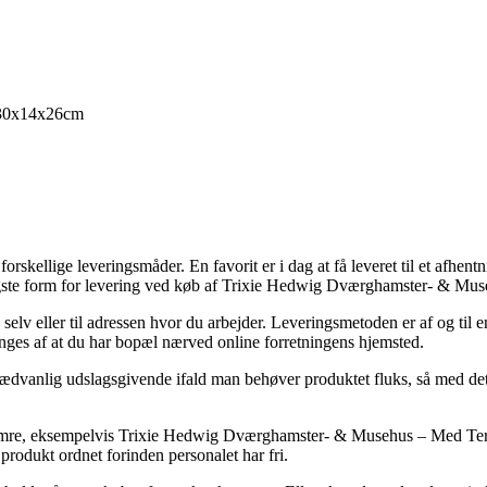
 30x14x26cm
skellige leveringsmåder. En favorit er i dag at få leveret til et afhentn
lligste form for levering ved køb af Trixie Hedwig Dværghamster- & M
g selv eller til adressen hvor du arbejder. Leveringsmetoden er af og ti
tinges af at du har bopæl nærved online forretningens hjemsted.
dvanlig udslagsgivende ifald man behøver produktet fluks, så med det f
renumre, eksempelvis Trixie Hedwig Dværghamster- & Musehus – Med Terr
 produkt ordnet forinden personalet har fri.