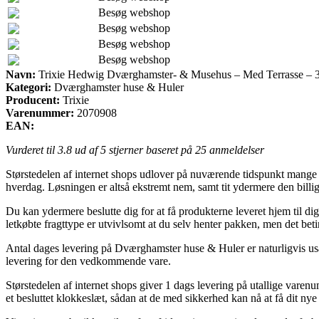
Besøg webshop
Besøg webshop
Besøg webshop
Besøg webshop
Navn:
Trixie Hedwig Dværghamster- & Musehus – Med Terrasse –
Kategori:
Dværghamster huse & Huler
Producent:
Trixie
Varenummer:
2070908
EAN:
Vurderet til
3.8
ud af 5 stjerner baseret på
25
anmeldelser
Størstedelen af internet shops udlover på nuværende tidspunkt mange for
hverdag. Løsningen er altså ekstremt nem, samt tit ydermere den bi
Du kan ydermere beslutte dig for at få produkterne leveret hjem til di
letkøbte fragttype er utvivlsomt at du selv henter pakken, men det be
Antal dages levering på Dværghamster huse & Huler er naturligvis usæ
levering for den vedkommende vare.
Størstedelen af internet shops giver 1 dags levering på utallige va
et besluttet klokkeslæt, sådan at de med sikkerhed kan nå at få dit nye