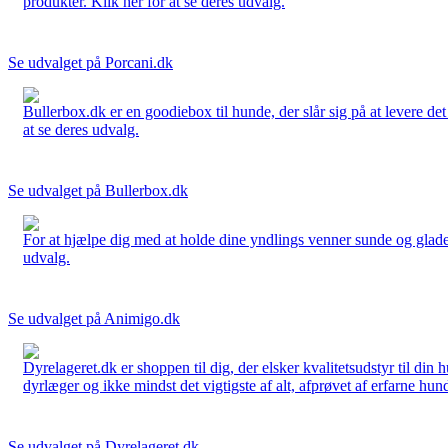
produkter. Klik her for at se deres udvalg.
Se udvalget på Porcani.dk
Bullerbox.dk er en goodiebox til hunde, der slår sig på at levere de
at se deres udvalg.
Se udvalget på Bullerbox.dk
For at hjælpe dig med at holde dine yndlings venner sunde og glade
udvalg.
Se udvalget på Animigo.dk
Dyrelageret.dk er shoppen til dig, der elsker kvalitetsudstyr til din
dyrlæger og ikke mindst det vigtigste af alt, afprøvet af erfarne hund
Se udvalget på Dyrelageret.dk