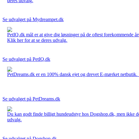
deres udvalg.
Se udvalget på Mydreampet.dk
PetIQ.dk mål er at give dig løsninger på de oftest forekommende års
Klik her for at se deres udvalg.
Se udvalget på PetIQ.dk
PetDreams.dk er en 100% dansk ejet og drevet E-mærket netbutik. De 
Se udvalget på PetDreams.dk
Du kan godt finde billigt hundeudstyr hos Dogshop.dk, men ikke det b
udvalg.
Se udvalget på Dogshop.dk