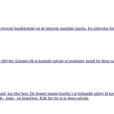
t sjoveste hundelegetøj og de lækreste naturlige snacks. En oplevelse for
 tilbyder Animigo.dk et komplet udvalg af produkter, kendt for deres na
 hund, kat eller hest. De lægger mange kræfter i at forhandle udstyr til k
e-, katte-, og hesteejere. Klik her for at se deres udvalg.