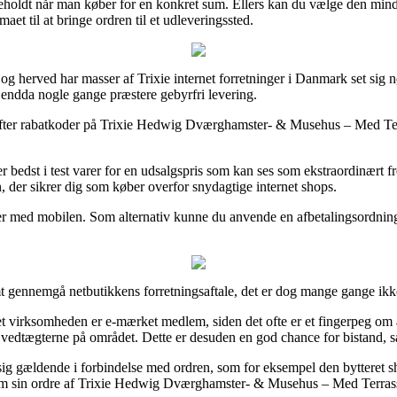
orbeholdt når man køber for en konkret sum. Ellers kan du vælge den mind
aet til at bringe ordren til et udleveringssted.
og herved har masser af Trixie internet forretninger i Danmark set sig nø
g endda nogle gange præstere gebyrfri levering.
efter rabatkoder på Trixie Hedwig Dværghamster- & Musehus – Med Terr
yder bedst i test varer for en udsalgspris som kan ses som ekstraordinært
, der sikrer dig som køber overfor snydagtige internet shops.
linger med mobilen. Som alternativ kunne du anvende en afbetalingsordni
mt gennemgå netbutikkens forretningsaftale, det er dog mange gange ikke
virksomheden er e-mærket medlem, siden det ofte er et fingerpeg om at 
vedtægterne på området. Dette er desuden en god chance for bistand, s
r sig gældende i forbindelse med ordren, som for eksempel den bytteret s
ne om sin ordre af Trixie Hedwig Dværghamster- & Musehus – Med Terrass