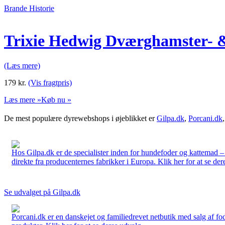
Brande Historie
Trixie Hedwig Dværghamster- 
(Læs mere)
179
kr.
(Vis fragtpris)
Læs mere »
Køb nu »
De mest populære dyrewebshops i øjeblikket er
Gilpa.dk
,
Porcani.dk
Hos Gilpa.dk er de specialister inden for hundefoder og kattemad –
direkte fra producenternes fabrikker i Europa. Klik her for at se der
Se udvalget på Gilpa.dk
Porcani.dk er en danskejet og familiedrevet netbutik med salg af fo