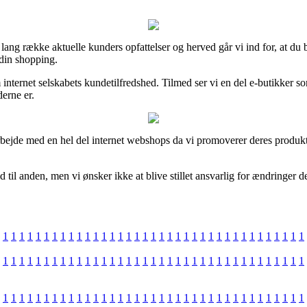
 lang række aktuelle kunders opfattelser og herved går vi ind for, at du
din shopping.
dé om internet selskabets kundetilfredshed. Tilmed ser vi en del e-butikk
derne er.
arbejde med en hel del internet webshops da vi promoverer deres produkt
 til anden, men vi ønsker ikke at blive stillet ansvarlig for ændringer d
1
1
1
1
1
1
1
1
1
1
1
1
1
1
1
1
1
1
1
1
1
1
1
1
1
1
1
1
1
1
1
1
1
1
1
1
1
1
1
1
1
1
1
1
1
1
1
1
1
1
1
1
1
1
1
1
1
1
1
1
1
1
1
1
1
1
1
1
1
1
1
1
1
1
1
1
1
1
1
1
1
1
1
1
1
1
1
1
1
1
1
1
1
1
1
1
1
1
1
1
1
1
1
1
1
1
1
1
1
1
1