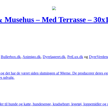
& Musehus – Med Terrasse – 30
,
Bullerbox.dk
,
Animigo.dk
,
Dyrelageret.dk
,
PetLux.dk
og
DyreVerden
 og det har de været siden slutningen af 90erne. De producerer deres 
es udvalg.
der til hunde og katte, hundesenge, kradsebræt, legetøj, loppemidler og 