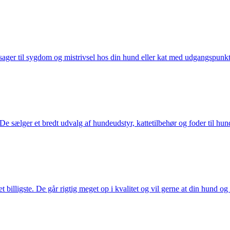
ager til sygdom og mistrivsel hos din hund eller kat med udgangspunkt 
sælger et bredt udvalg af hundeudstyr, kattetilbehør og foder til hund 
illigste. De går rigtig meget op i kvalitet og vil gerne at din hund og k