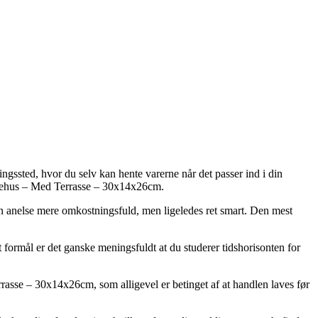
ingssted, hvor du selv kan hente varerne når det passer ind i din
usehus – Med Terrasse – 30x14x26cm.
l en anelse mere omkostningsfuld, men ligeledes ret smart. Den mest
ormål er det ganske meningsfuldt at du studerer tidshorisonten for
asse – 30x14x26cm, som alligevel er betinget af at handlen laves før