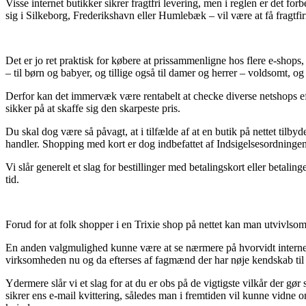
Visse internet butikker sikrer fragtfri levering, men i reglen er det f
sig i Silkeborg, Frederikshavn eller Humlebæk – vil være at få fragtfirm
Det er jo ret praktisk for købere at prissammenligne hos flere e-shops, 
– til børn og babyer, og tillige også til damer og herrer – voldsomt, o
Derfor kan det immervæk være rentabelt at checke diverse netshops 
sikker på at skaffe sig den skarpeste pris.
Du skal dog være så påvagt, at i tilfælde af at en butik på nettet tilb
handler. Shopping med kort er dog indbefattet af Indsigelsesordningen
Vi slår generelt et slag for bestillinger med betalingskort eller beta
tid.
Forud for at folk shopper i en Trixie shop på nettet kan man utvivlso
En anden valgmulighed kunne være at se nærmere på hvorvidt internet 
virksomheden nu og da efterses af fagmænd der har nøje kendskab til 
Ydermere slår vi et slag for at du er obs på de vigtigste vilkår der gø
sikrer ens e-mail kvittering, således man i fremtiden vil kunne vid