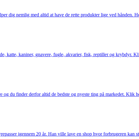
er dig nemlig med altid at have de rette produkter lige ved hånden. Her 
 katte, kaniner, gnavere, fugle, akvarier, fisk, reptiller og krybdyr. Kl
og du finder derfor altid de bedste og nyeste ting på markedet. Klik he
passer igennem 20 år. Han ville lave en shop hvor forbrugeren kan stole 