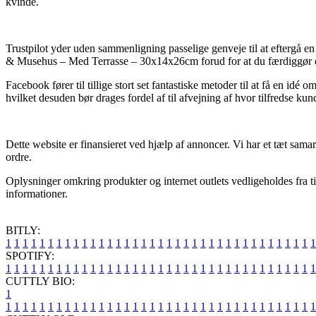
kvinde.
Trustpilot yder uden sammenligning passelige genveje til at eftergå en
& Musehus – Med Terrasse – 30x14x26cm forud for at du færdiggør 
Facebook fører til tillige stort set fantastiske metoder til at få en i
hvilket desuden bør drages fordel af til afvejning af hvor tilfredse kun
Dette website er finansieret ved hjælp af annoncer. Vi har et tæt sam
ordre.
Oplysninger omkring produkter og internet outlets vedligeholdes fra tid
informationer.
BITLY:
1
1
1
1
1
1
1
1
1
1
1
1
1
1
1
1
1
1
1
1
1
1
1
1
1
1
1
1
1
1
1
1
1
1
1
1
1
SPOTIFY:
1
1
1
1
1
1
1
1
1
1
1
1
1
1
1
1
1
1
1
1
1
1
1
1
1
1
1
1
1
1
1
1
1
1
1
1
1
CUTTLY BIO:
1
1
1
1
1
1
1
1
1
1
1
1
1
1
1
1
1
1
1
1
1
1
1
1
1
1
1
1
1
1
1
1
1
1
1
1
1
1