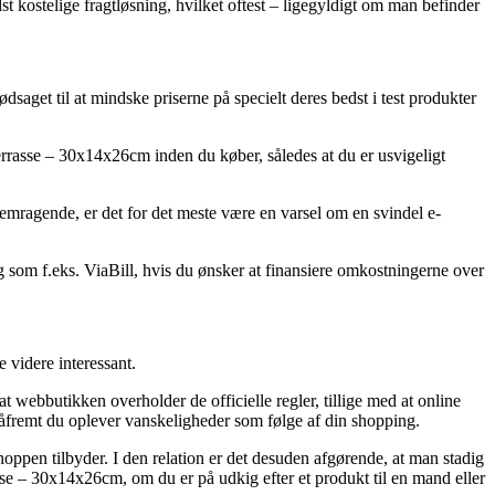
st kostelige fragtløsning, hvilket oftest – ligegyldigt om man befinder
dsaget til at mindske priserne på specielt deres bedst i test produkter
asse – 30x14x26cm inden du køber, således at du er usvigeligt
 fremragende, er det for det meste være en varsel om en svindel e-
ng som f.eks. ViaBill, hvis du ønsker at finansiere omkostningerne over
 videre interessant.
webbutikken overholder de officielle regler, tillige med at online
åfremt du oplever vanskeligheder som følge af din shopping.
hoppen tilbyder. I den relation er det desuden afgørende, at man stadig
e – 30x14x26cm, om du er på udkig efter et produkt til en mand eller