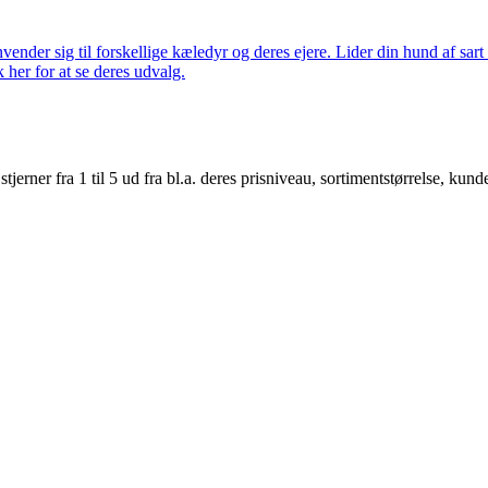
nder sig til forskellige kæledyr og deres ejere. Lider din hund af sart 
k her for at se deres udvalg.
er fra 1 til 5 ud fra bl.a. deres prisniveau, sortimentstørrelse, kunde