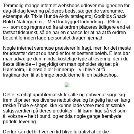
Temmelig mange internet webshops udlover muligheden for
dag-til-dag levering på deres bedst sælgende varenumre,
eksempelvis Trixie Hunde Aktivitetslegetøj Godbids Snack
Bold i Naturgummi – Med Indbygget forhindring – Ø9cm – –
– -, som dog regnes ud fra at ordren placeres tidligere end et
fastsat tidspunkt, så de har en chance for at nå at få ordren
betjent forinden lagerpersonalet drager hjemad.
Nogle internet varehuse præsterer fri fragt, men for det meste
forudsætter det at du handler for et bestemt beløb. Ellers bør
man udvælge den mindst kostelige type af levering, der i de
fleste tilfælde – ligegyldigt om man opholder sig tæt på
Hørsholm, Lillerød eller Hinnerup – vil blive at få
fragtmanden til at bringe produkterne til en pakkeshop.
Det er særligt uproblematisk for alle og enhver at søge sig
frem til priser hos diverse netbutikker, og følgelig har en lang
række Trixie e-shops ikke kunne lade være med at sænke
salgsværdien på deres produkter – til børn, lige så vel som
til voksne – helt i bund, og endda nogle gange frembyde
portofri levering.
Derfor kan det til hver en tid blive lukrativt at tjekke