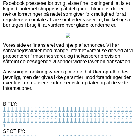
Facebook præsterer for øvrigt visse fine løsninger til at få et
kig ind i internet shoppens pålidelighed. Tilmed er der en
række forretninger på nettet som giver folk mulighed for at
registrere en omtale af virksomhedens service, hvilket også
bør tages i brug til at vurdere hvor glade kunderne er.
Vores side er finansieret ved hjælp af annoncer. Vi har
samarbejdsaftaler med mange internet varehuse derved at vi
præsenterer firmaernes varer, og indkasserer provision
såfremt de besøgende vi sender videre laver en transaktion.
Anvisninger omkring varer og internet butikker opretholdes
jævnligt, men der gives ikke garantier imod forandringer der
eventuelt er realiseret siden seneste opdatering af de viste
informationer.
BITLY:
1
1
1
1
1
1
1
1
1
1
1
1
1
1
1
1
1
1
1
1
1
1
1
1
1
1
1
1
1
1
1
1
1
1
1
1
1
1
1
1
1
1
1
1
1
1
1
1
1
1
1
1
1
1
1
1
1
1
1
1
1
1
1
1
1
1
1
1
1
1
1
1
1
1
1
1
1
1
1
1
1
1
1
1
1
1
1
1
1
1
1
1
1
1
1
1
1
1
1
1
SPOTIFY: