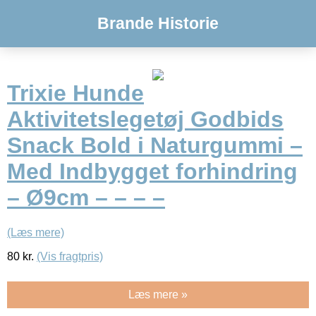
Brande Historie
Trixie Hunde
Aktivitetslegetøj Godbids
Snack Bold i Naturgummi –
Med Indbygget forhindring
– Ø9cm – – – –
(Læs mere)
80
kr.
(Vis fragtpris)
Læs mere »