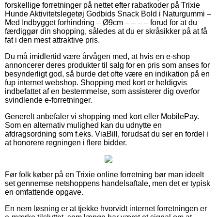
forskellige forretninger på nettet efter rabatkoder på Trixie
Hunde Aktivitetslegetøj Godbids Snack Bold i Naturgummi –
Med Indbygget forhindring – Ø9cm – – – – forud for at du
færdiggør din shopping, således at du er skråsikker på at få
fat i den mest attraktive pris.
Du må imidlertid være årvågen med, at hvis en e-shop
annoncerer deres produkter til salg for en pris som anses for
besynderligt god, så burde det ofte være en indikation på en
fup internet webshop. Shopping med kort er heldigvis
indbefattet af en bestemmelse, som assisterer dig overfor
svindlende e-forretninger.
Generelt anbefaler vi shopping med kort eller MobilePay.
Som en alternativ mulighed kan du udnytte en
afdragsordning som f.eks. ViaBill, forudsat du ser en fordel i
at honorere regningen i flere bidder.
Før folk køber på en Trixie online forretning bør man ideelt
set gennemse netshoppens handelsaftale, men det er typisk
en omfattende opgave.
En nem løsning er at tjekke hvorvidt internet forretningen er