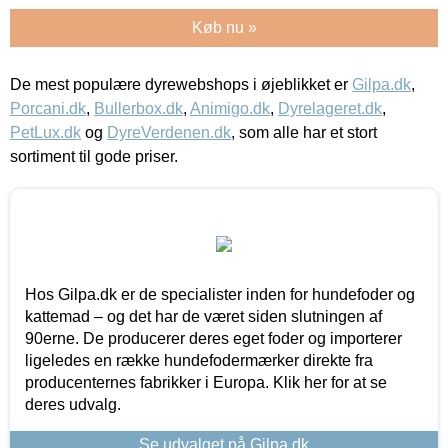
Køb nu »
De mest populære dyrewebshops i øjeblikket er
Gilpa.dk
,
Porcani.dk
,
Bullerbox.dk
,
Animigo.dk
,
Dyrelageret.dk
,
PetLux.dk
og
DyreVerdenen.dk
, som alle har et stort
sortiment til gode priser.
Hos Gilpa.dk er de specialister inden for hundefoder og
kattemad – og det har de været siden slutningen af
90erne. De producerer deres eget foder og importerer
ligeledes en række hundefodermærker direkte fra
producenternes fabrikker i Europa. Klik her for at se
deres udvalg.
Se udvalget på Gilpa.dk