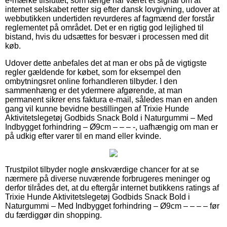
e-mærke tilsluttet, som længe har været et signal om at
internet selskabet retter sig efter dansk lovgivning, udover at
webbutikken undertiden revurderes af fagmænd der forstår
reglementet på området. Det er en rigtig god lejlighed til
bistand, hvis du udsættes for besvær i processen med dit
køb.
Udover dette anbefales det at man er obs på de vigtigste
regler gældende for købet, som for eksempel den
ombytningsret online forhandleren tilbyder. I den
sammenhæng er det ydermere afgørende, at man
permanent sikrer ens faktura e-mail, således man en anden
gang vil kunne bevidne bestillingen af Trixie Hunde
Aktivitetslegetøj Godbids Snack Bold i Naturgummi – Med
Indbygget forhindring – Ø9cm – – – -, uafhængig om man er
på udkig efter varer til en mand eller kvinde.
Trustpilot tilbyder nogle ønskværdige chancer for at se
nærmere på diverse nuværende forbrugeres meninger og
derfor tilrådes det, at du eftergår internet butikkens ratings af
Trixie Hunde Aktivitetslegetøj Godbids Snack Bold i
Naturgummi – Med Indbygget forhindring – Ø9cm – – – – før
du færdiggør din shopping.