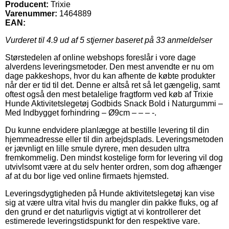
Producent:
Trixie
Varenummer:
1464889
EAN:
Vurderet til
4.9
ud af 5 stjerner baseret på
33
anmeldelser
Størstedelen af online webshops foreslår i vore dage
alverdens leveringsmetoder. Den mest anvendte er nu om
dage pakkeshops, hvor du kan afhente de købte produkter
når der er tid til det. Denne er altså ret så let gængelig, samt
oftest også den mest betalelige fragtform ved køb af Trixie
Hunde Aktivitetslegetøj Godbids Snack Bold i Naturgummi –
Med Indbygget forhindring – Ø9cm – – – -.
Du kunne endvidere planlægge at bestille levering til din
hjemmeadresse eller til din arbejdsplads. Leveringsmetoden
er jævnligt en lille smule dyrere, men desuden ultra
fremkommelig. Den mindst kostelige form for levering vil dog
utvivlsomt være at du selv henter ordren, som dog afhænger
af at du bor lige ved online firmaets hjemsted.
Leveringsdygtigheden på Hunde aktivitetslegetøj kan vise
sig at være ultra vital hvis du mangler din pakke fluks, og af
den grund er det naturligvis vigtigt at vi kontrollerer det
estimerede leveringstidspunkt for den respektive vare.