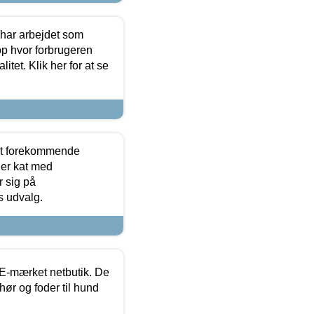
 har arbejdet som
op hvor forbrugeren
itet. Klik her for at se
est forekommende
ler kat med
r sig på
s udvalg.
E-mærket netbutik. De
hør og foder til hund