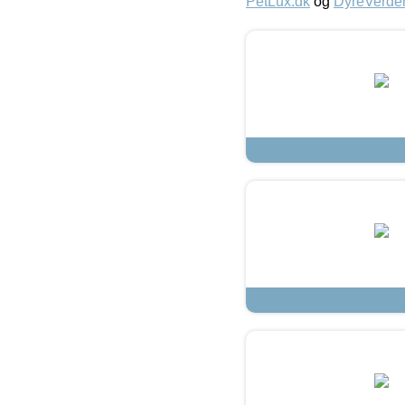
PetLux.dk
og
DyreVerde