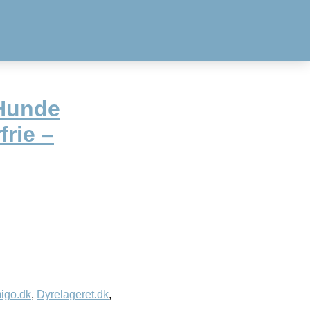
 Hunde
rie –
igo.dk
,
Dyrelageret.dk
,