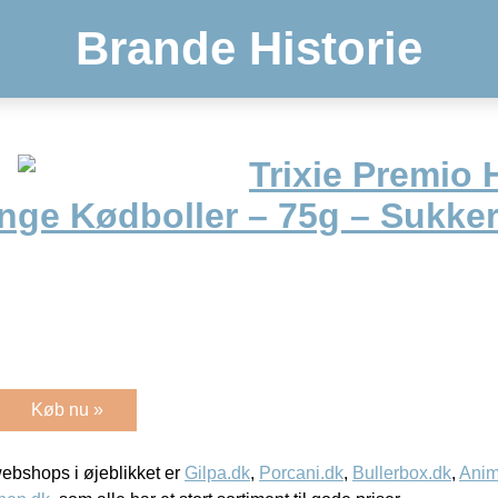
Brande Historie
Trixie Premio
nge Kødboller – 75g – Sukkerf
Køb nu »
bshops i øjeblikket er
Gilpa.dk
,
Porcani.dk
,
Bullerbox.dk
,
Anim