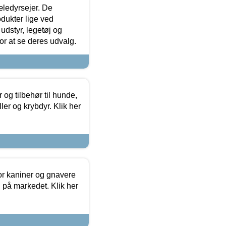
æledyrsejer. De
odukter lige ved
udstyr, legetøj og
 for at se deres udvalg.
og tilbehør til hunde,
ller og krybdyr. Klik her
or kaniner og gnavere
g på markedet. Klik her