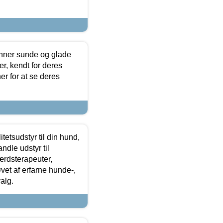
enner sunde og glade
r, kendt for deres
r for at se deres
tetsudstyr til din hund,
ndle udstyr til
ærdsterapeuter,
øvet af erfarne hunde-,
alg.