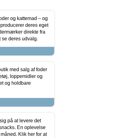
foder og kattemad – og
 producerer deres eget
dermærker direkte fra
t se deres udvalg.
utik med salg af foder
etøj, loppemidler og
tet og holdbare
sig på at levere det
 snacks. En oplevelse
 måned. Klik her for at