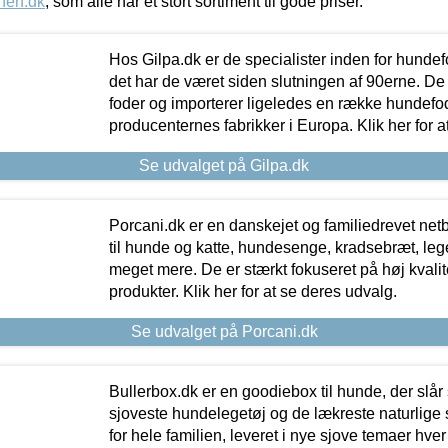
nen.dk
, som alle har et stort sortiment til gode priser.
Hos Gilpa.dk er de specialister inden for hunde
det har de været siden slutningen af 90erne. De
foder og importerer ligeledes en række hundefo
producenternes fabrikker i Europa. Klik her for a
Se udvalget på Gilpa.dk
Porcani.dk er en danskejet og familiedrevet netb
til hunde og katte, hundesenge, kradsebræt, leg
meget mere. De er stærkt fokuseret på høj kvali
produkter. Klik her for at se deres udvalg.
Se udvalget på Porcani.dk
Bullerbox.dk er en goodiebox til hunde, der slår 
sjoveste hundelegetøj og de lækreste naturlige
for hele familien, leveret i nye sjove temaer hver