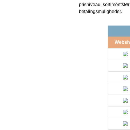
prisniveau, sortimentstø
betalingsmuligheder.
Websh