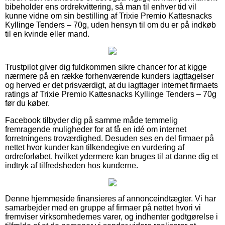
bibeholder ens ordrekvittering, så man til enhver tid vil
kunne vidne om sin bestilling af Trixie Premio Kattesnacks
Kyllinge Tenders – 70g, uden hensyn til om du er på indkøb
til en kvinde eller mand.
Trustpilot giver dig fuldkommen sikre chancer for at kigge
nærmere på en række forhenværende kunders iagttagelser
og herved er det prisværdigt, at du iagttager internet firmaets
ratings af Trixie Premio Kattesnacks Kyllinge Tenders – 70g
før du køber.
Facebook tilbyder dig på samme måde temmelig
fremragende muligheder for at få en idé om internet
forretningens troværdighed. Desuden ses en del firmaer på
nettet hvor kunder kan tilkendegive en vurdering af
ordreforløbet, hvilket ydermere kan bruges til at danne dig et
indtryk af tilfredsheden hos kunderne.
Denne hjemmeside finansieres af annonceindtægter. Vi har
samarbejder med en gruppe af firmaer på nettet hvori vi
fremviser virksomhedernes varer, og indhenter godtgørelse i