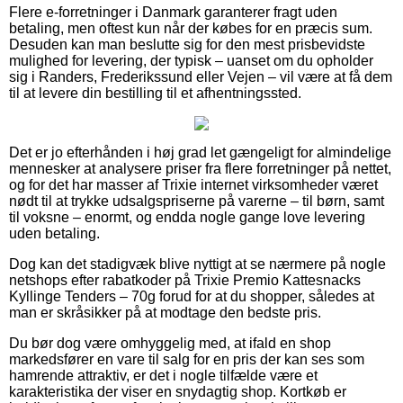
Flere e-forretninger i Danmark garanterer fragt uden
betaling, men oftest kun når der købes for en præcis sum.
Desuden kan man beslutte sig for den mest prisbevidste
mulighed for levering, der typisk – uanset om du opholder
sig i Randers, Frederikssund eller Vejen – vil være at få dem
til at levere din bestilling til et afhentningssted.
Det er jo efterhånden i høj grad let gængeligt for almindelige
mennesker at analysere priser fra flere forretninger på nettet,
og for det har masser af Trixie internet virksomheder været
nødt til at trykke udsalgspriserne på varerne – til børn, samt
til voksne – enormt, og endda nogle gange love levering
uden betaling.
Dog kan det stadigvæk blive nyttigt at se nærmere på nogle
netshops efter rabatkoder på Trixie Premio Kattesnacks
Kyllinge Tenders – 70g forud for at du shopper, således at
man er skråsikker på at modtage den bedste pris.
Du bør dog være omhyggelig med, at ifald en shop
markedsfører en vare til salg for en pris der kan ses som
hamrende attraktiv, er det i nogle tilfælde være et
karakteristika der viser en snydagtig shop. Kortkøb er