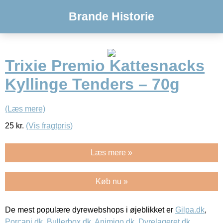
Brande Historie
Trixie Premio Kattesnacks
Kyllinge Tenders – 70g
(Læs mere)
25
kr.
(Vis fragtpris)
Læs mere »
Køb nu »
De mest populære dyrewebshops i øjeblikket er
Gilpa.dk
,
Porcani.dk
,
Bullerbox.dk
,
Animigo.dk
,
Dyrelageret.dk
,