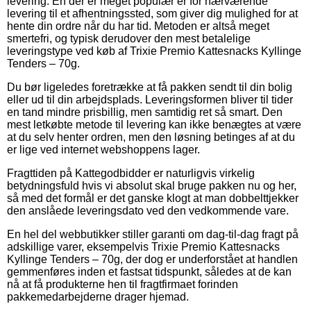
levering. En der er meget populær er for nærværende
levering til et afhentningssted, som giver dig mulighed for at
hente din ordre når du har tid. Metoden er altså meget
smertefri, og typisk derudover den mest betalelige
leveringstype ved køb af Trixie Premio Kattesnacks Kyllinge
Tenders – 70g.
Du bør ligeledes foretrække at få pakken sendt til din bolig
eller ud til din arbejdsplads. Leveringsformen bliver til tider
en tand mindre prisbillig, men samtidig ret så smart. Den
mest letkøbte metode til levering kan ikke benægtes at være
at du selv henter ordren, men den løsning betinges af at du
er lige ved internet webshoppens lager.
Fragttiden på Kattegodbidder er naturligvis virkelig
betydningsfuld hvis vi absolut skal bruge pakken nu og her,
så med det formål er det ganske klogt at man dobbelttjekker
den anslåede leveringsdato ved den vedkommende vare.
En hel del webbutikker stiller garanti om dag-til-dag fragt på
adskillige varer, eksempelvis Trixie Premio Kattesnacks
Kyllinge Tenders – 70g, der dog er underforstået at handlen
gemmenføres inden et fastsat tidspunkt, således at de kan
nå at få produkterne hen til fragtfirmaet forinden
pakkemedarbejderne drager hjemad.