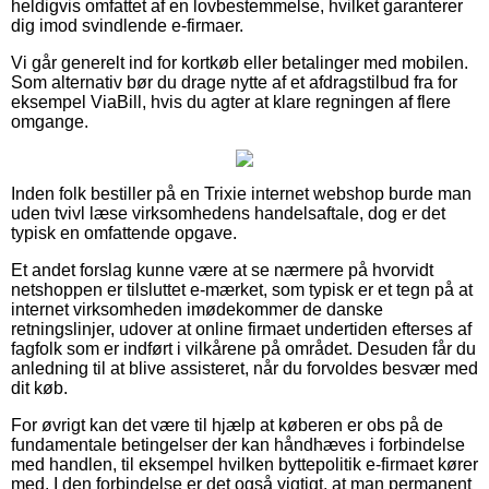
heldigvis omfattet af en lovbestemmelse, hvilket garanterer
dig imod svindlende e-firmaer.
Vi går generelt ind for kortkøb eller betalinger med mobilen.
Som alternativ bør du drage nytte af et afdragstilbud fra for
eksempel ViaBill, hvis du agter at klare regningen af flere
omgange.
Inden folk bestiller på en Trixie internet webshop burde man
uden tvivl læse virksomhedens handelsaftale, dog er det
typisk en omfattende opgave.
Et andet forslag kunne være at se nærmere på hvorvidt
netshoppen er tilsluttet e-mærket, som typisk er et tegn på at
internet virksomheden imødekommer de danske
retningslinjer, udover at online firmaet undertiden efterses af
fagfolk som er indført i vilkårene på området. Desuden får du
anledning til at blive assisteret, når du forvoldes besvær med
dit køb.
For øvrigt kan det være til hjælp at køberen er obs på de
fundamentale betingelser der kan håndhæves i forbindelse
med handlen, til eksempel hvilken byttepolitik e-firmaet kører
med. I den forbindelse er det også vigtigt, at man permanent