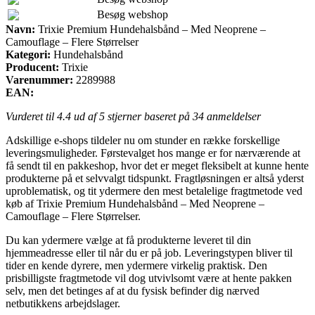
Besøg webshop
Navn:
Trixie Premium Hundehalsbånd – Med Neoprene –
Camouflage – Flere Størrelser
Kategori:
Hundehalsbånd
Producent:
Trixie
Varenummer:
2289988
EAN:
Vurderet til
4.4
ud af 5 stjerner baseret på
34
anmeldelser
Adskillige e-shops tildeler nu om stunder en række forskellige
leveringsmuligheder. Førstevalget hos mange er for nærværende at
få sendt til en pakkeshop, hvor det er meget fleksibelt at kunne hente
produkterne på et selvvalgt tidspunkt. Fragtløsningen er altså yderst
uproblematisk, og tit ydermere den mest betalelige fragtmetode ved
køb af Trixie Premium Hundehalsbånd – Med Neoprene –
Camouflage – Flere Størrelser.
Du kan ydermere vælge at få produkterne leveret til din
hjemmeadresse eller til når du er på job. Leveringstypen bliver til
tider en kende dyrere, men ydermere virkelig praktisk. Den
prisbilligste fragtmetode vil dog utvivlsomt være at hente pakken
selv, men det betinges af at du fysisk befinder dig nærved
netbutikkens arbejdslager.