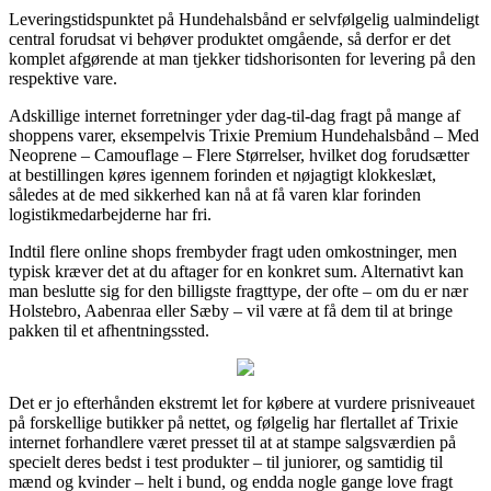
Leveringstidspunktet på Hundehalsbånd er selvfølgelig ualmindeligt
central forudsat vi behøver produktet omgående, så derfor er det
komplet afgørende at man tjekker tidshorisonten for levering på den
respektive vare.
Adskillige internet forretninger yder dag-til-dag fragt på mange af
shoppens varer, eksempelvis Trixie Premium Hundehalsbånd – Med
Neoprene – Camouflage – Flere Størrelser, hvilket dog forudsætter
at bestillingen køres igennem forinden et nøjagtigt klokkeslæt,
således at de med sikkerhed kan nå at få varen klar forinden
logistikmedarbejderne har fri.
Indtil flere online shops frembyder fragt uden omkostninger, men
typisk kræver det at du aftager for en konkret sum. Alternativt kan
man beslutte sig for den billigste fragttype, der ofte – om du er nær
Holstebro, Aabenraa eller Sæby – vil være at få dem til at bringe
pakken til et afhentningssted.
Det er jo efterhånden ekstremt let for købere at vurdere prisniveauet
på forskellige butikker på nettet, og følgelig har flertallet af Trixie
internet forhandlere været presset til at at stampe salgsværdien på
specielt deres bedst i test produkter – til juniorer, og samtidig til
mænd og kvinder – helt i bund, og endda nogle gange love fragt