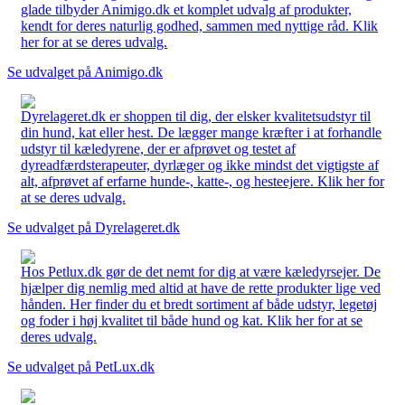
glade tilbyder Animigo.dk et komplet udvalg af produkter,
kendt for deres naturlig godhed, sammen med nyttige råd. Klik
her for at se deres udvalg.
Se udvalget på Animigo.dk
Dyrelageret.dk er shoppen til dig, der elsker kvalitetsudstyr til
din hund, kat eller hest. De lægger mange kræfter i at forhandle
udstyr til kæledyrene, der er afprøvet og testet af
dyreadfærdsterapeuter, dyrlæger og ikke mindst det vigtigste af
alt, afprøvet af erfarne hunde-, katte-, og hesteejere. Klik her for
at se deres udvalg.
Se udvalget på Dyrelageret.dk
Hos Petlux.dk gør de det nemt for dig at være kæledyrsejer. De
hjælper dig nemlig med altid at have de rette produkter lige ved
hånden. Her finder du et bredt sortiment af både udstyr, legetøj
og foder i høj kvalitet til både hund og kat. Klik her for at se
deres udvalg.
Se udvalget på PetLux.dk