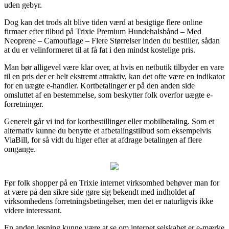
uden gebyr.
Dog kan det trods alt blive tiden værd at besigtige flere online
firmaer efter tilbud på Trixie Premium Hundehalsbånd – Med
Neoprene – Camouflage – Flere Størrelser inden du bestiller, sådan
at du er velinformeret til at få fat i den mindst kostelige pris.
Man bør alligevel være klar over, at hvis en netbutik tilbyder en vare
til en pris der er helt ekstremt attraktiv, kan det ofte være en indikator
for en uægte e-handler. Kortbetalinger er på den anden side
omsluttet af en bestemmelse, som beskytter folk overfor uægte e-
forretninger.
Generelt går vi ind for kortbestillinger eller mobilbetaling. Som et
alternativ kunne du benytte et afbetalingstilbud som eksempelvis
ViaBill, for så vidt du higer efter at afdrage betalingen af flere
omgange.
Før folk shopper på en Trixie internet virksomhed behøver man for
at være på den sikre side gøre sig bekendt med indholdet af
virksomhedens forretningsbetingelser, men det er naturligvis ikke
videre interessant.
En anden løsning kunne være at se om internet selskabet er e-mærke