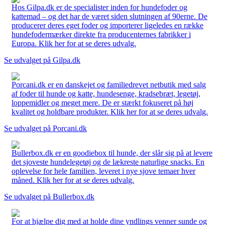
Hos Gilpa.dk er de specialister inden for hundefoder og
kattemad – og det har de været siden slutningen af 90erne. De
producerer deres eget foder og importerer ligeledes en række
hundefodermærker direkte fra producenternes fabrikker i
Europa. Klik her for at se deres udvalg.
Se udvalget på Gilpa.dk
Porcani.dk er en danskejet og familiedrevet netbutik med salg
af foder til hunde og katte, hundesenge, kradsebræt, legetøj,
loppemidler og meget mere. De er stærkt fokuseret på høj
kvalitet og holdbare produkter. Klik her for at se deres udvalg.
Se udvalget på Porcani.dk
Bullerbox.dk er en goodiebox til hunde, der slår sig på at levere
det sjoveste hundelegetøj og de lækreste naturlige snacks. En
oplevelse for hele familien, leveret i nye sjove temaer hver
måned. Klik her for at se deres udvalg.
Se udvalget på Bullerbox.dk
For at hjælpe dig med at holde dine yndlings venner sunde og