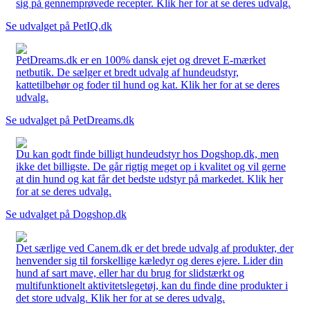
sig på gennemprøvede recepter. Klik her for at se deres udvalg.
Se udvalget på PetIQ.dk
PetDreams.dk er en 100% dansk ejet og drevet E-mærket
netbutik. De sælger et bredt udvalg af hundeudstyr,
kattetilbehør og foder til hund og kat. Klik her for at se deres
udvalg.
Se udvalget på PetDreams.dk
Du kan godt finde billigt hundeudstyr hos Dogshop.dk, men
ikke det billigste. De går rigtig meget op i kvalitet og vil gerne
at din hund og kat får det bedste udstyr på markedet. Klik her
for at se deres udvalg.
Se udvalget på Dogshop.dk
Det særlige ved Canem.dk er det brede udvalg af produkter, der
henvender sig til forskellige kæledyr og deres ejere. Lider din
hund af sart mave, eller har du brug for slidstærkt og
multifunktionelt aktivitetslegetøj, kan du finde dine produkter i
det store udvalg. Klik her for at se deres udvalg.