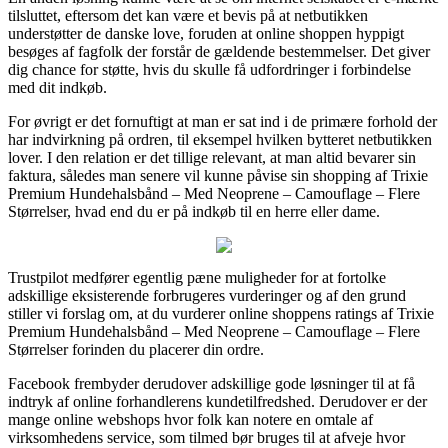
tilsluttet, eftersom det kan være et bevis på at netbutikken
understøtter de danske love, foruden at online shoppen hyppigt
besøges af fagfolk der forstår de gældende bestemmelser. Det giver
dig chance for støtte, hvis du skulle få udfordringer i forbindelse
med dit indkøb.
For øvrigt er det fornuftigt at man er sat ind i de primære forhold der
har indvirkning på ordren, til eksempel hvilken bytteret netbutikken
lover. I den relation er det tillige relevant, at man altid bevarer sin
faktura, således man senere vil kunne påvise sin shopping af Trixie
Premium Hundehalsbånd – Med Neoprene – Camouflage – Flere
Størrelser, hvad end du er på indkøb til en herre eller dame.
Trustpilot medfører egentlig pæne muligheder for at fortolke
adskillige eksisterende forbrugeres vurderinger og af den grund
stiller vi forslag om, at du vurderer online shoppens ratings af Trixie
Premium Hundehalsbånd – Med Neoprene – Camouflage – Flere
Størrelser forinden du placerer din ordre.
Facebook frembyder derudover adskillige gode løsninger til at få
indtryk af online forhandlerens kundetilfredshed. Derudover er der
mange online webshops hvor folk kan notere en omtale af
virksomhedens service, som tilmed bør bruges til at afveje hvor