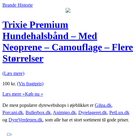
Brande Historie
Trixie Premium
Hundehalsbånd – Med
Neoprene – Camouflage – Flere
Størrelser
(Læs mere)
100
kr.
(Vis fragtpris)
Læs mere »
Køb nu »
De mest populære dyrewebshops i øjeblikket er
Gilpa.dk
,
Porcani.dk
,
Bullerbox.dk
,
Animigo.dk
,
Dyrelageret.dk
,
PetLux.dk
og
DyreVerdenen.dk
, som alle har et stort sortiment til gode priser.