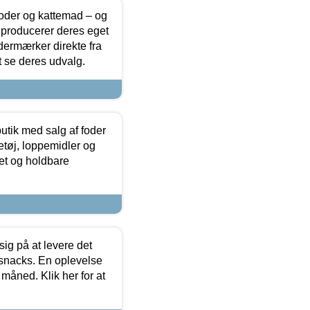
foder og kattemad – og
 producerer deres eget
dermærker direkte fra
t se deres udvalg.
utik med salg af foder
etøj, loppemidler og
tet og holdbare
sig på at levere det
 snacks. En oplevelse
 måned. Klik her for at