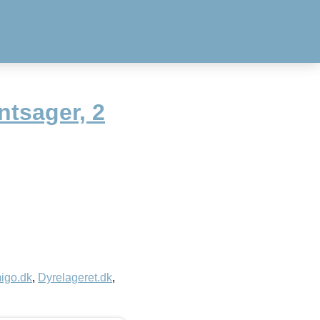
ntsager, 2
igo.dk
,
Dyrelageret.dk
,