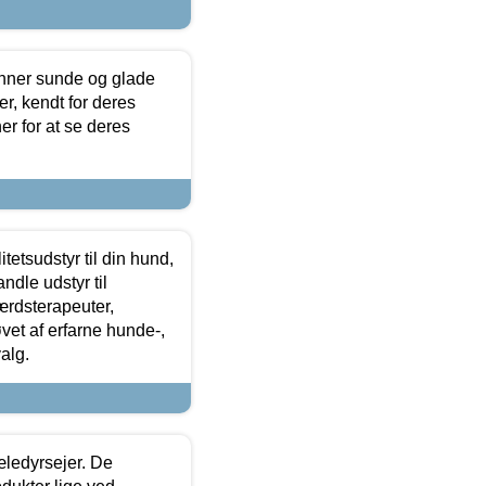
enner sunde og glade
r, kendt for deres
r for at se deres
tetsudstyr til din hund,
ndle udstyr til
ærdsterapeuter,
øvet af erfarne hunde-,
alg.
æledyrsejer. De