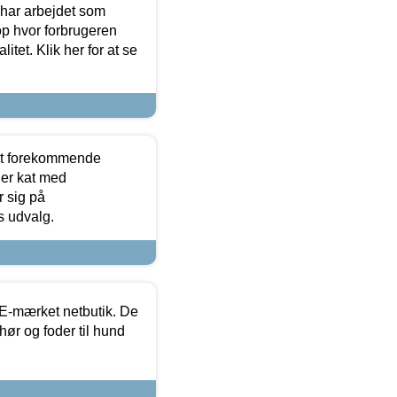
 har arbejdet som
op hvor forbrugeren
itet. Klik her for at se
est forekommende
ler kat med
r sig på
s udvalg.
E-mærket netbutik. De
hør og foder til hund