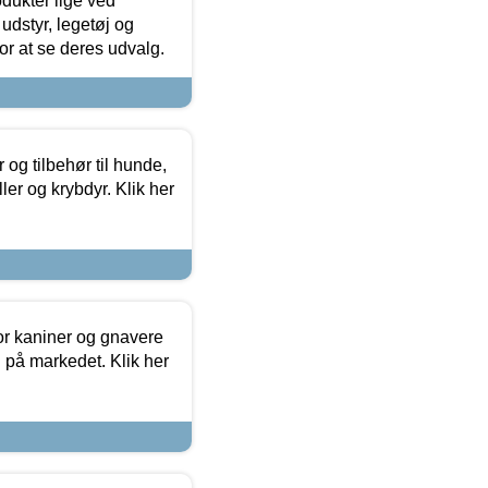
odukter lige ved
udstyr, legetøj og
 for at se deres udvalg.
og tilbehør til hunde,
ller og krybdyr. Klik her
or kaniner og gnavere
g på markedet. Klik her