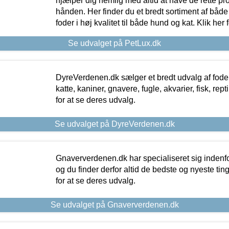
hjælper dig nemlig med altid at have de rette pr
hånden. Her finder du et bredt sortiment af både 
foder i høj kvalitet til både hund og kat. Klik her
Se udvalget på PetLux.dk
DyreVerdenen.dk sælger et bredt udvalg af foder 
katte, kaniner, gnavere, fugle, akvarier, fisk, repti
for at se deres udvalg.
Se udvalget på DyreVerdenen.dk
Gnaververdenen.dk har specialiseret sig indenf
og du finder derfor altid de bedste og nyeste tin
for at se deres udvalg.
Se udvalget på Gnaververdenen.dk