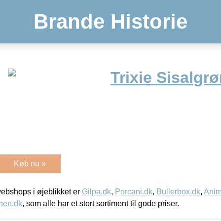
Brande Historie
Trixie Sisalgrø
Køb nu »
bshops i øjeblikket er
Gilpa.dk
,
Porcani.dk
,
Bullerbox.dk
,
Anim
nen.dk
, som alle har et stort sortiment til gode priser.