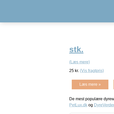
stk.
(Læs mere)
25
kr.
(Vis fragtpris)
Læs mere »
De mest populære dyrewe
PetLux.dk
og
DyreVerde