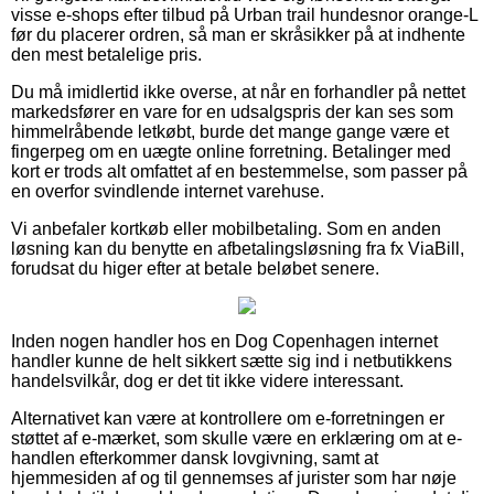
visse e-shops efter tilbud på Urban trail hundesnor orange-L
før du placerer ordren, så man er skråsikker på at indhente
den mest betalelige pris.
Du må imidlertid ikke overse, at når en forhandler på nettet
markedsfører en vare for en udsalgspris der kan ses som
himmelråbende letkøbt, burde det mange gange være et
fingerpeg om en uægte online forretning. Betalinger med
kort er trods alt omfattet af en bestemmelse, som passer på
en overfor svindlende internet varehuse.
Vi anbefaler kortkøb eller mobilbetaling. Som en anden
løsning kan du benytte en afbetalingsløsning fra fx ViaBill,
forudsat du higer efter at betale beløbet senere.
Inden nogen handler hos en Dog Copenhagen internet
handler kunne de helt sikkert sætte sig ind i netbutikkens
handelsvilkår, dog er det tit ikke videre interessant.
Alternativet kan være at kontrollere om e-forretningen er
støttet af e-mærket, som skulle være en erklæring om at e-
handlen efterkommer dansk lovgivning, samt at
hjemmesiden af og til gennemses af jurister som har nøje