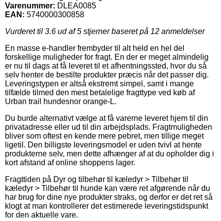
Varenummer:
DLEA0085
EAN:
5740000300858
Vurderet til
3.6
ud af 5 stjerner baseret på
12
anmeldelser
En masse e-handler frembyder til alt held en hel del
forskellige muligheder for fragt. En der er meget almindelig
er nu til dags at få leveret til et afhentningssted, hvor du så
selv henter de bestilte produkter præcis når det passer dig.
Leveringstypen er altså ekstremt simpel, samt i mange
tilfælde tilmed den mest betalelige fragttype ved køb af
Urban trail hundesnor orange-L.
Du burde alternativt vælge at få varerne leveret hjem til din
privatadresse eller ud til din arbejdsplads. Fragtmuligheden
bliver som oftest en kende mere pebret, men tillige meget
ligetil. Den billigste leveringsmodel er uden tvivl at hente
produkterne selv, men dette afhænger af at du opholder dig i
kort afstand af online shoppens lager.
Fragttiden på Dyr og tilbehør til kæledyr > Tilbehør til
kæledyr > Tilbehør til hunde kan være ret afgørende når du
har brug for dine nye produkter straks, og derfor er det ret så
klogt at man kontrollerer det estimerede leveringstidspunkt
for den aktuelle vare.