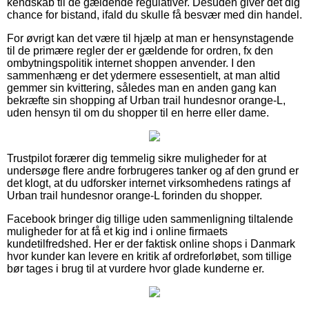
kendskab til de gældende regulativer. Desuden giver det dig
chance for bistand, ifald du skulle få besvær med din handel.
For øvrigt kan det være til hjælp at man er hensynstagende
til de primære regler der er gældende for ordren, fx den
ombytningspolitik internet shoppen anvender. I den
sammenhæng er det ydermere essesentielt, at man altid
gemmer sin kvittering, således man en anden gang kan
bekræfte sin shopping af Urban trail hundesnor orange-L,
uden hensyn til om du shopper til en herre eller dame.
Trustpilot forærer dig temmelig sikre muligheder for at
undersøge flere andre forbrugeres tanker og af den grund er
det klogt, at du udforsker internet virksomhedens ratings af
Urban trail hundesnor orange-L forinden du shopper.
Facebook bringer dig tillige uden sammenligning tiltalende
muligheder for at få et kig ind i online firmaets
kundetilfredshed. Her er der faktisk online shops i Danmark
hvor kunder kan levere en kritik af ordreforløbet, som tillige
bør tages i brug til at vurdere hvor glade kunderne er.