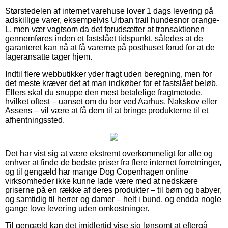
Størstedelen af internet varehuse lover 1 dags levering på
adskillige varer, eksempelvis Urban trail hundesnor orange-
L, men vær vagtsom da det forudsætter at transaktionen
gennemføres inden et fastslået tidspunkt, således at de
garanteret kan nå at få varerne på posthuset forud for at de
lageransatte tager hjem.
Indtil flere webbutikker yder fragt uden beregning, men for
det meste kræver det at man indkøber for et fastslået beløb.
Ellers skal du snuppe den mest betalelige fragtmetode,
hvilket oftest – uanset om du bor ved Aarhus, Nakskov eller
Assens – vil være at få dem til at bringe produkterne til et
afhentningssted.
Det har vist sig at være ekstremt overkommeligt for alle og
enhver at finde de bedste priser fra flere internet forretninger,
og til gengæld har mange Dog Copenhagen online
virksomheder ikke kunne lade være med at nedskære
priserne på en række af deres produkter – til børn og babyer,
og samtidig til herrer og damer – helt i bund, og endda nogle
gange love levering uden omkostninger.
Til gengæld kan det imidlertid vise sig lønsomt at eftergå