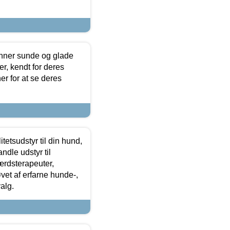
enner sunde og glade
r, kendt for deres
r for at se deres
tetsudstyr til din hund,
ndle udstyr til
ærdsterapeuter,
øvet af erfarne hunde-,
alg.