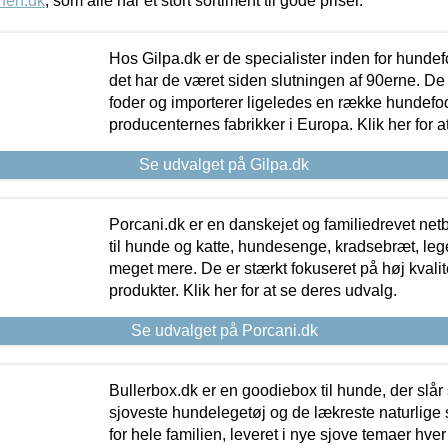
nen.dk
, som alle har et stort sortiment til gode priser.
Hos Gilpa.dk er de specialister inden for hunde
det har de været siden slutningen af 90erne. De
foder og importerer ligeledes en række hundefo
producenternes fabrikker i Europa. Klik her for a
Se udvalget på Gilpa.dk
Porcani.dk er en danskejet og familiedrevet netb
til hunde og katte, hundesenge, kradsebræt, leg
meget mere. De er stærkt fokuseret på høj kvali
produkter. Klik her for at se deres udvalg.
Se udvalget på Porcani.dk
Bullerbox.dk er en goodiebox til hunde, der slår 
sjoveste hundelegetøj og de lækreste naturlige
for hele familien, leveret i nye sjove temaer hver