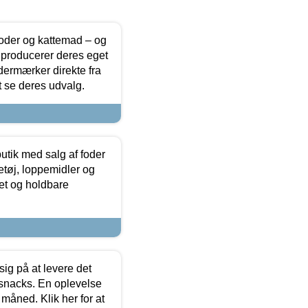
foder og kattemad – og
 producerer deres eget
dermærker direkte fra
t se deres udvalg.
utik med salg af foder
etøj, loppemidler og
tet og holdbare
sig på at levere det
 snacks. En oplevelse
 måned. Klik her for at