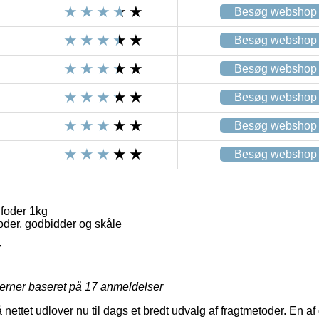
Besøg webshop
Besøg webshop
Besøg webshop
Besøg webshop
Besøg webshop
Besøg webshop
foder 1kg
oder, godbidder og skåle
7
jerner baseret på
17
anmeldelser
 nettet udlover nu til dags et bredt udvalg af fragtmetoder. En af 