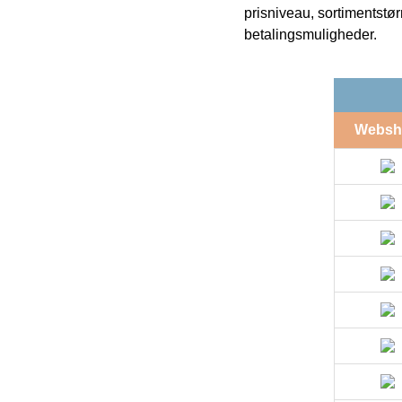
prisniveau, sortimentstø
betalingsmuligheder.
Websh