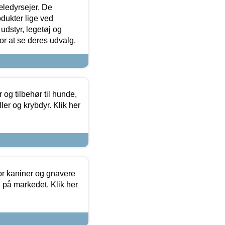
æledyrsejer. De
odukter lige ved
udstyr, legetøj og
 for at se deres udvalg.
og tilbehør til hunde,
ller og krybdyr. Klik her
or kaniner og gnavere
g på markedet. Klik her