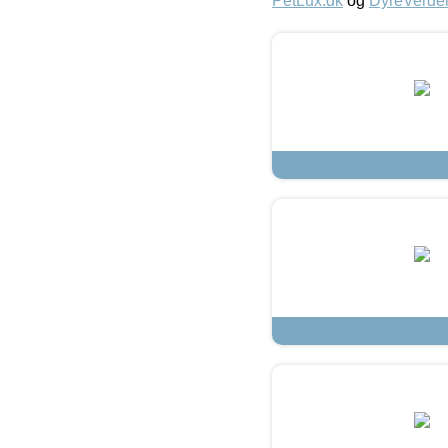
PetLux.dk
og
DyreVerde