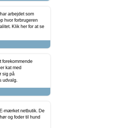
 har arbejdet som
op hvor forbrugeren
itet. Klik her for at se
est forekommende
ler kat med
r sig på
s udvalg.
E-mærket netbutik. De
hør og foder til hund