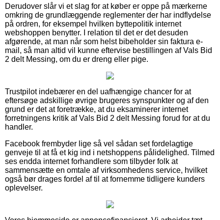
Derudover slår vi et slag for at køber er oppe på mærkerne
omkring de grundlæggende reglementer der har indflydelse
på ordren, for eksempel hvilken byttepolitik internet
webshoppen benytter. I relation til det er det desuden
afgørende, at man når som helst bibeholder sin faktura e-
mail, så man altid vil kunne eftervise bestillingen af Vals Bid
2 delt Messing, om du er dreng eller pige.
Trustpilot indebærer en del uafhængige chancer for at
eftersøge adskillige øvrige brugeres synspunkter og af den
grund er det at foretrække, at du eksaminerer internet
forretningens kritik af Vals Bid 2 delt Messing forud for at du
handler.
Facebook frembyder lige så vel sådan set fordelagtige
genveje til at få et kig ind i netshoppens pålidelighed. Tilmed
ses endda internet forhandlere som tilbyder folk at
sammensætte en omtale af virksomhedens service, hvilket
også bør drages fordel af til at fornemme tidligere kunders
oplevelser.