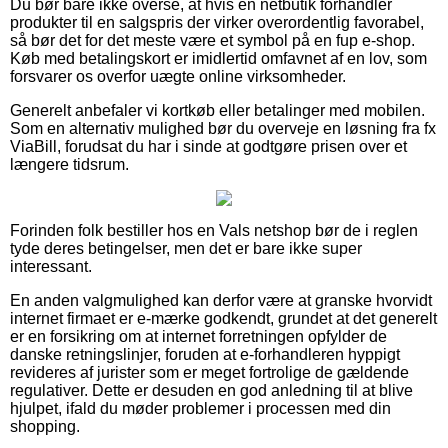
Du bør bare ikke overse, at hvis en netbutik forhandler
produkter til en salgspris der virker overordentlig favorabel,
så bør det for det meste være et symbol på en fup e-shop.
Køb med betalingskort er imidlertid omfavnet af en lov, som
forsvarer os overfor uægte online virksomheder.
Generelt anbefaler vi kortkøb eller betalinger med mobilen.
Som en alternativ mulighed bør du overveje en løsning fra fx
ViaBill, forudsat du har i sinde at godtgøre prisen over et
længere tidsrum.
Forinden folk bestiller hos en Vals netshop bør de i reglen
tyde deres betingelser, men det er bare ikke super
interessant.
En anden valgmulighed kan derfor være at granske hvorvidt
internet firmaet er e-mærke godkendt, grundet at det generelt
er en forsikring om at internet forretningen opfylder de
danske retningslinjer, foruden at e-forhandleren hyppigt
revideres af jurister som er meget fortrolige de gældende
regulativer. Dette er desuden en god anledning til at blive
hjulpet, ifald du møder problemer i processen med din
shopping.