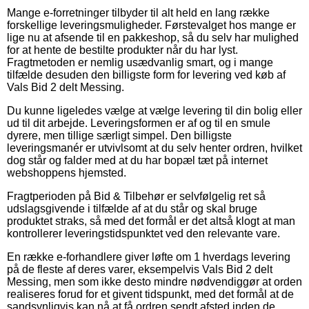
Mange e-forretninger tilbyder til alt held en lang række
forskellige leveringsmuligheder. Førstevalget hos mange er
lige nu at afsende til en pakkeshop, så du selv har mulighed
for at hente de bestilte produkter når du har lyst.
Fragtmetoden er nemlig usædvanlig smart, og i mange
tilfælde desuden den billigste form for levering ved køb af
Vals Bid 2 delt Messing.
Du kunne ligeledes vælge at vælge levering til din bolig eller
ud til dit arbejde. Leveringsformen er af og til en smule
dyrere, men tillige særligt simpel. Den billigste
leveringsmanér er utvivlsomt at du selv henter ordren, hvilket
dog står og falder med at du har bopæl tæt på internet
webshoppens hjemsted.
Fragtperioden på Bid & Tilbehør er selvfølgelig ret så
udslagsgivende i tilfælde af at du står og skal bruge
produktet straks, så med det formål er det altså klogt at man
kontrollerer leveringstidspunktet ved den relevante vare.
En række e-forhandlere giver løfte om 1 hverdags levering
på de fleste af deres varer, eksempelvis Vals Bid 2 delt
Messing, men som ikke desto mindre nødvendiggør at orden
realiseres forud for et givent tidspunkt, med det formål at de
sandsynligvis kan nå at få ordren sendt afsted inden de