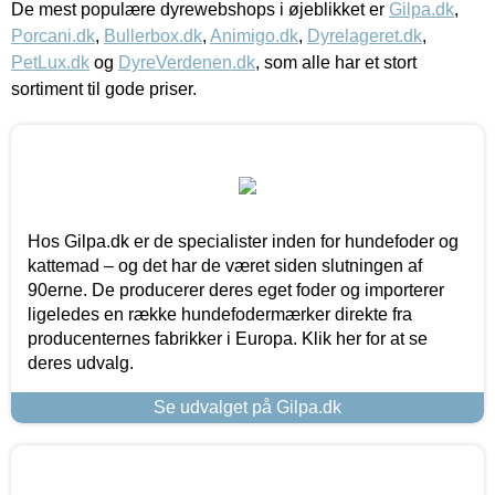
De mest populære dyrewebshops i øjeblikket er
Gilpa.dk
,
Porcani.dk
,
Bullerbox.dk
,
Animigo.dk
,
Dyrelageret.dk
,
PetLux.dk
og
DyreVerdenen.dk
, som alle har et stort
sortiment til gode priser.
Hos Gilpa.dk er de specialister inden for hundefoder og
kattemad – og det har de været siden slutningen af
90erne. De producerer deres eget foder og importerer
ligeledes en række hundefodermærker direkte fra
producenternes fabrikker i Europa. Klik her for at se
deres udvalg.
Se udvalget på Gilpa.dk