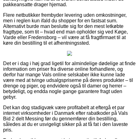
pakkeansatte drager hjemad.
Flere netbutikker frembyder levering uden omkostninger,
men i reglen kun ifald du shopper for en fastsat sum.
Alternativt burde man beslutte sig for den mest letkøbte
fragttype, som tit – hvad end man opholder sig ved Køge,
Varde eller Fredensborg – vil være at få fragtfirmaet til at
køre din bestilling til et afhentningssted.
Det er i dag i høj grad ligetil for almindelige dødelige at finde
information om priser fra diverse online forhandlere, og
derfor har mange Vals online selskaber ikke kunne lade
være med at tvinge udsalgspriserne på deres produkter – til
drenge og piger, og endvidere også til damer og herrer –
betydeligt, og endda nogle gange garantere fragt uden
gebyr.
Det kan dog stadigvæk være profitabelt at eftergå et par
internet virksomheder i Danmark efter rabatkoder på Vals
Bid 2 delt Messing før du gennemfører din bestilling,
således at du er usvigeligt sikker på at få fat i den laveste
pris.