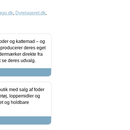
igo.dk
,
Dyrelageret.dk
,
foder og kattemad – og
 producerer deres eget
dermærker direkte fra
t se deres udvalg.
utik med salg af foder
etøj, loppemidler og
tet og holdbare