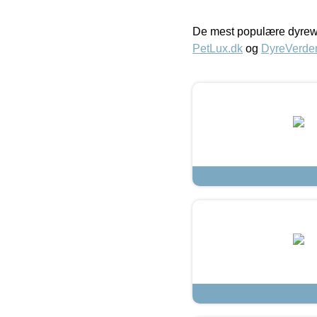
De mest populære dyrewe
PetLux.dk
og
DyreVerde