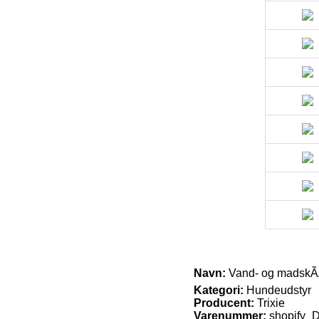
Navn:
Vand- og madskÃÂ¥l 
Kategori:
Hundeudstyr
Producent:
Trixie
Varenummer:
shopify