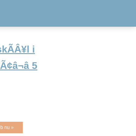
kÃÂ¥l i
Ã¢â¬â 5
b nu »