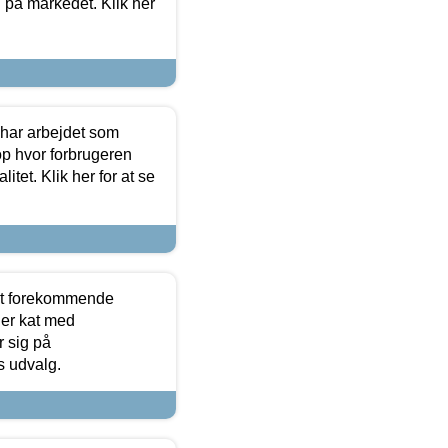
g på markedet. Klik her
 har arbejdet som
op hvor forbrugeren
itet. Klik her for at se
est forekommende
ler kat med
r sig på
s udvalg.