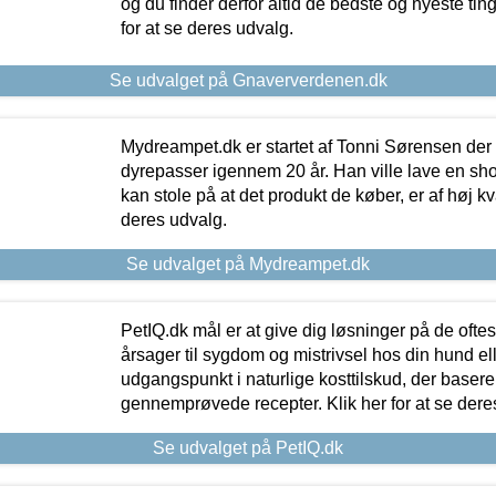
og du finder derfor altid de bedste og nyeste tin
for at se deres udvalg.
Se udvalget på Gnaververdenen.dk
Mydreampet.dk er startet af Tonni Sørensen der
dyrepasser igennem 20 år. Han ville lave en sh
kan stole på at det produkt de køber, er af høj kval
deres udvalg.
Se udvalget på Mydreampet.dk
PetIQ.dk mål er at give dig løsninger på de oft
årsager til sygdom og mistrivsel hos din hund el
udgangspunkt i naturlige kosttilskud, der basere
gennemprøvede recepter. Klik her for at se dere
Se udvalget på PetIQ.dk