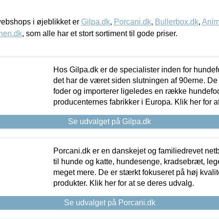
bshops i øjeblikket er
Gilpa.dk
,
Porcani.dk
,
Bullerbox.dk
,
Anim
nen.dk
, som alle har et stort sortiment til gode priser.
Hos Gilpa.dk er de specialister inden for hunde
det har de været siden slutningen af 90erne. De
foder og importerer ligeledes en række hundefo
producenternes fabrikker i Europa. Klik her for a
Se udvalget på Gilpa.dk
Porcani.dk er en danskejet og familiedrevet netb
til hunde og katte, hundesenge, kradsebræt, leg
meget mere. De er stærkt fokuseret på høj kvali
produkter. Klik her for at se deres udvalg.
Se udvalget på Porcani.dk