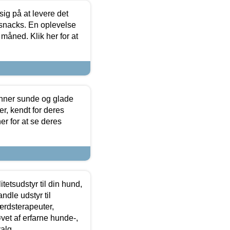
sig på at levere det
 snacks. En oplevelse
 måned. Klik her for at
enner sunde og glade
r, kendt for deres
r for at se deres
tetsudstyr til din hund,
ndle udstyr til
ærdsterapeuter,
øvet af erfarne hunde-,
alg.