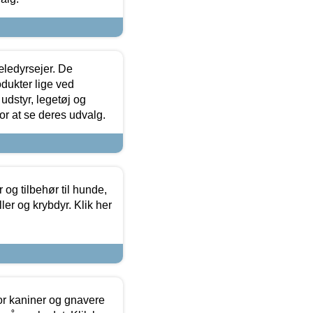
æledyrsejer. De
odukter lige ved
udstyr, legetøj og
 for at se deres udvalg.
og tilbehør til hunde,
ller og krybdyr. Klik her
or kaniner og gnavere