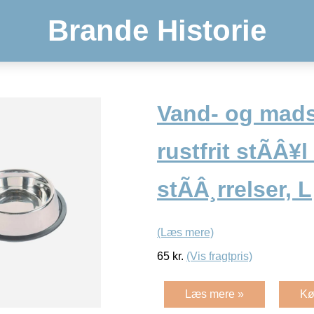
Brande Historie
Vand- og mads
rustfrit stÃÂ¥l 
stÃÂ¸rrelser, L
(Læs mere)
65
kr.
(Vis fragtpris)
Læs mere »
Kø