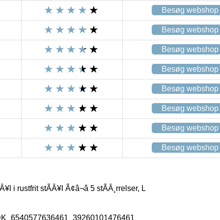
Besøg webshop
Besøg webshop
Besøg webshop
Besøg webshop
Besøg webshop
Besøg webshop
Besøg webshop
Besøg webshop
i rustfrit stÃÂ¥l Ã¢â¬â 5 stÃÂ¸rrelser, L
_DK_6540577636461_39260101476461