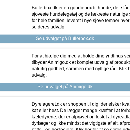
Bullerbox.dk er en goodiebox til hunde, der slår 
sjoveste hundelegetøj og de lækreste naturlige
for hele familien, leveret i nye sjove temaer hver
se deres udvalg.
Se udvalget på Bullerbox.dk
For at hjælpe dig med at holde dine yndlings v
tilbyder Animigo.dk et komplet udvalg af produkte
naturlig godhed, sammen med nyttige råd. Klik he
udvalg.
Se udvalget på Animigo.dk
Dyrelageret.dk er shoppen til dig, der elsker kvali
kat eller hest. De lægger mange kræfter i at forha
kæledyrene, der er afprøvet og testet af dyreadf
dyrlæger og ikke mindst det vigtigste af alt, afpr
katte-, og hesteejere. Klik her for at se deres udv