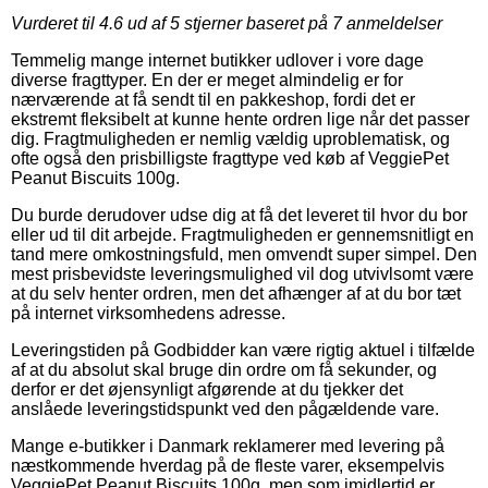
Vurderet til
4.6
ud af 5 stjerner baseret på
7
anmeldelser
Temmelig mange internet butikker udlover i vore dage
diverse fragttyper. En der er meget almindelig er for
nærværende at få sendt til en pakkeshop, fordi det er
ekstremt fleksibelt at kunne hente ordren lige når det passer
dig. Fragtmuligheden er nemlig vældig uproblematisk, og
ofte også den prisbilligste fragttype ved køb af VeggiePet
Peanut Biscuits 100g.
Du burde derudover udse dig at få det leveret til hvor du bor
eller ud til dit arbejde. Fragtmuligheden er gennemsnitligt en
tand mere omkostningsfuld, men omvendt super simpel. Den
mest prisbevidste leveringsmulighed vil dog utvivlsomt være
at du selv henter ordren, men det afhænger af at du bor tæt
på internet virksomhedens adresse.
Leveringstiden på Godbidder kan være rigtig aktuel i tilfælde
af at du absolut skal bruge din ordre om få sekunder, og
derfor er det øjensynligt afgørende at du tjekker det
anslåede leveringstidspunkt ved den pågældende vare.
Mange e-butikker i Danmark reklamerer med levering på
næstkommende hverdag på de fleste varer, eksempelvis
VeggiePet Peanut Biscuits 100g, men som imidlertid er