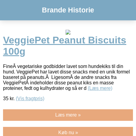
Brande Historie
VeggiePet Peanut Biscuits
100g
FineÂ vegetariske godbidder lavet som hundekiks til din
hund. VeggiePet har lavet disse snacks med en unik formel
baseret på peanuts.Â LigesomÂ de andre snacks fra
VeggiePetÂ indeholder disse peanut kiks en masse
proteiner, fedt og kulhydrater og så er d
(Læs mere)
35
kr.
(Vis fragtpris)
Læs mere »
Køb nu »