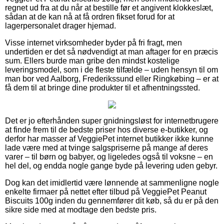
regnet ud fra at du når at bestille før et angivent klokkeslæt,
sådan at de kan nå at få ordren fikset forud for at
lagerpersonalet drager hjemad.
Visse internet virksomheder byder på fri fragt, men
undertiden er det så nødvendigt at man aftager for en præcis
sum. Ellers burde man gribe den mindst kostelige
leveringsmodel, som i de fleste tilfælde – uden hensyn til om
man bor ved Aalborg, Frederikssund eller Ringkøbing – er at
få dem til at bringe dine produkter til et afhentningssted.
Det er jo efterhånden super gnidningsløst for internetbrugere
at finde frem til de bedste priser hos diverse e-butikker, og
derfor har masser af VeggiePet internet butikker ikke kunne
lade være med at tvinge salgspriserne på mange af deres
varer – til børn og babyer, og ligeledes også til voksne – en
hel del, og endda nogle gange byde på levering uden gebyr.
Dog kan det imidlertid være lønnende at sammenligne nogle
enkelte firmaer på nettet efter tilbud på VeggiePet Peanut
Biscuits 100g inden du gennemfører dit køb, så du er på den
sikre side med at modtage den bedste pris.