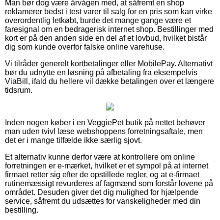
Man bør dog være årvågen med, at såfremt en shop
reklamerer bedst i test varer til salg for en pris som kan virke
overordentlig letkøbt, burde det mange gange være et
faresignal om en bedragerisk internet shop. Bestillinger med
kort er på den anden side en del af et lovbud, hvilket bistår
dig som kunde overfor falske online varehuse.
Vi tilråder generelt kortbetalinger eller MobilePay. Alternativt
bør du udnytte en løsning på afbetaling fra eksempelvis
ViaBill, ifald du hellere vil dække betalingen over et længere
tidsrum.
Inden nogen køber i en VeggiePet butik på nettet behøver
man uden tvivl læse webshoppens forretningsaftale, men
det er i mange tilfælde ikke særlig sjovt.
Et alternativ kunne derfor være at kontrollere om online
forretningen er e-mærket, hvilket er et sympol på at internet
firmaet retter sig efter de opstillede regler, og at e-firmaet
rutinemæssigt revurderes af fagmænd som forstår lovene på
området. Desuden giver det dig mulighed for hjælpende
service, såfremt du udsættes for vanskeligheder med din
bestilling.