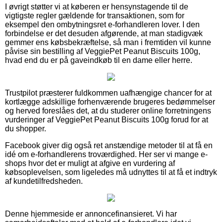
I øvrigt støtter vi at køberen er hensynstagende til de
vigtigste regler gældende for transaktionen, som for
eksempel den ombytningsret e-forhandleren lover. I den
forbindelse er det desuden afgørende, at man stadigvæk
gemmer ens købsbekræftelse, så man i fremtiden vil kunne
påvise sin bestilling af VeggiePet Peanut Biscuits 100g,
hvad end du er på gaveindkøb til en dame eller herre.
Trustpilot præsterer fuldkommen uafhængige chancer for at
kortlægge adskillige forhenværende brugeres bedømmelser
og herved foreslåes det, at du studerer online forretningens
vurderinger af VeggiePet Peanut Biscuits 100g forud for at
du shopper.
Facebook giver dig også ret anstændige metoder til at få en
idé om e-forhandlerens troværdighed. Her ser vi mange e-
shops hvor det er muligt at afgive en vurdering af
købsoplevelsen, som ligeledes må udnyttes til at få et indtryk
af kundetilfredsheden.
Denne hjemmeside er annoncefinansieret. Vi har