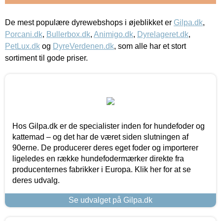
De mest populære dyrewebshops i øjeblikket er
Gilpa.dk
,
Porcani.dk
,
Bullerbox.dk
,
Animigo.dk
,
Dyrelageret.dk
,
PetLux.dk
og
DyreVerdenen.dk
, som alle har et stort
sortiment til gode priser.
Hos Gilpa.dk er de specialister inden for hundefoder og
kattemad – og det har de været siden slutningen af
90erne. De producerer deres eget foder og importerer
ligeledes en række hundefodermærker direkte fra
producenternes fabrikker i Europa. Klik her for at se
deres udvalg.
Se udvalget på Gilpa.dk