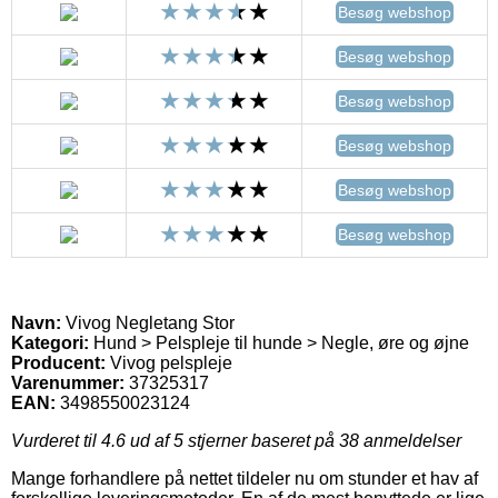
Besøg webshop
Besøg webshop
Besøg webshop
Besøg webshop
Besøg webshop
Besøg webshop
Navn:
Vivog Negletang Stor
Kategori:
Hund > Pelspleje til hunde > Negle, øre og øjne
Producent:
Vivog pelspleje
Varenummer:
37325317
EAN:
3498550023124
Vurderet til
4.6
ud af 5 stjerner baseret på
38
anmeldelser
Mange forhandlere på nettet tildeler nu om stunder et hav af