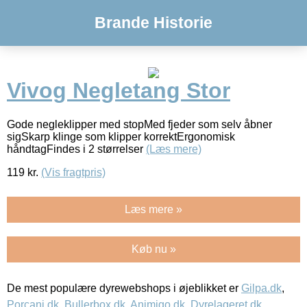
Brande Historie
Vivog Negletang Stor
Gode negleklipper med stopMed fjeder som selv åbner
sigSkarp klinge som klipper korrektErgonomisk
håndtagFindes i 2 størrelser
(Læs mere)
119
kr.
(Vis fragtpris)
Læs mere »
Køb nu »
De mest populære dyrewebshops i øjeblikket er
Gilpa.dk
,
Porcani.dk
,
Bullerbox.dk
,
Animigo.dk
,
Dyrelageret.dk
,