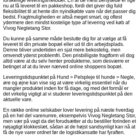
forskellige leveringsmetoder. En af de mest benyttede er lige
nu at få leveret til en pakkeshop, fordi det giver dig fuld
fleksibilitet til at hente din nyindkøbte vare når det passer dig
bedst. Fragtmuligheden er altså meget smart, og oftest
ydermere den mindst kostelige type af levering ved køb af
Vivog Negletang Stor.
Du kunne på samme måde beslutte dig for at vælge at få
leveret til din private bopæl eller ud til din arbejdsplads.
Denne bliver undertiden en sjat mere bekostelig, men
omvendt yderst problemfri. Den prisbilligste fragtform vil dog
altid være at du selv henter produkterne, som desværre er
betinget af at du lever nærved online shoppens bopæl.
Leveringstidspunktet på Hund > Pelspleje til hunde > Negle,
øre og øjne kan vise sig at være virkelig essentiel når du
mangler produktet inden for få dage, og med det formål er
det virkelig vigtigt at vi studerer leveringstidspunktet på den
aktuelle vare.
En række online selskaber lover levering på næste hverdag
på en hel del varenumre, eksempelvis Vivog Negletang Stor,
men vær på vagt da det forudsætter at du bestiller forinden et
nøjagtigt klokkeslæt, sådan at de højst sandsynligt kan nå at
få de nye varer ordnet før de logistikansatte har fyraften.