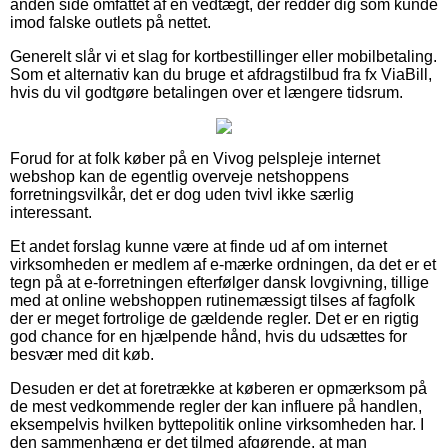
anden side omfattet af en vedtægt, der redder dig som kunde
imod falske outlets på nettet.
Generelt slår vi et slag for kortbestillinger eller mobilbetaling.
Som et alternativ kan du bruge et afdragstilbud fra fx ViaBill,
hvis du vil godtgøre betalingen over et længere tidsrum.
Forud for at folk køber på en Vivog pelspleje internet
webshop kan de egentlig overveje netshoppens
forretningsvilkår, det er dog uden tvivl ikke særlig
interessant.
Et andet forslag kunne være at finde ud af om internet
virksomheden er medlem af e-mærke ordningen, da det er et
tegn på at e-forretningen efterfølger dansk lovgivning, tillige
med at online webshoppen rutinemæssigt tilses af fagfolk
der er meget fortrolige de gældende regler. Det er en rigtig
god chance for en hjælpende hånd, hvis du udsættes for
besvær med dit køb.
Desuden er det at foretrække at køberen er opmærksom på
de mest vedkommende regler der kan influere på handlen,
eksempelvis hvilken byttepolitik online virksomheden har. I
den sammenhæng er det tilmed afgørende, at man