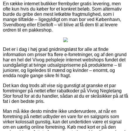
En række internet butikker frembyder gratis levering, men
ofte kun hvis du køber for et konkret beløb. Som alternativ
burde du gribe den mest letkøbte fragtmulighed, som i
mange tilfælde – ligegyldigt om man bor ved København,
Svendborg eller Ebeltoft – vil blive at få dem til at levere
ordren til en pakkeshop.
Det er i dag i høj grad gnidningsløst for alle at finde
information om priser fra flere e-forretninger, og af den grund
har en hel del Vivog pelspleje internet webshops fundet det
uundgåeligt at tvinge udsalgspriserne på produkterne – til
juniorer, og ligeledes til mænd og kvinder – enormt, og
endda nogle gange sikre fri fragt.
Det kan dog trods alt vise sig gunstigt at granske et par
forretninger på nettet efter rabatkoder på Vivog Negletang
Stor forud for at du handler, sådan at du er skråsikker på at få
fat i den bedste pris.
Man må ikke desto mindre ikke undervurdere, at når en
forretning på nettet udbyder en vare for en salgspris som
virker kolossalt gunstig, kan det undertiden være et signal
om en uærlig online forretning. Køb med kort er på den