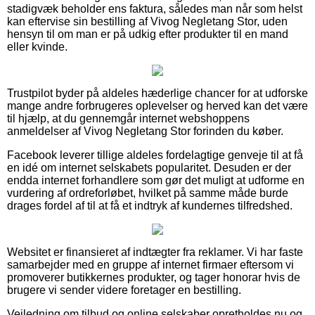
stadigvæk beholder ens faktura, således man når som helst
kan eftervise sin bestilling af Vivog Negletang Stor, uden
hensyn til om man er på udkig efter produkter til en mand
eller kvinde.
Trustpilot byder på aldeles hæderlige chancer for at udforske
mange andre forbrugeres oplevelser og herved kan det være
til hjælp, at du gennemgår internet webshoppens
anmeldelser af Vivog Negletang Stor forinden du køber.
Facebook leverer tillige aldeles fordelagtige genveje til at få
en idé om internet selskabets popularitet. Desuden er der
endda internet forhandlere som gør det muligt at udforme en
vurdering af ordreforløbet, hvilket på samme måde burde
drages fordel af til at få et indtryk af kundernes tilfredshed.
Websitet er finansieret af indtægter fra reklamer. Vi har faste
samarbejder med en gruppe af internet firmaer eftersom vi
promoverer butikkernes produkter, og tager honorar hvis de
brugere vi sender videre foretager en bestilling.
Vejledning om tilbud og online selskaber opretholdes nu og