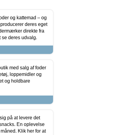
foder og kattemad – og
 producerer deres eget
dermærker direkte fra
t se deres udvalg.
utik med salg af foder
etøj, loppemidler og
tet og holdbare
sig på at levere det
 snacks. En oplevelse
 måned. Klik her for at