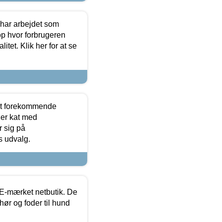
 har arbejdet som
op hvor forbrugeren
itet. Klik her for at se
est forekommende
ler kat med
r sig på
s udvalg.
E-mærket netbutik. De
hør og foder til hund