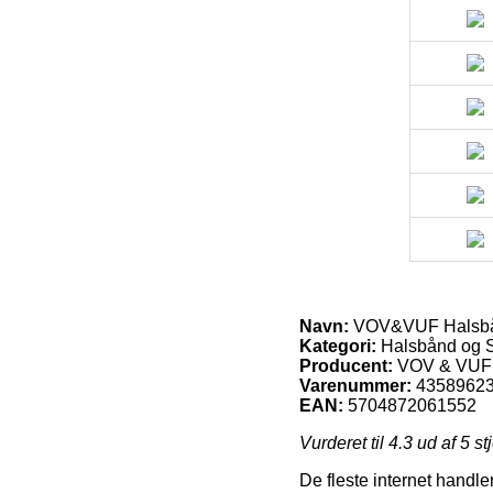
Navn:
VOV&VUF Halsbå
Kategori:
Halsbånd og S
Producent:
VOV & VUF
Varenummer:
4358962
EAN:
5704872061552
Vurderet til
4.3
ud af 5 st
De fleste internet handler