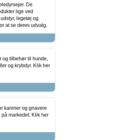
æledyrsejer. De
odukter lige ved
udstyr, legetøj og
 for at se deres udvalg.
og tilbehør til hunde,
ller og krybdyr. Klik her
or kaniner og gnavere
g på markedet. Klik her