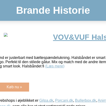
Brande Historie
VOV&VUF Hals
er justerbart med bæltespændelukning. Halsbåndet er smart 
o. Perfekt til den stilede gåtur. Mix og match med de andre i
 og smart look. Halsbåndet fi
(Læs mere)
Køb nu »
bshops i øjeblikket er
Gilpa.dk
,
Porcani.dk
,
Bullerbox.dk
,
Anim