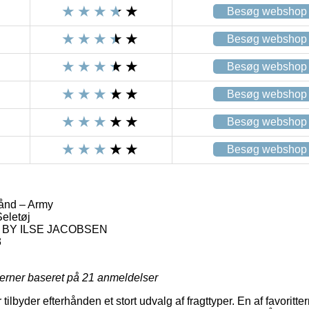
Besøg webshop
Besøg webshop
Besøg webshop
Besøg webshop
Besøg webshop
Besøg webshop
nd – Army
eletøj
 BY ILSE JACOBSEN
3
jerner baseret på
21
anmeldelser
 tilbyder efterhånden et stort udvalg af fragttyper. En af favoritt