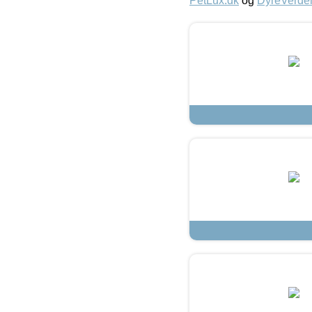
PetLux.dk
og
DyreVerde