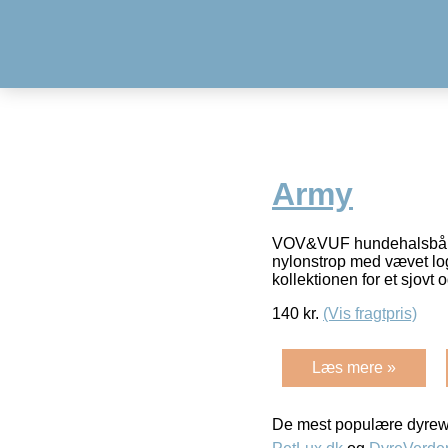
Army
VOV&VUF hundehalsbånd 
nylonstrop med vævet log
kollektionen for et sjovt
140
kr.
(Vis fragtpris)
Læs mere »
De mest populære dyrewe