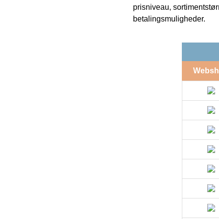
prisniveau, sortimentstø
betalingsmuligheder.
Websh