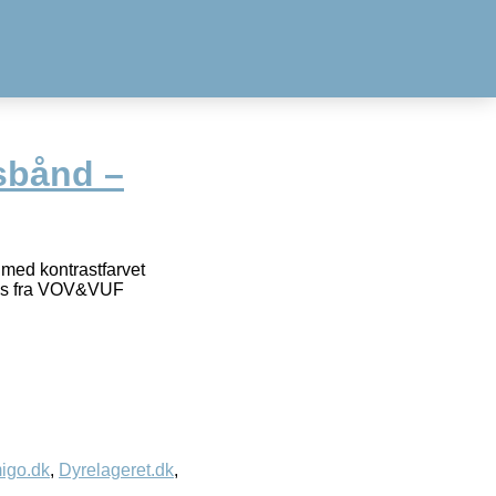
bånd –
med kontrastfarvet
tems fra VOV&VUF
igo.dk
,
Dyrelageret.dk
,