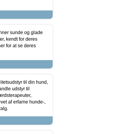
enner sunde og glade
r, kendt for deres
r for at se deres
tetsudstyr til din hund,
ndle udstyr til
ærdsterapeuter,
øvet af erfarne hunde-,
alg.