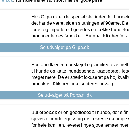
nen.dk
, som alle har et stort sortiment til gode priser.
Hos Gilpa.dk er de specialister inden for hunde
det har de været siden slutningen af 90erne. De
foder og importerer ligeledes en række hundefo
producenternes fabrikker i Europa. Klik her for a
Se udvalget på Gilpa.dk
Porcani.dk er en danskejet og familiedrevet netb
til hunde og katte, hundesenge, kradsebræt, leg
meget mere. De er stærkt fokuseret på høj kvali
produkter. Klik her for at se deres udvalg.
Se udvalget på Porcani.dk
Bullerbox.dk er en goodiebox til hunde, der slår 
sjoveste hundelegetøj og de lækreste naturlige
for hele familien, leveret i nye sjove temaer hver