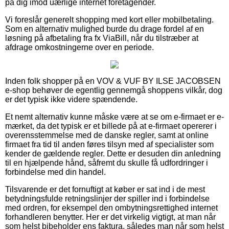
på dig imod uærlige internet foretagender.
Vi foreslår generelt shopping med kort eller mobilbetaling.
Som en alternativ mulighed burde du drage fordel af en
løsning på afbetaling fra fx ViaBill, når du tilstræber at
afdrage omkostningerne over en periode.
Inden folk shopper på en VOV & VUF BY ILSE JACOBSEN
e-shop behøver de egentlig gennemgå shoppens vilkår, dog
er det typisk ikke videre spændende.
Et nemt alternativ kunne måske være at se om e-firmaet er e-
mærket, da det typisk er et billede på at e-firmaet opererer i
overensstemmelse med de danske regler, samt at online
firmaet fra tid til anden føres tilsyn med af specialister som
kender de gældende regler. Dette er desuden din anledning
til en hjælpende hånd, såfremt du skulle få udfordringer i
forbindelse med din handel.
Tilsvarende er det fornuftigt at køber er sat ind i de mest
betydningsfulde retningslinjer der spiller ind i forbindelse
med ordren, for eksempel den ombytningsrettighed internet
forhandleren benytter. Her er det virkelig vigtigt, at man når
som helst bibeholder ens faktura, således man når som helst