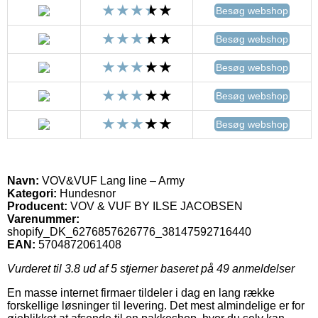
Besøg webshop
Besøg webshop
Besøg webshop
Besøg webshop
Besøg webshop
Navn:
VOV&VUF Lang line – Army
Kategori:
Hundesnor
Producent:
VOV & VUF BY ILSE JACOBSEN
Varenummer:
shopify_DK_6276857626776_38147592716440
EAN:
5704872061408
Vurderet til
3.8
ud af 5 stjerner baseret på
49
anmeldelser
En masse internet firmaer tildeler i dag en lang række
forskellige løsninger til levering. Det mest almindelige er for