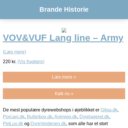
Brande Historie
VOV&VUF Lang line – Army
(Læs mere)
220
kr.
(Vis fragtpris)
Læs mere »
Køb nu »
De mest populære dyrewebshops i øjeblikket er
Gilpa.dk
,
Porcani.dk
,
Bullerbox.dk
,
Animigo.dk
,
Dyrelageret.dk
,
PetLux.dk
og
DyreVerdenen.dk
, som alle har et stort