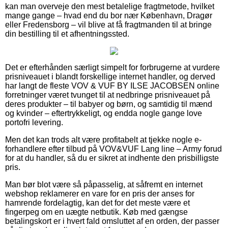
kan man overveje den mest betalelige fragtmetode, hvilket
mange gange – hvad end du bor nær København, Dragør
eller Fredensborg – vil blive at få fragtmanden til at bringe
din bestilling til et afhentningssted.
Det er efterhånden særligt simpelt for forbrugerne at vurdere
prisniveauet i blandt forskellige internet handler, og derved
har langt de fleste VOV & VUF BY ILSE JACOBSEN online
forretninger været tvunget til at nedbringe prisniveauet på
deres produkter – til babyer og børn, og samtidig til mænd
og kvinder – eftertrykkeligt, og endda nogle gange love
portofri levering.
Men det kan trods alt være profitabelt at tjekke nogle e-
forhandlere efter tilbud på VOV&VUF Lang line – Army forud
for at du handler, så du er sikret at indhente den prisbilligste
pris.
Man bør blot være så påpasselig, at såfremt en internet
webshop reklamerer en vare for en pris der anses for
hamrende fordelagtig, kan det for det meste være et
fingerpeg om en uægte netbutik. Køb med gængse
betalingskort er i hvert fald omsluttet af en orden, der passer