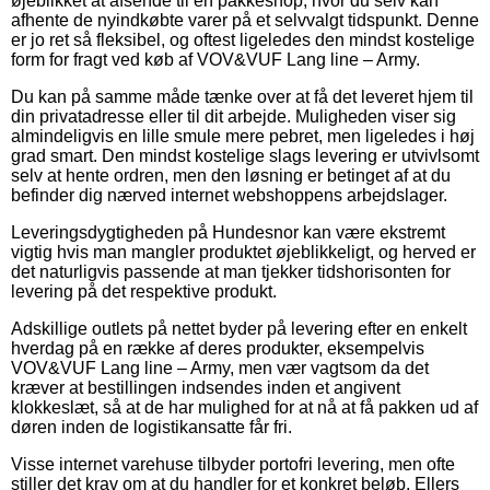
øjeblikket at afsende til en pakkeshop, hvor du selv kan
afhente de nyindkøbte varer på et selvvalgt tidspunkt. Denne
er jo ret så fleksibel, og oftest ligeledes den mindst kostelige
form for fragt ved køb af VOV&VUF Lang line – Army.
Du kan på samme måde tænke over at få det leveret hjem til
din privatadresse eller til dit arbejde. Muligheden viser sig
almindeligvis en lille smule mere pebret, men ligeledes i høj
grad smart. Den mindst kostelige slags levering er utvivlsomt
selv at hente ordren, men den løsning er betinget af at du
befinder dig nærved internet webshoppens arbejdslager.
Leveringsdygtigheden på Hundesnor kan være ekstremt
vigtig hvis man mangler produktet øjeblikkeligt, og herved er
det naturligvis passende at man tjekker tidshorisonten for
levering på det respektive produkt.
Adskillige outlets på nettet byder på levering efter en enkelt
hverdag på en række af deres produkter, eksempelvis
VOV&VUF Lang line – Army, men vær vagtsom da det
kræver at bestillingen indsendes inden et angivent
klokkeslæt, så at de har mulighed for at nå at få pakken ud af
døren inden de logistikansatte får fri.
Visse internet varehuse tilbyder portofri levering, men ofte
stiller det krav om at du handler for et konkret beløb. Ellers