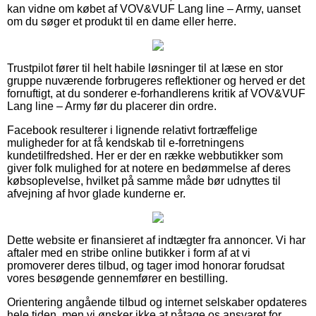
kan vidne om købet af VOV&VUF Lang line – Army, uanset
om du søger et produkt til en dame eller herre.
Trustpilot fører til helt habile løsninger til at læse en stor
gruppe nuværende forbrugeres reflektioner og herved er det
fornuftigt, at du sonderer e-forhandlerens kritik af VOV&VUF
Lang line – Army før du placerer din ordre.
Facebook resulterer i lignende relativt fortræffelige
muligheder for at få kendskab til e-forretningens
kundetilfredshed. Her er der en række webbutikker som
giver folk mulighed for at notere en bedømmelse af deres
købsoplevelse, hvilket på samme måde bør udnyttes til
afvejning af hvor glade kunderne er.
Dette website er finansieret af indtægter fra annoncer. Vi har
aftaler med en stribe online butikker i form af at vi
promoverer deres tilbud, og tager imod honorar forudsat
vores besøgende gennemfører en bestilling.
Orientering angående tilbud og internet selskaber opdateres
hele tiden, men vi ønsker ikke at påtage os ansvaret for