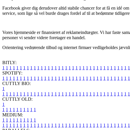
Facebook giver dig derudover altid stabile chancer for at få en idé 
service, som lige så vel burde drages fordel af til at bedømme tidliger
Vores hjemmeside er finansieret af reklameindtægter. Vi har faste sa
personer vi sender videre foretager en handel.
Orientering vedrørende tilbud og internet firmaer vedligeholdes jævnli
BITLY:
1
1
1
1
1
1
1
1
1
1
1
1
1
1
1
1
1
1
1
1
1
1
1
1
1
1
1
1
1
1
1
1
1
1
1
1
1
SPOTIFY:
1
1
1
1
1
1
1
1
1
1
1
1
1
1
1
1
1
1
1
1
1
1
1
1
1
1
1
1
1
1
1
1
1
1
1
1
1
CUTTLY BIO:
1
1
1
1
1
1
1
1
1
1
1
1
1
1
1
1
1
1
1
1
1
1
1
1
1
1
1
1
1
1
1
1
1
1
1
1
1
1
CUTTLY OLD:
1
1
1
1
1
1
1
1
1
1
1
MEDIUM:
1
1
1
1
1
1
1
1
1
1
1
1
1
1
1
1
1
1
1
1
1
1
1
1
1
1
1
1
1
1
1
1
1
1
1
1
1
1
1
1
1
1
1
1
1
1
1