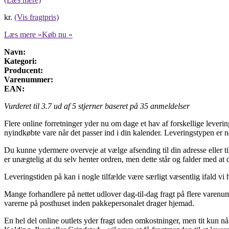
kr.
(Vis fragtpris)
Læs mere »
Køb nu »
Navn:
Kategori:
Producent:
Varenummer:
EAN:
Vurderet til
3.7
ud af 5 stjerner baseret på
35
anmeldelser
Flere online forretninger yder nu om dage et hav af forskellige levering
nyindkøbte vare når det passer ind i din kalender. Leveringstypen er n
Du kunne ydermere overveje at vælge afsending til din adresse eller t
er unægtelig at du selv henter ordren, men dette står og falder med at 
Leveringstiden på kan i nogle tilfælde være særligt væsentlig ifald vi
Mange forhandlere på nettet udlover dag-til-dag fragt på flere varenum
varerne på posthuset inden pakkepersonalet drager hjemad.
En hel del online outlets yder fragt uden omkostninger, men tit kun når