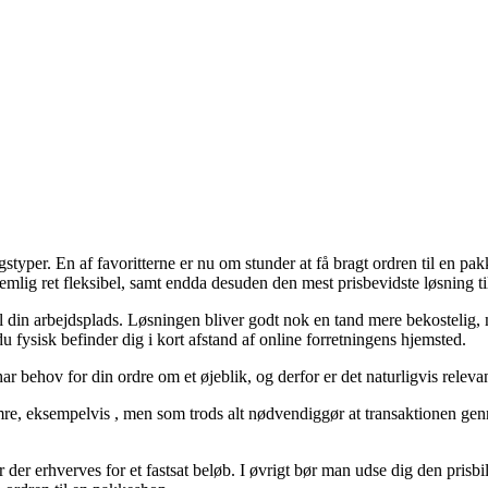
styper. En af favoritterne er nu om stunder at få bragt ordren til en pak
emlig ret fleksibel, samt endda desuden den mest prisbevidste løsning ti
il din arbejdsplads. Løsningen bliver godt nok en tand mere bekostelig
du fysisk befinder dig i kort afstand af online forretningens hjemsted.
 har behov for din ordre om et øjeblik, og derfor er det naturligvis rele
re, eksempelvis , men som trods alt nødvendiggør at transaktionen genne
 der erhverves for et fastsat beløb. I øvrigt bør man udse dig den prisbi