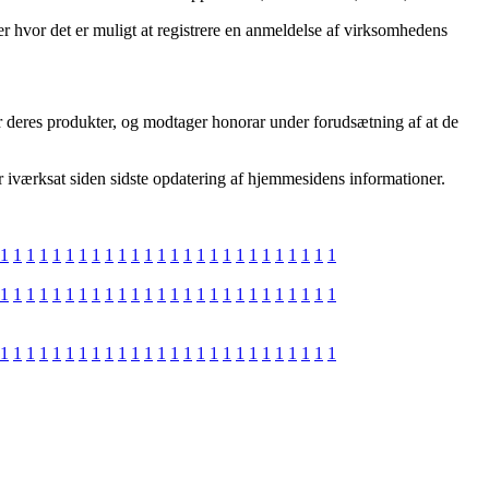
r hvor det er muligt at registrere en anmeldelse af virksomhedens
r deres produkter, og modtager honorar under forudsætning af at de
er iværksat siden sidste opdatering af hjemmesidens informationer.
1
1
1
1
1
1
1
1
1
1
1
1
1
1
1
1
1
1
1
1
1
1
1
1
1
1
1
1
1
1
1
1
1
1
1
1
1
1
1
1
1
1
1
1
1
1
1
1
1
1
1
1
1
1
1
1
1
1
1
1
1
1
1
1
1
1
1
1
1
1
1
1
1
1
1
1
1
1