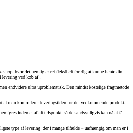
keshop, hvor det nemlig er ret fleksibelt for dig at kunne hente din
l levering ved køb af .
, men endvidere ultra uproblematisk. Den mindst kostelige fragtmetode
vant at man kontrollerer leveringstiden for det vedkommende produkt.
mføres inden et aftalt tidspunkt, så de sandsynligvis kan nå at få
lligste type af levering, der i mange tilfælde – uafhængig om man er i