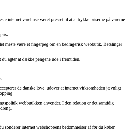
ste internet varehuse været presset til at at trykke priserne på varerne
pris.
et meste være et fingerpeg om en bedragerisk webbutik. Betalinger
dt du agter at dække pengene ude i fremtiden.
.
ccepterer de danske love, udover at internet virksomheden jævnligt
hopping.
gspolitik webbutikken anvender. I den relation er det samtidig
 dreng.
at du sonderer internet webshoppens bedømmelser af før du køber.