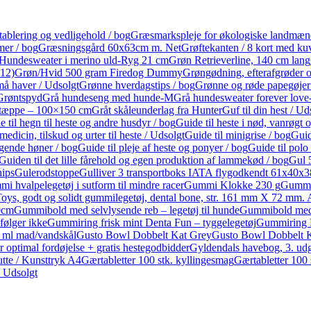
tablering og vedligehold / bog
Græsmarkspleje for økologiske landmæn
mer / bog
Græsningsgård 60x63cm m. Net
Grøftekanten / 8 kort med kuv
Hundesweater i merino uld-Ryg 21 cm
Grøn Retrieverline, 140 cm lang
112)
Grøn/Hvid 500 gram Firedog Dummy
Grøngødning, efterafgrøder 
små haver / Udsolgt
Grønne hverdagstips / bog
Grønne og røde papegøjer 
Grøntspyd
Grå hundeseng med hunde-M
Grå hundesweater forever lov
etæppe – 100×150 cm
Gråt skåleunderlag fra Hunter
Guf til din hest / Ud
 til hegn til heste og andre husdyr / bog
Guide til heste i nød, vanrøgt
medicin, tilskud og urter til heste / Udsolgt
Guide til minigrise / bog
Guid
ggende høner / bog
Guide til pleje af heste og ponyer / bog
Guide til polo
Guiden til det lille fårehold og egen produktion af lammekød / bog
Gul 
ips
Gulerodstoppe
Gulliver 3 transportboks IATA flygodkendt 61x40x3
i hvalpelegetøj i sutform til mindre racer
Gummi Klokke 230 g
Gummi
ys, godt og solidt gummilegetøj, dental bone, str. 161 mm X 72 m
0cm
Gummibold med selvlysende reb – legetøj til hunde
Gummibold med
ølger ikke
Gummiring frisk mint Denta Fun – tyggelegetøj
Gummiring 
 ml mad/vandskål
Gusto Bowl Dobbelt Kat Grey
Gusto Bowl Dobbelt K
r optimal fordøjelse + gratis hestegodbidder
Gyldendals havebog, 3. ud
te / Kunsttryk A4
Gærtabletter 100 stk. kyllingesmag
Gærtabletter 100
/ Udsolgt