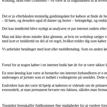
Kolding, Ikast eller Grindsted – vil være at få fragtmanden til at lever
Det er jo efterhånden temmelig gnidningsløst for købere at finde de beds
– til børn, og desuden også til damer og herrer – betragteligt, og endd
Det kan imidlertid blive nyttigt at analysere et par internet outlets eft
Man må ikke desto mindre ikke glemme, at hvis en webshop sælger var
med kort er imidlertid en del af en regel, hvilket redder dig som købe
Vi anbefaler betalinger med kort eller mobilbetaling. Som en anden løs
Forud for at nogen køber i en internet butik bør de for at være sikke
En nem løsning kan være at bemærke om internet forhandleren er e-mær
undersøges af jurister som er indført i vedtægterne på området. Dette e
Endvidere kan det være til hjælp at køberen er vidende om de primære
essesentielt, at man permanent bevarer ens faktura, således man fremad
Trustpilot fremskaffer fuldkommen fine muligheder for at vurdere fors