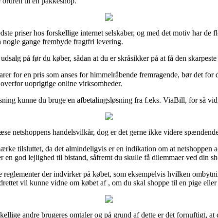
e ordren til en pakkeshop.
te priser hos forskellige internet selskaber, og med det motiv har de fle
a nogle gange frembyde fragtfri levering.
er udsalg på før du køber, sådan at du er skråsikker på at få den skarpeste 
er for en pris som anses for himmelråbende fremragende, bør det for d
r overfor uoprigtige online virksomheder.
ning kunne du bruge en afbetalingsløsning fra f.eks. ViaBill, for så vi
r læse netshoppens handelsvilkår, dog er det gerne ikke videre spændende
ke tilsluttet, da det almindeligvis er en indikation om at netshoppen a
r en god lejlighed til bistand, såfremt du skulle få dilemmaer ved din s
 reglementer der indvirker på købet, som eksempelvis hvilken ombytnin
rettet vil kunne vidne om købet af , om du skal shoppe til en pige eller
kellige andre brugeres omtaler og på grund af dette er det fornuftigt, 