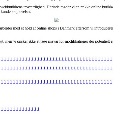
om webbutikkens troværdighed. Herinde møder vi en række online butikke
e kunders oplevelser.
marbejder med et hold af online shops i Danmark eftersom vi introducere
gt, men vi ønsker ikke at tage ansvar for modifikationer der potentielt 
1
1
1
1
1
1
1
1
1
1
1
1
1
1
1
1
1
1
1
1
1
1
1
1
1
1
1
1
1
1
1
1
1
1
1
1
1
1
1
1
1
1
1
1
1
1
1
1
1
1
1
1
1
1
1
1
1
1
1
1
1
1
1
1
1
1
1
1
1
1
1
1
1
1
1
1
1
1
1
1
1
1
1
1
1
1
1
1
1
1
1
1
1
1
1
1
1
1
1
1
1
1
1
1
1
1
1
1
1
1
1
1
1
1
1
1
1
1
1
1
1
1
1
1