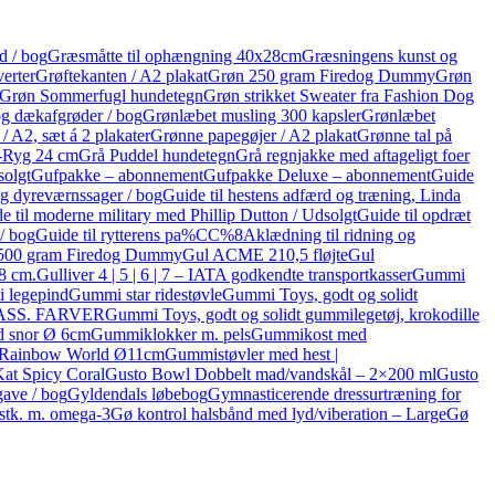
d / bog
Græsmåtte til ophængning 40x28cm
Græsningens kunst og
erter
Grøftekanten / A2 plakat
Grøn 250 gram Firedog Dummy
Grøn
Grøn Sommerfugl hundetegn
Grøn strikket Sweater fra Fashion Dog
og dækafgrøder / bog
Grønlæbet musling 300 kapsler
Grønlæbet
/ A2, sæt á 2 plakater
Grønne papegøjer / A2 plakat
Grønne tal på
e-Ryg 24 cm
Grå Puddel hundetegn
Grå regnjakke med aftageligt foer
solgt
Gufpakke – abonnement
Gufpakke Deluxe – abonnement
Guide
 og dyreværnssager / bog
Guide til hestens adfærd og træning, Linda
e til moderne military med Phillip Dutton / Udsolgt
Guide til opdræt
 / bog
Guide til rytterens pa%CC%8Aklædning til ridning og
500 gram Firedog Dummy
Gul ACME 210,5 fløjte
Gul
8 cm.
Gulliver 4 | 5 | 6 | 7 – IATA godkendte transportkasser
Gummi
 legepind
Gummi star ridestøvle
Gummi Toys, godt og solidt
m. ASS. FARVER
Gummi Toys, godt og solidt gummilegetøj, krokodille
 snor Ø 6cm
Gummiklokker m. pels
Gummikost med
Rainbow World Ø11cm
Gummistøvler med hest |
at Spicy Coral
Gusto Bowl Dobbelt mad/vandskål – 2×200 ml
Gusto
gave / bog
Gyldendals løbebog
Gymnasticerende dressurtræning for
 stk. m. omega-3
Gø kontrol halsbånd med lyd/viberation – Large
Gø