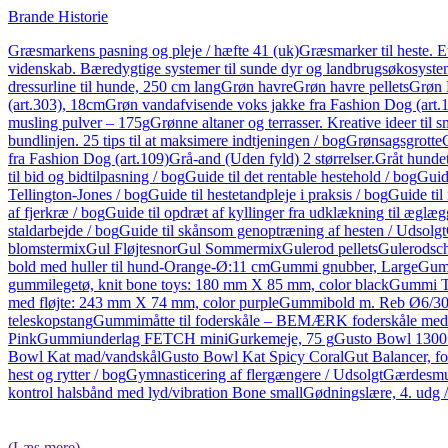
Brande Historie
Græsmarkens pasning og pleje / hæfte 41 (uk)
Græsmarker til heste. E
videnskab. Bæredygtige systemer til sunde dyr og landbrugsøkosyste
dressurline til hunde, 250 cm lang
Grøn havre
Grøn havre pellets
Grøn 
(art.303), 18cm
Grøn vandafvisende voks jakke fra Fashion Dog (art.
musling pulver – 175g
Grønne altaner og terrasser. Kreative ideer til 
bundlinjen. 25 tips til at maksimere indtjeningen / bog
Grønsagsgrotte
fra Fashion Dog (art.109)
Grå-and (Uden fyld) 2 størrelser.
Gråt hund
til bid og bidtilpasning / bog
Guide til det rentable hestehold / bog
Guide
Tellington-Jones / bog
Guide til hestetandpleje i praksis / bog
Guide til 
af fjerkræ / bog
Guide til opdræt af kyllinger fra udklækning til æglæ
staldarbejde / bog
Guide til skånsom genoptræning af hesten / Udsolgt
blomstermix
Gul Fløjtesnor
Gul Sommermix
Gulerod pellets
Gulerodsch
bold med huller til hund-Orange-Ø:11 cm
Gummi gnubber, Large
Gumm
gummilegetø, knit bone toys: 180 mm X 85 mm, color black
Gummi To
med fløjte: 243 mm X 74 mm, color purple
Gummibold m. Reb Ø6/3
teleskopstang
Gummimåtte til foderskåle – BEMÆRK foderskåle medf
Pink
Gummiunderlag FETCH mini
Gurkemeje, 75 g
Gusto Bowl 1300
Bowl Kat mad/vandskål
Gusto Bowl Kat Spicy Coral
Gut Balancer, fo
hest og rytter / bog
Gymnasticering af flergængere / Udsolgt
Gærdesmut
kontrol halsbånd med lyd/vibration Bone small
Gødningslære, 4. udg 
(Læs mere)