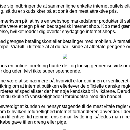
e sig indbringende at sammenligne enkelte internet outlets eft
, så du er skudsikker på at opnå den mest attraktive pris.
mærksom på, at hvis en webshop markedsfører produkter til salg
t ofte være et tegn på en bedragerisk internet shop. Køb med gæ
se, hvilket redder dig overfor snydagtige internet shops.
med gængse betalingskort eller betalinger med mobilen. Alternat
mpel ViaBill, i tilfælde af at du har i sinde at afbetale pengene 
er hos en online forretning burde de i og for sig gennemse virks
er dog uden tvivl ikke super spændende.
 være at se nærmere på hvorvidt e-forretningen er verificeret 
kring om at internet butikken efterlever de officielle danske regl
eres af specialister der har nøje kendskab til vilkårene. Derud
mt du skulle få vanskeligheder i forbindelse med din handel.
esværdigt at kunden er hensynstagende til de mest vitale regle
m fx hvilken returrettighed internet forhandleren anvender. I de
 man til enhver tid gemmer ens e-mail kvittering, således man i f
købe gave til en dreng eller pige.