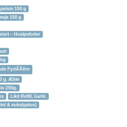
pelsin 150 g
meje 150 g
start – Hvalpefoder
duet
2kg
nde FyrtÃÂ¥rn
50 g. Æble
mix 250g.
ks
Likit Refill, Garlic
int & eukalyptus)