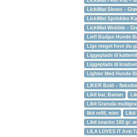
LickiMat Felix Kat – 
LickiMat Slomo – Grø
LickiMat Sprinkles Ka
LickiMat Wobble – Gr
Lief! Badjas Hunde 
Lige meget hvor du gå
Liggeplads til kattemil
Liggeplads til kradse
Lighter Med Hunde Bil
LIKER Bold – fleksibel
Likit bar, Banan
Lik
Likit Granola multigra
likit refill, mint
Likit
Likit snacks 100 gr. æ
LILA LOVES IT Anti-T