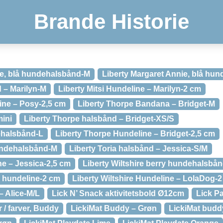
Brande Historie
ie, blå hundehalsbånd-M
Liberty Margaret Annie, blå hun
d – Marilyn-M
Liberty Mitsi Hundeline – Marilyn-2 cm
ine – Posy-2,5 cm
Liberty Thorpe Bandana – Bridget-M
mini
Liberty Thorpe halsbånd – Bridget-XS/S
ehalsbånd-L
Liberty Thorpe Hundeline – Bridget-2,5 cm
undehalsbånd-M
Liberty Toria halsbånd – Jessica-S/M
ne – Jessica-2,5 cm
Liberty Wiltshire berry hundehalsbå
ry hundeline-2 cm
Liberty Wiltshire Hundeline – LolaDog-
 – Alice-M/L
Lick N’ Snack aktivitetsbold Ø12cm
Lick 
 / farver, Buddy
LickiMat Buddy – Grøn
LickiMat budd