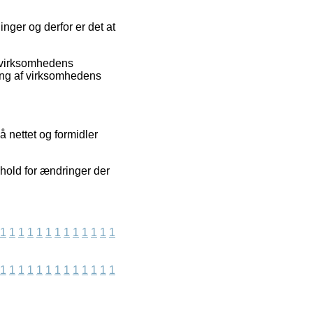
inger og derfor er det at
t virksomhedens
ring af virksomhedens
 nettet og formidler
hold for ændringer der
1
1
1
1
1
1
1
1
1
1
1
1
1
1
1
1
1
1
1
1
1
1
1
1
1
1