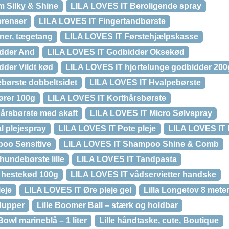
 Silky & Shine
LILA LOVES IT Beroligende spray
erenser
LILA LOVES IT Fingertandbørste
rner, tægetang
LILA LOVES IT Førstehjælpskasse
dder And
LILA LOVES IT Godbidder Oksekød
der Vildt kød
LILA LOVES IT hjortelunge godbidder 200
børste dobbeltsidet
LILA LOVES IT Hvalpebørste
ører 100g
LILA LOVES IT Korthårsbørste
årsbørste med skaft
LILA LOVES IT Micro Sølvspray
l plejespray
LILA LOVES IT Pote pleje
LILA LOVES IT
oo Sensitive
LILA LOVES IT Shampoo Shine & Comb
hundebørste lille
LILA LOVES IT Tandpasta
 hestekød 100g
LILA LOVES IT vådservietter handske
eje
LILA LOVES IT Øre pleje gel
Lilla Longetov 8 mete
 dupper
Lille Boomer Ball – stærk og holdbar
owl marineblå – 1 liter
Lille håndtaske, cute, Boutique