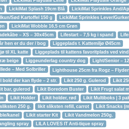
Grøn
LickiMat Playdate Lime
LickiMat Playdate Orange
n
LickiMat Splash 19cm Blå
LickiMat Sprinkles And/Ap
lkun/Sød Kartoffel 150 g
LickiMat Sprinkles Lever/Gurke
øn
LickiMat Wobble 16,5 cm Grøn
Badekåbe – XS – 30x45cm
Lifestart – 7,5 kg i spand
Life
r hen er du der / bog
Liggeplads t. Kattemiljø Ø45cm
jø til XL katte
Liggeplads til kattens favoritplads ved vin
træ beige
Liggeunderlag country dog
Light/Senior – 1
lede – Med Solbriller
Lighthouse 25cm fra Rogz – Flyde
 bold der kan flyde – 2 str.
Likit 250 g. Gulerod
Likit 2
it bar, gulerod
Likit Boredom Buster
Likit Frugt salat 
in
Likit Holder
Likit holder, rød
Likit Multiboks | 3 pa
 sliksten 250 g.
likit sliksten refill, carrot
Likit Snacks (m
ble/kanel
Likit starter Kit
Likit Vandmelon 250g.
angling spray
LILA LOVES IT Anti-tique spray