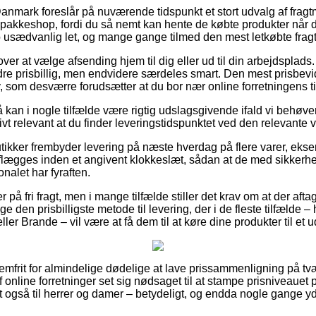
Danmark foreslår på nuværende tidspunkt et stort udvalg af fragtm
en pakkeshop, fordi du så nemt kan hente de købte produkter når d
 usædvanlig let, og mange gange tilmed den mest letkøbte frag
r at vælge afsending hjem til dig eller ud til din arbejdsplads
re prisbillig, men endvidere særdeles smart. Den mest prisbev
, som desværre forudsætter at du bor nær online forretningens ti
kan i nogle tilfælde være rigtig udslagsgivende ifald vi behøver
tivt relevant at du finder leveringstidspunktet ved den relevante 
tikker frembyder levering på næste hverdag på flere varer, ekse
aflægges inden et angivent klokkeslæt, sådan at de med sikkerhe
onalet har fyraften.
 på fri fragt, men i mange tilfælde stiller det krav om at der aft
den prisbilligste metode til levering, der i de fleste tilfælde 
ler Brande – vil være at få dem til at køre dine produkter til et 
blemfrit for almindelige dødelige at lave prissammenligning på t
 af online forretninger set sig nødsaget til at stampe prisniveaue
t også til herrer og damer – betydeligt, og endda nogle gange y