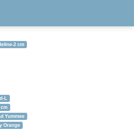
deline-2 cm
nd-L
2 cm
Pad Yummee
y Orange