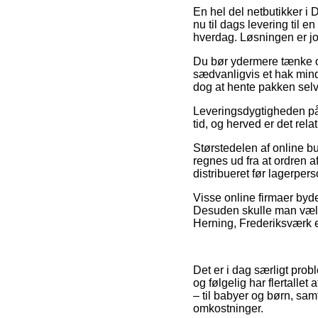
En hel del netbutikker i 
nu til dags levering til 
hverdag. Løsningen er jo
Du bør ydermere tænke ove
sædvanligvis et hak mind
dog at hente pakken selv
Leveringsdygtigheden på 
tid, og herved er det rela
Størstedelen af online bu
regnes ud fra at ordren 
distribueret før lagerpers
Visse online firmaer byder
Desuden skulle man vælge 
Herning, Frederiksværk el
Det er i dag særligt pro
og følgelig har flertallet
– til babyer og børn, sam
omkostninger.