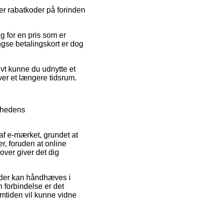
er rabatkoder på forinden
 for en pris som er
ngse betalingskort er dog
ivt kunne du udnytte et
over et længere tidsrum.
omhedens
af e-mærket, grundet at
er, foruden at online
over giver det dig
r der kan håndhæves i
n forbindelse er det
remtiden vil kunne vidne