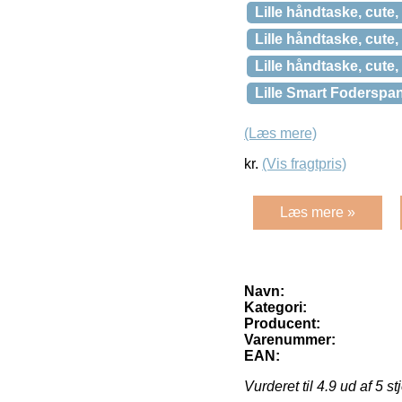
Lille håndtaske, cute,
Lille håndtaske, cut
Lille håndtaske, cute
Lille Smart Foderspa
(Læs mere)
kr.
(Vis fragtpris)
Læs mere »
Navn:
Kategori:
Producent:
Varenummer:
EAN:
Vurderet til
4.9
ud af 5 st