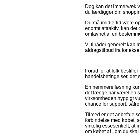
Dog kan det immervæk vis
du færdiggør din shopping
Du må imidlertid være op
enormt attraktiv, kan de
omfavnet af en bestemmel
Vi tilråder generelt køb 
afdragstilbud fra for ekse
Forud for at folk bestill
handelsbetingelser, det 
En nemmere løsning kunne
det længe har været en si
virksomheden hyppigt vurd
chance for support, såfre
Tilmed er det anbefalels
forbindelse med købet, so
virkelig essesentielt, at
om købet af , om du skal 