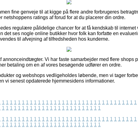
ommen fine genveje til at kigge på flere andre forbrugeres betragtn
r netshoppens ratings af forud for at du placerer din ordre.
edes regulære pålidelige chancer for at få kendskab til interne
n det ses nogle online butikker hvor folk kan forfatte en evalue
endes til afvejning af tilfredsheden hos kunderne.
f annonceindtægter. Vi har faste samarbejder med flere shops på
jener betaling om en af vores besøgende udfører en ordre.
dukter og webshops vedligeholdes løbende, men vi tager forbe
en vi senest opdaterede hjemmesidens informationer.
1
1
1
1
1
1
1
1
1
1
1
1
1
1
1
1
1
1
1
1
1
1
1
1
1
1
1
1
1
1
1
1
1
1
1
1
1
1
1
1
1
1
1
1
1
1
1
1
1
1
1
1
1
1
1
1
1
1
1
1
1
1
1
1
1
1
1
1
1
1
1
1
1
1
1
1
1
1
1
1
1
1
1
1
1
1
1
1
1
1
1
1
1
1
1
1
1
1
1
1
1
1
1
1
1
1
1
1
1
1
1
1
1
1
1
1
1
1
1
1
1
1