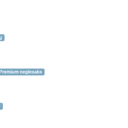
g
 Premium neglesaks
r