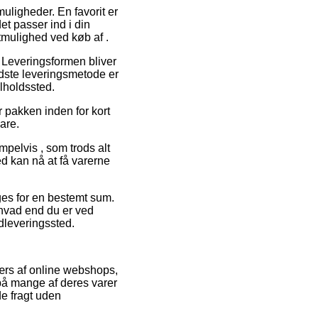
uligheder. En favorit er
et passer ind i din
tmulighed ved køb af .
. Leveringsformen bliver
idste leveringsmetode er
lholdssted.
 pakken inden for kort
vare.
mpelvis , som trods alt
d kan nå at få varerne
ages for en bestemt sum.
– hvad end du er ved
udleveringssted.
værs af online webshops,
t på mange af deres varer
de fragt uden