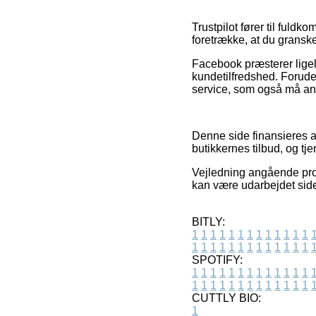
Trustpilot fører til fuldk
foretrække, at du granske
Facebook præsterer ligel
kundetilfredshed. Forude
service, som også må anv
Denne side finansieres a
butikkernes tilbud, og t
Vejledning angående pro
kan være udarbejdet sid
BITLY:
1
1
1
1
1
1
1
1
1
1
1
1
1
1
1
1
1
1
1
1
1
1
1
1
1
1
SPOTIFY:
1
1
1
1
1
1
1
1
1
1
1
1
1
1
1
1
1
1
1
1
1
1
1
1
1
1
CUTTLY BIO:
1