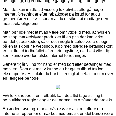
betragteligt, og endda nogle gange yde fragt uden gebyr.
Men det kan imidlertid vise sig lukrativt at eftergå nogle
internet forretninger efter rabatkoder på forud for at du
gennemfører dit køb, sådan at du er sikret at modtage den
mest betalelige pris.
Man bør lige meget hvad være omhyggelig med, at hvis en
netshop markedsfører produkter til en pris der kan virke
uendeligt beskeden, så er det i nogle tilfælde være et tegn
på en falsk online webshop. Køb med gængse betalingskort
er imidlertid indbefattet af en retningslinje, der beskytter dig
som kunde overfor falske internet forretninger.
Generelt går vi ind for handler med kort eller betalinger med
mobilen. Som alternativ kunne du bruge et tilbud fra for
eksempel ViaBill, ifald du har til hensigt at betale prisen over
en længere periode.
Før folk shopper i en netbutik kan de altid tage stilling til
netbutikkens regler, dog er det normalt et omfattende projekt.
En anden løsning kunne måske være at kontrollere om
internet shoppen er e-mærket medlem, siden det burde være