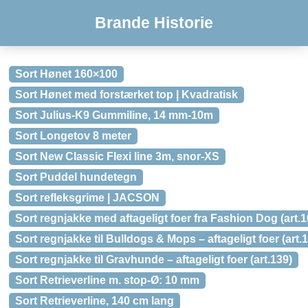
Brande Historie
Sort Hønet 160×100
Sort Hønet med forstærket top | Kvadratisk
Sort Julius-K9 Gummiline, 14 mm-10m
Sort Longetov 8 meter
Sort New Classic Flexi line 3m, snor-XS
Sort Puddel hundetegn
Sort refleksgrime | JACSON
Sort regnjakke med aftageligt foer fra Fashion Dog (art.1
Sort regnjakke til Bulldogs & Mops – aftageligt foer (art.
Sort regnjakke til Gravhunde – aftageligt foer (art.139)
Sort Retrieverline m. stop-Ø: 10 mm
Sort Retrieverline, 140 cm lang