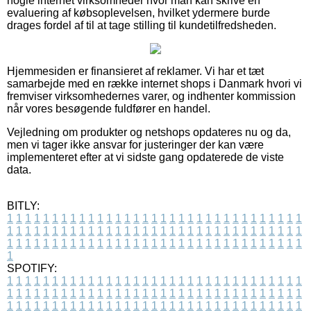
nogle internet virksomheder hvor man kan skrive en
evaluering af købsoplevelsen, hvilket ydermere burde
drages fordel af til at tage stilling til kundetilfredsheden.
Hjemmesiden er finansieret af reklamer. Vi har et tæt
samarbejde med en række internet shops i Danmark hvori vi
fremviser virksomhedernes varer, og indhenter kommission
når vores besøgende fuldfører en handel.
Vejledning om produkter og netshops opdateres nu og da,
men vi tager ikke ansvar for justeringer der kan være
implementeret efter at vi sidste gang opdaterede de viste
data.
BITLY:
1
1
1
1
1
1
1
1
1
1
1
1
1
1
1
1
1
1
1
1
1
1
1
1
1
1
1
1
1
1
1
1
1
1
1
1
1
1
1
1
1
1
1
1
1
1
1
1
1
1
1
1
1
1
1
1
1
1
1
1
1
1
1
1
1
1
1
1
1
1
1
1
1
1
1
1
1
1
1
1
1
1
1
1
1
1
1
1
1
1
1
1
1
1
1
1
1
1
1
1
SPOTIFY:
1
1
1
1
1
1
1
1
1
1
1
1
1
1
1
1
1
1
1
1
1
1
1
1
1
1
1
1
1
1
1
1
1
1
1
1
1
1
1
1
1
1
1
1
1
1
1
1
1
1
1
1
1
1
1
1
1
1
1
1
1
1
1
1
1
1
1
1
1
1
1
1
1
1
1
1
1
1
1
1
1
1
1
1
1
1
1
1
1
1
1
1
1
1
1
1
1
1
1