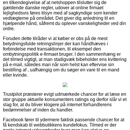
en tilkendegivelse af at netshoppen tilslutter sig de
gældende danske regler, udover at online firmaet
lejlighedsvis føres tilsyn med af sagkyndige som kender
vedtægterne på området. Det giver dig anledning til en
hjælpende hånd, såfremt du oplever vanskeligheder ved din
ordre.
Foruden dette tilråder vi at køber er obs på de mest
betydningsfulde retningslinjer der kan håndhæves i
forbindelse med transaktionen, til eksempel den
ombytningspolitik e-firmaet bruger. I den sammenhæng er
det tilmed vigtigt, at man stadigvæk bibeholder ens kvittering
på e-mail, således man når som helst kan eftervise sin
bestilling af , uafhængig om du søger en vare til en mand
eller kvinde.
Trustpilot præsterer evigt udmærkede chancer for at læse en
stor gruppe aktuelle konsumenters ratings og derfor slår vi et
slag for, at du bliver klogere på internet forhandlerens
bedømmelser af inden du handler.
Facebook fører til ydermere faktisk passende chancer for at
få kendskab til webbutikkens kundefokus. Tilmed er der