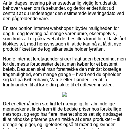
Antal dages levering på er usædvanlig vigtig forudsat du
behøver varen om få sekunder, og derfor er det fuldt ud
centralt at du undersøger den estimerede leveringsdato ved
den pågældende vare.
En stor portion internet webshops tilbyder muligheden for
dag-til-dag levering på mange varenumre, eksempelvis ,
som trods alt er påkrævet at der bestilles forud for et fastslået
klokkeslæt, med hensynstagen til at de kan nå at få dit nye
produkt fikset før de logistikansatte holder fyraften.
Nogle internet foretagender sikrer fragt uden beregning, men
for det meste forudsætter det at man køber for et bestemt
beløb. Desuden skal man foretrække den mindst kostelige
fragtmulighed, som mange gange – hvad end du opholder
sig tæt på København, Varde eller Tønder – er at få
fragtmanden til at køre din pakke til et udleveringssted.
Det er efterhånden særligt let gængeligt for almindelige
mennesker at finde frem til de bedste priser hos forskellige
netshops, og ergo har flere internet shops set sig nødsaget
til at mindske priserne på en række af deres produkter – til
drenge og piger, og ligeledes også til mænd og kvinder –