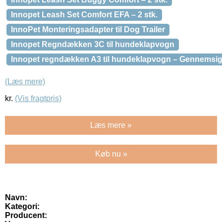
Innopet Leash Set Comfort EFA – 2 stk.
InnoPet Monteringsadapter til Dog Trailer
Innopet Regndækken 3C til hundeklapvogn
Innopet regndækken A3 til hundeklapvogn – Gennemsigti
(Læs mere)
kr.
(Vis fragtpris)
Læs mere »
Køb nu »
Navn:
Kategori:
Producent: