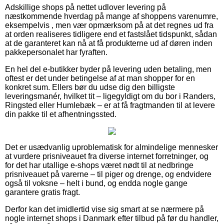
Adskillige shops på nettet udlover levering på
næstkommende hverdag på mange af shoppens varenumre,
eksempelvis , men vær opmærksom på at det regnes ud fra
at orden realiseres tidligere end et fastslået tidspunkt, sådan
at de garanteret kan nå at få produkterne ud af døren inden
pakkepersonalet har fyraften.
En hel del e-butikker byder på levering uden betaling, men
oftest er det under betingelse af at man shopper for en
konkret sum. Ellers bør du udse dig den billigste
leveringsmanér, hvilket tit – ligegyldigt om du bor i Randers,
Ringsted eller Humlebæk – er at få fragtmanden til at levere
din pakke til et afhentningssted.
Det er usædvanlig uproblematisk for almindelige mennesker
at vurdere prisniveauet fra diverse internet forretninger, og
for det har utallige e-shops været nødt til at nedbringe
prisniveauet på varerne – til piger og drenge, og endvidere
også til voksne – helt i bund, og endda nogle gange
garantere gratis fragt.
Derfor kan det imidlertid vise sig smart at se nærmere på
nogle internet shops i Danmark efter tilbud på før du handler,