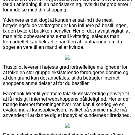
får du anledning til en håndsrækning, hvis du får problemer i
forbindelse med din shopping.
Ydermere er det klogt at kunden er sat ind i de mest
betydningsfulde vedtægter der kan influere på bestillingen,
fx den bytteret butikken benytter. Her er det i øvrigt vigtigt, at
man altid opbevarer ens e-mail kvittering, således man
fremadrettet kan bekræfte handlen af , uafhængig om du
søger en vare til en mand eller kvinde.
Trustpilot leverer i højeste grad fortræffelige muligheder for
at tolke en stor gruppe eksisterende forbrugeres domme og
af den grund kan det anbefales, at du betragter internet
shoppens anmeldelser af før du bestiller.
Facebook fører til ydermere faktisk ønskværdige genveje til
at få indsigt i internet webshoppens pålidelighed. Her er der
mange internet forretninger hvor man kan tilkendegive en
evaluering af købsoplevelsen, hvilket på samme måde må
anvendes til at danne dig et indtryk af kundernes tilfredshed.