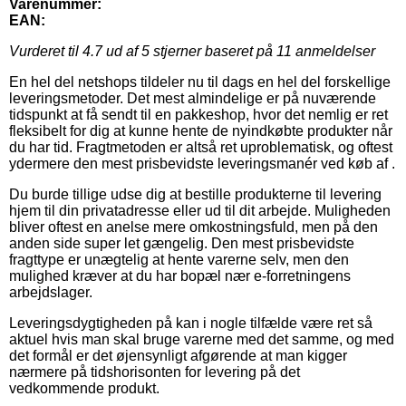
Varenummer:
EAN:
Vurderet til
4.7
ud af 5 stjerner baseret på
11
anmeldelser
En hel del netshops tildeler nu til dags en hel del forskellige
leveringsmetoder. Det mest almindelige er på nuværende
tidspunkt at få sendt til en pakkeshop, hvor det nemlig er ret
fleksibelt for dig at kunne hente de nyindkøbte produkter når
du har tid. Fragtmetoden er altså ret uproblematisk, og oftest
ydermere den mest prisbevidste leveringsmanér ved køb af .
Du burde tillige udse dig at bestille produkterne til levering
hjem til din privatadresse eller ud til dit arbejde. Muligheden
bliver oftest en anelse mere omkostningsfuld, men på den
anden side super let gængelig. Den mest prisbevidste
fragttype er unægtelig at hente varerne selv, men den
mulighed kræver at du har bopæl nær e-forretningens
arbejdslager.
Leveringsdygtigheden på kan i nogle tilfælde være ret så
aktuel hvis man skal bruge varerne med det samme, og med
det formål er det øjensynligt afgørende at man kigger
nærmere på tidshorisonten for levering på det
vedkommende produkt.