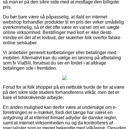
så man er på den sikre side med at modtage den billigste
pris.
Du bør bare være så påpasselig, at ifald en internet
webshop forhandler produkter til en pris der virker umådelig
overkommelig, så er det ofte være en varsel om en uægte
online virksomhed. Bestillinger med kort er ikke desto
mindre en del af et lovbud, der skærmer folk overfor falske
online selskaber.
Vi anbefaler generelt kortbetalinger eller betalinger med
mobilen. Alternativt kan du vælge en løsning på afbetaling
som fx ViaBill, forudsat du ser en fordel i at afdrage
betalingen ude i fremtiden.
Forud for at folk shopper på en netbutik burde de for at være
på den sikre side studere forhandlerens vilkår, men det er
bare et tidskrævende arbejde.
En anden mulighed kan derfor være at undersøge om e-
forretningen er e-mærket, fordi det længe har været en
antydning af at internet firmaet adlyder de danske regler,
samt at internet virksomheden nu og da kontrolleres af
specialister som er meget bekendte med vilkårene. Desuden